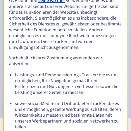
OVHcloud und
seine Partner
verwenden Cookies und
Zwischen 1 und 10 Jahren
Verlängerungszeitraum
andere Tracker auf unserer Website. Einige Tracker sind
für das Funktionieren der Website unbedingt
erforderlich. Sie ermöglichen es uns insbesondere, die
Sicherheit des Dienstes zu gewährleisten oder bestimmte
45 Tage
Rückgewinnungsfrist
wesentliche Funktionen bereitzustellen. Andere
ermöglichen es uns, anonyme Reichweitenmessungen
durchzuführen. Diese Tracker sind von der
Einwilligungspflicht ausgenommen.
Automatische Benachrichtigungen:
Vorbehaltlich Ihrer Zustimmung verwenden wir
Warn-E-Mails:
60, 30, 15, 7 und 3 Tage vor dem
außerdem:
Ablaufdatum
Leistungs- und Personalisierungs-Tracker: die es uns
E-Mail am Ablaufdatum
zur Benachrichtigung über die
ermöglichen, Ihre Navigation gemäß Ihren
Sperrung des Domainnamens
Präferenzen und Nutzungen zu verbessern sowie die
Leistung unserer Seiten zu messen;
E-Mail nach Ablauf der Rückgewinnungsfrist
zur
Benachrichtigung über die Löschung des Domainnamens
sowie Social-Media- und Drittanbieter-Tracker: die es
uns ermöglichen, gezielte Werbung zu schalten, deren
Wirksamkeit zu messen und bestimmte Daten mit
unseren Werbepartnern und sozialen Netzwerken zu
teilen.