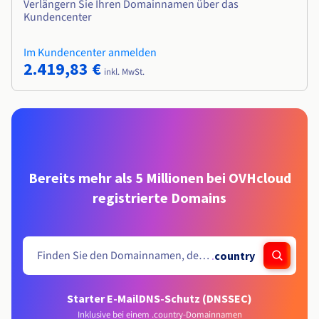
Verlängern Sie Ihren Domainnamen über das
Kundencenter
Im Kundencenter anmelden
2.419,83 €
inkl. MwSt.
Bereits mehr als 5 Millionen bei OVHcloud
registrierte Domains
.
country
Starter E-Mail
DNS-Schutz (DNSSEC)
Inklusive bei einem .country-Domainnamen