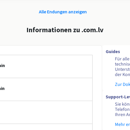
Alle Endungen anzeigen
Informationen zu .com.lv
Guides
Für all
technis
ain
Unterst
der Kon
Zur Do
ain
Support-Le
Sie kön
Telefon
Ihren A
Mehr e