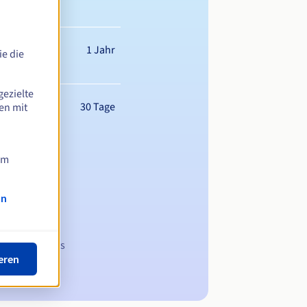
1 Jahr
e die
gezielte
30 Tage
en mit
am
on
 Domainnamens
eren