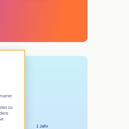
nserer
stes zu
ndere
se
1 Jahr