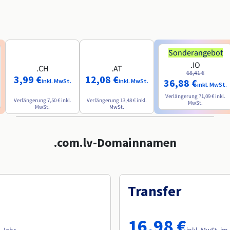
Sonderangebot
.IO
.CH
.AT
68,41 €
3,99 €
12,08 €
36,88 €
inkl. MwSt.
inkl. MwSt.
inkl. MwSt.
Verlängerung
71,09 €
inkl.
Verlängerung
7,50 €
inkl.
Verlängerung
13,48 €
inkl.
MwSt.
MwSt.
MwSt.
.com.lv-Domainnamen
Transfer
16,98 €