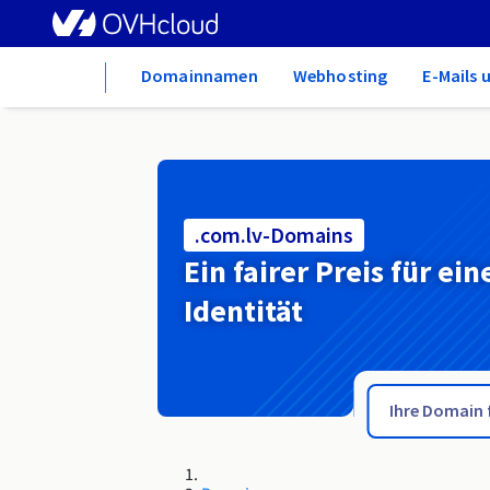
Home
Domainnamen
Webhosting
E-Mails 
.com.lv-Domains
Ein fairer Preis für ein
Identität
.com.lc