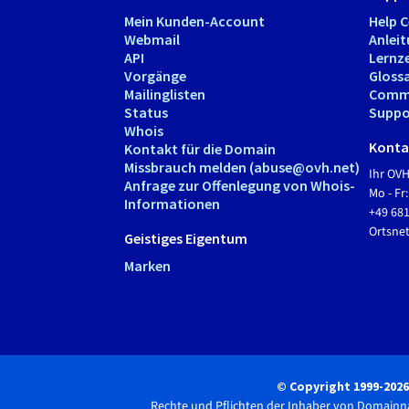
Mein Kunden-Account
Help 
Webmail
Anlei
API
Lernz
Vorgänge
Gloss
Mailinglisten
Comm
Status
Suppo
Whois
Kontak
Kontakt für die Domain
Missbrauch melden (abuse@ovh.net)
Ihr OV
Anfrage zur Offenlegung von Whois-
Mo - Fr:
Informationen
+49 68
Ortsn
Geistiges Eigentum
Marken
© Copyright 1999-202
Rechte und Pflichten der Inhaber von Domain