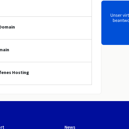
Unser virt
beantwor
-Domain
omain
ffenes Hosting
rt
News