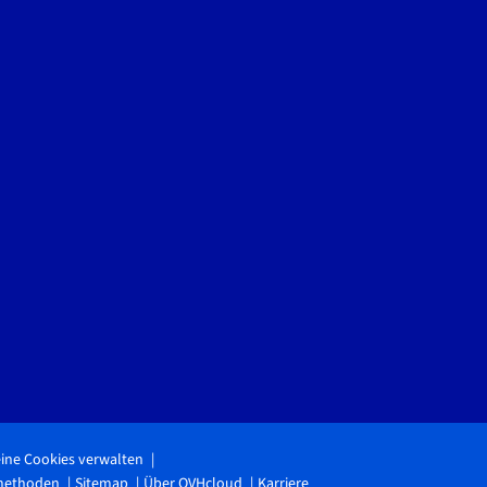
ine Cookies verwalten
methoden
Sitemap
Über OVHcloud
Karriere