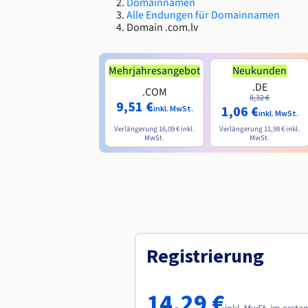
Domainnamen
Alle Endungen für Domainnamen
Domain .com.lv
Mehrjahresangebot
Neukunden
.DE
.COM
8,32 €
9,51 €
1,06 €
inkl. MwSt.
inkl. MwSt.
Verlängerung
16,09 €
inkl.
Verlängerung
11,98 €
inkl.
MwSt.
MwSt.
Registrierung
14,29 €