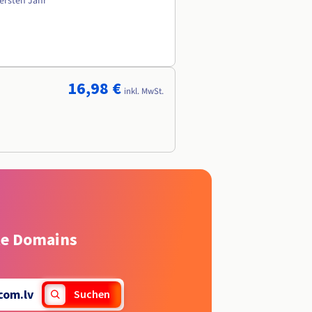
 ersten Jahr
16,98 €
inkl. MwSt.
rte Domains
com.lv
Suchen