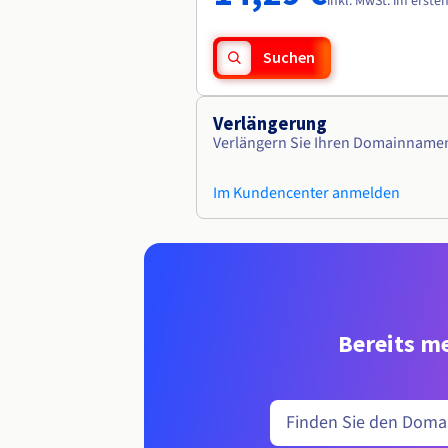
inkl. MwSt. im erste
Suchen
Verlängerung
Verlängern Sie Ihren Domainname
Im Kundencenter anmelden
Bereits me