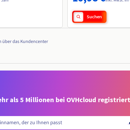
n Jahr
inkl. MwSt. im
Suchen
n über das Kundencenter
hr als 5 Millionen bei OVHcloud registrie
.