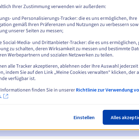
ltlich Ihrer Zustimmung verwenden wir außerdem:
ungs- und Personalisierungs-Tracker: die es uns ermöglichen, Ihre
gation gemäß Ihren Präferenzen und Nutzungen zu verbessern sowi
tung unserer Seiten zu messen;
 Social-Media- und Drittanbieter-Tracker: die es uns ermöglichen, 
ung zu schalten, deren Wirksamkeit zu messen und bestimmte Dat
ren Werbepartnern und sozialen Netzwerken zu teilen.
nen alle Tracker akzeptieren, ablehnen oder Ihre Auswahl jederzeit
n, indem Sie auf den Link „Meine Cookies verwalten“ klicken, der 
ichtigungen:
nde verfügbar ist.
 7 und 3 Tage vor dem Ablaufdatum
 Informationen finden Sie in unserer
Richtlinie zur Verwendung v
.
ur Benachrichtigung über die Sperrung des Domainnamens
ückgewinnungsfrist
zur Benachrichtigung über die Löschung des
Einstellen
Alles akzepti