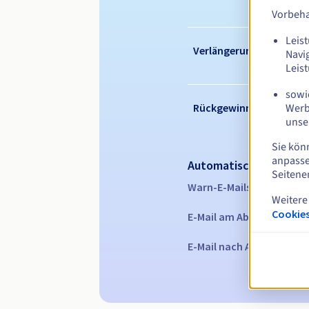
Vorbeha
Leist
Verlängerungszeitraum
Navi
Leis
sowie
Werb
Rückgewinnungsfrist
unse
Sie kön
anpasse
Automatische Benachr
Seitene
Warn-E-Mails:
60, 30, 15,
Weitere
Cookies
E-Mail am Ablaufdatum
z
E-Mail nach Ablauf der R