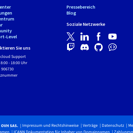
Center
Pressebereich
tungen
Blog
entrum
Soziale Netzwerke
ar
unity
rt-Level
tieren Sie uns
Hcloud Support
 8:00 - 18:00 Uhr
1 906730
etznummer
Impressum und Rechtshinweise
Verträge
Datenschutz
Me
6 OVH SAS.
namen
ICANN Dokumentation für Inhaber von Domainnamen
Zahlungs