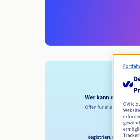
Fortfah
De
Pr
Wer kann eine .com.l
OVHclo
Offen für alle natürliche
Website
erforder
gewährl
ermögli
Tracker
Registrierungszeitraum