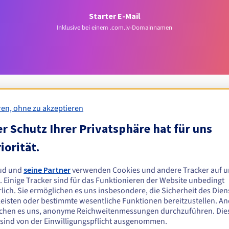
Starter E-Mail
Inklusive bei einem .com.lv-Domainnamen
ren, ohne zu akzeptieren
r Schutz Ihrer Privatsphäre hat für uns
Zulassungsbedingungen
iorität.
v-Domain registrieren?
ud und
seine Partner
verwenden Cookies und andere Tracker auf u
n oder juristischen Personen ohne geografische Einschränkung.
. Einige Tracker sind für das Funktionieren der Website unbedingt
lich. Sie ermöglichen es uns insbesondere, die Sicherheit des Dien
Verwaltungsregeln und Benachrichtigungen
eisten oder bestimmte wesentliche Funktionen bereitzustellen. A
chen es uns, anonyme Reichweitenmessungen durchzuführen. Die
 sind von der Einwilligungspflicht ausgenommen.