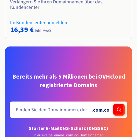
Verlängern Sie Ihren Domainnamen über das
Kundencenter
Im Kundencenter anmelden
16,39 €
inkl. MwSt.
Bereits mehr als 5 Millionen bei OVHcloud
registrierte Domains
.
com.co
Starter E-Mail
DNS-Schutz (DNSSEC)
Inklusive bei einem .com.co-Domainnamen