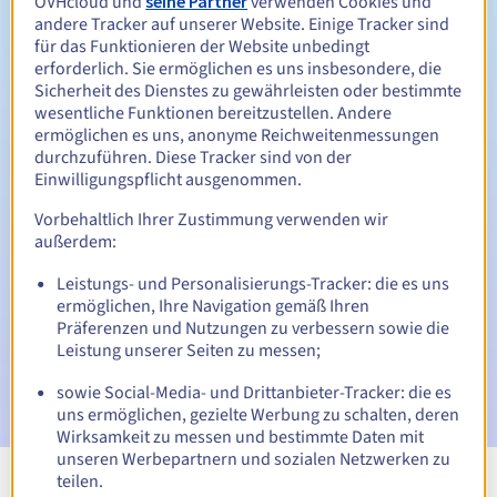
OVHcloud und
seine Partner
verwenden Cookies und
Zwischen 1 und 5 Jahren
Verlängerungszeitraum
andere Tracker auf unserer Website. Einige Tracker sind
für das Funktionieren der Website unbedingt
erforderlich. Sie ermöglichen es uns insbesondere, die
Sicherheit des Dienstes zu gewährleisten oder bestimmte
30 Tage
Rückgewinnungsfrist
wesentliche Funktionen bereitzustellen. Andere
ermöglichen es uns, anonyme Reichweitenmessungen
durchzuführen. Diese Tracker sind von der
Einwilligungspflicht ausgenommen.
Automatische Benachrichtigungen:
Vorbehaltlich Ihrer Zustimmung verwenden wir
Warn-E-Mails:
60, 30, 15, 7 und 3 Tage vor dem
außerdem:
Ablaufdatum
Leistungs- und Personalisierungs-Tracker: die es uns
E-Mail am Ablaufdatum
zur Benachrichtigung über die
ermöglichen, Ihre Navigation gemäß Ihren
Sperrung des Domainnamens
Präferenzen und Nutzungen zu verbessern sowie die
Leistung unserer Seiten zu messen;
E-Mail nach Ablauf der Rückgewinnungsfrist
zur
Benachrichtigung über die Löschung des Domainnamens
sowie Social-Media- und Drittanbieter-Tracker: die es
uns ermöglichen, gezielte Werbung zu schalten, deren
Wirksamkeit zu messen und bestimmte Daten mit
unseren Werbepartnern und sozialen Netzwerken zu
teilen.