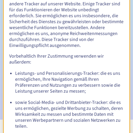
Zwischen 1 und 10 Jahren
Verlängerungszeitraum
andere Tracker auf unserer Website. Einige Tracker sind
für das Funktionieren der Website unbedingt
erforderlich. Sie ermöglichen es uns insbesondere, die
Sicherheit des Dienstes zu gewährleisten oder bestimmte
30 Tage
Rückgewinnungsfrist
wesentliche Funktionen bereitzustellen. Andere
ermöglichen es uns, anonyme Reichweitenmessungen
durchzuführen. Diese Tracker sind von der
Einwilligungspflicht ausgenommen.
Automatische Benachrichtigungen:
Vorbehaltlich Ihrer Zustimmung verwenden wir
Warn-E-Mails:
60, 30, 15, 7 und 3 Tage vor dem
außerdem:
Ablaufdatum
Leistungs- und Personalisierungs-Tracker: die es uns
ermöglichen, Ihre Navigation gemäß Ihren
E-Mail am Ablaufdatum
zur Benachrichtigung über die
Sperrung des Domainnamens
Präferenzen und Nutzungen zu verbessern sowie die
Leistung unserer Seiten zu messen;
E-Mail nach Ablauf der Rückgewinnungsfrist
zur
sowie Social-Media- und Drittanbieter-Tracker: die es
Benachrichtigung über die Löschung des Domainnamens
uns ermöglichen, gezielte Werbung zu schalten, deren
Wirksamkeit zu messen und bestimmte Daten mit
unseren Werbepartnern und sozialen Netzwerken zu
teilen.