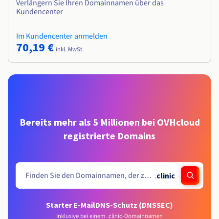
Verlängern Sie Ihren Domainnamen über das
Kundencenter
Im Kundencenter anmelden
70,19 €
inkl. MwSt.
Bereits mehr als 5 Millionen bei OVHcloud
registrierte Domains
.
clinic
Starter E-Mail
DNS-Schutz (DNSSEC)
Inklusive bei einem .clinic-Domainnamen