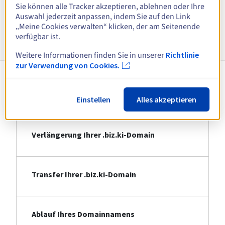
Alle Endungen anzeigen
Sie können alle Tracker akzeptieren, ablehnen oder Ihre
Auswahl jederzeit anpassen, indem Sie auf den Link
„Meine Cookies verwalten“ klicken, der am Seitenende
Informationen zu .biz.ki
verfügbar ist.
Weitere Informationen finden Sie in unserer
Richtlinie
zur Verwendung von Cookies.
Registrierung Ihrer .biz.ki-Domain
Einstellen
Alles akzeptieren
Verlängerung Ihrer .biz.ki-Domain
Transfer Ihrer .biz.ki-Domain
Ablauf Ihres Domainnamens