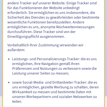
Zwischen 1 und 5 Jahren
Verlängerungszeitraum
andere Tracker auf unserer Website. Einige Tracker sind
für das Funktionieren der Website unbedingt
erforderlich. Sie ermöglichen es uns insbesondere, die
Sicherheit des Dienstes zu gewährleisten oder bestimmte
30 Tage
Rückgewinnungsfrist
wesentliche Funktionen bereitzustellen. Andere
ermöglichen es uns, anonyme Reichweitenmessungen
durchzuführen. Diese Tracker sind von der
Einwilligungspflicht ausgenommen.
Automatische Benachrichtigungen:
Vorbehaltlich Ihrer Zustimmung verwenden wir
Warn-E-Mails:
60, 30, 15, 7 und 3 Tage vor dem
außerdem:
Ablaufdatum
Leistungs- und Personalisierungs-Tracker: die es uns
ermöglichen, Ihre Navigation gemäß Ihren
E-Mail am Ablaufdatum
zur Benachrichtigung über die
Sperrung des Domainnamens
Präferenzen und Nutzungen zu verbessern sowie die
Leistung unserer Seiten zu messen;
E-Mail nach Ablauf der Rückgewinnungsfrist
zur
sowie Social-Media- und Drittanbieter-Tracker: die es
Benachrichtigung über die Löschung des Domainnamens
uns ermöglichen, gezielte Werbung zu schalten, deren
Wirksamkeit zu messen und bestimmte Daten mit
unseren Werbepartnern und sozialen Netzwerken zu
teilen.