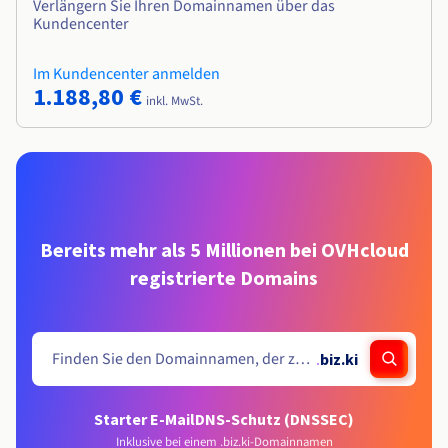
Verlängern Sie Ihren Domainnamen über das
Kundencenter
Im Kundencenter anmelden
1.188,80 €
inkl. MwSt.
Bereits mehr als 5 Millionen bei OVHcloud
registrierte Domains
.
biz.ki
Starter E-Mail
DNS-Schutz (DNSSEC)
Inklusive bei einem .biz.ki-Domainnamen