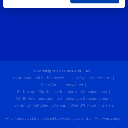
© Copyright 1999-2026 OVH SAS.
Impressum und Rechtshinweise
Verträge
Datenschutz
Meine Cookies verwalten
Rechte und Pflichten der Inhaber von Domainnamen
ICANN Dokumentation für Inhaber von Domainnamen
Zahlungsmethoden
Sitemap
Über OVHcloud
Karriere
Alle Preise verstehen sich inklusive der gesetzlichen Mehrwertsteuer.