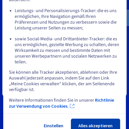
Tools
Dokumentation
Dokumentation
Gehe zur [Website] Webseite
Preise
Dokumentation
Roadmap und Changelog
Roadmap und Changelog
Monitoring
Leistungs- und Personalisierungs-Tracker: die es uns
us.ovhcloud.com/
bare-metal
Englisch
USD -
Geistiges Eigentum
Verfügbarkeit nach Regionen
Roadmap und Changelog
$
ermöglichen, Ihre Navigation gemäß Ihren
Dokumentation
Präferenzen und Nutzungen zu verbessern sowie die
Support
Roadmap und Changelog
Leistung unserer Seiten zu messen;
Roadmap und Changelog
oder
Kontaktieren Sie uns
sowie Social-Media- und Drittanbieter-Tracker: die es
uns ermöglichen, gezielte Werbung zu schalten, deren
Auf der aktuellen Website bleiben
News
Wirksamkeit zu messen und bestimmte Daten mit
unseren Werbepartnern und sozialen Netzwerken zu
Soziale Netzwerke
teilen.
Eine andere Website wählen
Sie können alle Tracker akzeptieren, ablehnen oder Ihre
Auswahl jederzeit anpassen, indem Sie auf den Link
„Meine Cookies verwalten“ klicken, der am Seitenende
verfügbar ist.
Schließen
In Kontakt bleiben
Weitere Informationen finden Sie in unserer
Richtlinie
zur Verwendung von Cookies.
Einstellen
Alles akzeptieren