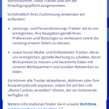
durchzuführen. Diese Tracker sind von der
Dokumentation
Dokumentation
können.
Wenn Sie aus Vereinigte Staaten bestellen möchten, müssen Sie
Preise
Einwilligungspflicht ausgenommen.
sich auf der entsprechenden Website umsehen und dort einen
Dokumentation
Roadmap und Changelog
Roadmap und Changelog
Monitoring
Account erstellen.
Verfügbarkeit nach Regionen
Roadmap und Changelog
Vorbehaltlich Ihrer Zustimmung verwenden wir
Dokumentation
außerdem:
Roadmap und Changelog
Gehe zur [Website] Webseite
Roadmap und Changelog
Leistungs- und Personalisierungs-Tracker: die es uns
us.ovhcloud.com/
bare-metal
Englisch
USD -
$
ermöglichen, Ihre Navigation gemäß Ihren
Präferenzen und Nutzungen zu verbessern sowie die
Tools
Leistung unserer Seiten zu messen;
oder
Geistiges Eigentum
sowie Social-Media- und Drittanbieter-Tracker: die es
uns ermöglichen, gezielte Werbung zu schalten, deren
Auf der aktuellen Website bleiben
Support
Wirksamkeit zu messen und bestimmte Daten mit
unseren Werbepartnern und sozialen Netzwerken zu
Kontaktieren Sie uns
teilen.
Eine andere Website wählen
News
Sie können alle Tracker akzeptieren, ablehnen oder Ihre
Auswahl jederzeit anpassen, indem Sie auf den Link
Soziale Netzwerke
„Meine Cookies verwalten“ klicken, der am Seitenende
verfügbar ist.
Schließen
Weitere Informationen finden Sie in unserer
Richtlinie
zur Verwendung von Cookies.