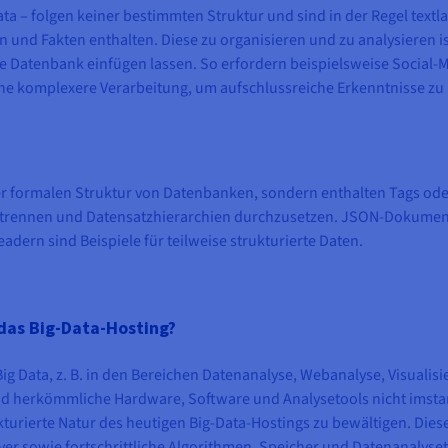
Data – folgen keiner bestimmten Struktur und sind in der Regel textla
nd Fakten enthalten. Diese zu organisieren und zu analysieren ist
eine Datenbank einfügen lassen. So erfordern beispielsweise Social-
eine komplexere Verarbeitung, um aufschlussreiche Erkenntnisse zu
er formalen Struktur von Datenbanken, sondern enthalten Tags ode
 trennen und Datensatzhierarchien durchzusetzen. JSON-Dokumen
adern sind Beispiele für teilweise strukturierte Daten.
 das Big-Data-Hosting?
g Data, z. B. in den Bereichen Datenanalyse, Webanalyse, Visualis
d herkömmliche Hardware, Software und Analysetools nicht imsta
turierte Natur des heutigen Big-Data-Hostings zu bewältigen. Dies
rver sowie fortschrittliche Algorithmen, Speicher und Datenanalyset