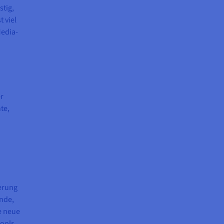
stig,
 viel
Media-
r
te,
ierung
nde,
e neue
ools,