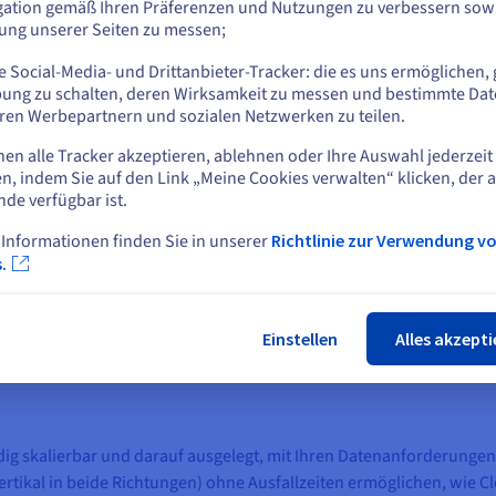
gation gemäß Ihren Präferenzen und Nutzungen zu verbessern sowi
 denen Unternehmen mithilfe von Big-Data-Analysetools Erkenntn
tung unserer Seiten zu messen;
oder
 Social-Media- und Drittanbieter-Tracker: die es uns ermöglichen, 
Auf der aktuellen Website bleiben
ung zu schalten, deren Wirksamkeit zu messen und bestimmte Dat
herkömmlichen Servern:
ren Werbepartnern und sozialen Netzwerken zu teilen.
nen alle Tracker akzeptieren, ablehnen oder Ihre Auswahl jederzeit
Eine andere Website wählen
n, indem Sie auf den Link „Meine Cookies verwalten“ klicken, der 
nde verfügbar ist.
tschrittlicher Hardware ausgestattet, um intensive Computing-Anfo
 RAM und umfangreiche Speicherfunktionen, die in der Regel in ve
 Informationen finden Sie in unserer
Richtlinie zur Verwendung v
Schlie
.
eistung und Datenredundanz zu erhöhen.
egel eine weniger robuste Konfiguration und sind für allgemeine 
 gleichen Grad an Parallelverarbeitung oder können die schnellen 
Einstellen
Alles akzepti
dig skalierbar und darauf ausgelegt, mit Ihren Datenanforderungen
rtikal in beide Richtungen) ohne Ausfallzeiten ermöglichen, wie 