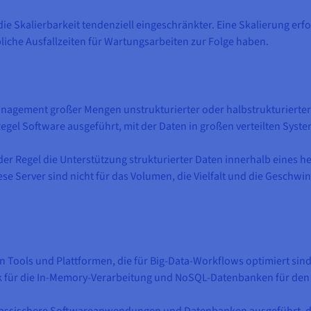
die Skalierbarkeit tendenziell eingeschränkter. Eine Skalierung er
iche Ausfallzeiten für Wartungsarbeiten zur Folge haben.
 Management großer Mengen unstrukturierter oder halbstrukturierte
 Regel Software ausgeführt, mit der Daten in großen verteilten Syst
der Regel die Unterstützung strukturierter Daten innerhalb eines 
erver sind nicht für das Volumen, die Vielfalt und die Geschwind
on Tools und Plattformen, die für Big-Data-Workflows optimiert sind,
 für die In-Memory-Verarbeitung und NoSQL-Datenbanken für den 
lassischere Softwareanwendungen und Datenbanken ausgeführt, di