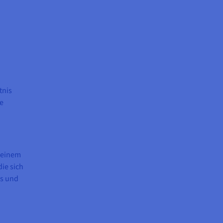
tnis
se
n einem
ie sich
ls und