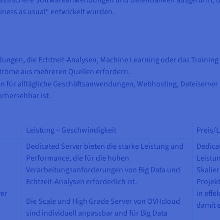
ness as usual“ entwickelt wurden.
dungen, die Echtzeit-Analysen, Machine Learning oder das Training
tröme aus mehreren Quellen erfordern.
ten für alltägliche Geschäftsanwendungen, Webhosting, Dateiser
rhersehbar ist.
Leistung – Geschwindigkeit
Preis/L
Dedicated Server bieten die starke Leistung und
Dedicat
Performance, die für die hohen
Leistun
Verarbeitungsanforderungen von Big Data und
Skalier
Echtzeit-Analysen erforderlich ist.
Projek
ver
in effe
Die Scale und High Grade Server von OVHcloud
damit 
sind individuell anpassbar und für Big Data