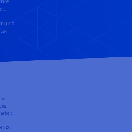
ihre
ert
it und
ta-
und
des
arkeit
ten zu