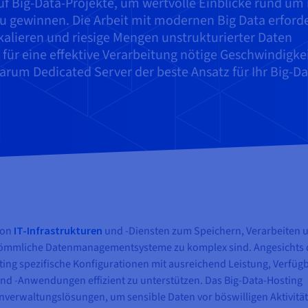
Big-Data-Projekte, um wertvolle Einblicke rund um 
u gewinnen. Die Arbeit mit modernen Big Data erford
skalieren und riesige Mengen unstrukturierter Daten
 für eine effektive Verarbeitung nötige Geschwindigke
warum Dedicated Server der beste Ansatz für Ihr Big-Da
von
IT-Infrastrukturen
und -Diensten zum Speichern, Verarbeiten 
kömmliche Datenmanagementsysteme zu komplex sind. Angesichts 
ing spezifische Konfigurationen mit ausreichend Leistung, Verfügb
nd -Anwendungen effizient zu unterstützen. Das Big-Data-Hosting
enverwaltungslösungen, um sensible Daten vor böswilligen Aktivitä