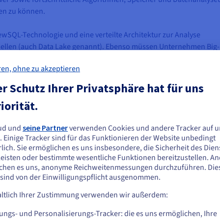
fen zu können.
NewSQL-Technologie und eine verteilte Architektur zur Analyse
uellen (auch Data Lake genannt). Ebenso müssen Unternehmen Big-
ellen, um ihre Daten effizient zu verwalten und zu analysieren. F
ren, ohne zu akzeptieren
Skalierbarkeit und hohe Verarbeitungsgeschwindigkeiten erforderlic
r Schutz Ihrer Privatsphäre hat für uns
edicated Server bieten nicht nur eine skalierbare, sichere und zuver
iorität.
mengen, sondern auch die Leistung, Verarbeitungsgeschwindigkeit
-Data-Hosting benötigen. Dedicated Server können wachsende
ud und
seine Partner
verwenden Cookies und andere Tracker auf u
ie scheinen sich in Vereinigte Staaten zu
gleichzeitig ein sicherer Ort für sensible Daten, die bestimmten
. Einige Tracker sind für das Funktionieren der Website unbedingt
efinden.
lich. Sie ermöglichen es uns insbesondere, die Sicherheit des Dien
eisten oder bestimmte wesentliche Funktionen bereitzustellen. A
n Sie aus Vereinigte Staaten bestellen möchten, müssen Sie sich auf der
chen es uns, anonyme Reichweitenmessungen durchzuführen. Die
sprechenden Website umsehen und dort einen Account erstellen.
 sind von der Einwilligungspflicht ausgenommen.
in liegt der Unterschied zu herkömmlichen Servern?
ltlich Ihrer Zustimmung verwenden wir außerdem:
Gehe zur [Website] Webseite
erarbeitung großer Datenmengen konzipiert, denen herkömmliche 
us.ovhcloud.com/
bare-metal
Englisch
USD - $
ungs- und Personalisierungs-Tracker: die es uns ermöglichen, Ihre
 Skalierbarkeit und die Verwaltung einer Vielzahl von Datentypen au