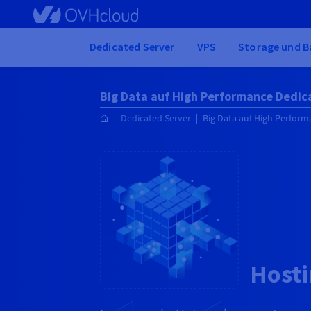
Skip
to
main
Home
Dedicated Server
VPS
Storage und B
content
Big Data auf High Performance Dedic
Dedicated Server
Big Data auf High Perform
Hosti