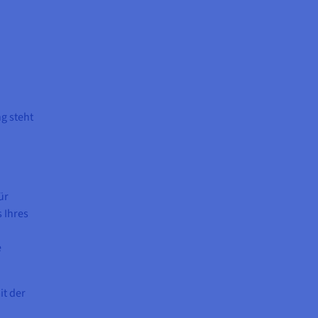
g steht
ür
 Ihres
e
it der