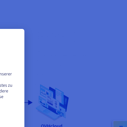
nserer
stes zu
ndere
se