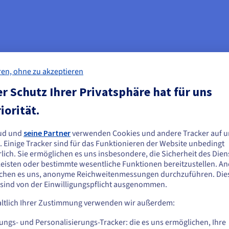
ren, ohne zu akzeptieren
r Schutz Ihrer Privatsphäre hat für uns
iorität.
ud und
seine Partner
verwenden Cookies und andere Tracker auf u
ie scheinen sich in Vereinigte Staaten zu
. Einige Tracker sind für das Funktionieren der Website unbedingt
efinden.
lich. Sie ermöglichen es uns insbesondere, die Sicherheit des Dien
eisten oder bestimmte wesentliche Funktionen bereitzustellen. A
n Sie aus Vereinigte Staaten bestellen möchten, müssen Sie sich auf der
chen es uns, anonyme Reichweitenmessungen durchzuführen. Die
sprechenden Website umsehen und dort einen Account erstellen.
 sind von der Einwilligungspflicht ausgenommen.
ltlich Ihrer Zustimmung verwenden wir außerdem:
Gehe zur [Website] Webseite
us.ovhcloud.com/
Englisch
USD - $
ungs- und Personalisierungs-Tracker: die es uns ermöglichen, Ihre