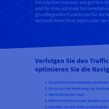
Sie möchten messen, wie gut Ihre 
und für eine optimale Nutzererfahru
grundlegenden Funktionen für die We
Vertraulichkeit Ihrer Daten oder der
Verfolgen Sie den Traffi
optimieren Sie die Navig
1. Sie möchten Ihre Website verbesse
2. Wozu nun ein Werkzeug zur Analyse
3. Wie funktioniert das?
4. Welche Informationen werden zur V
5. Stecken Sie sich Ziele und behalten 