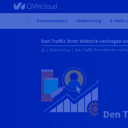
Skip to main content
Home
Domainnamen
Webhosting
E-Mails 
Den Traffic Ihrer Website verfolgen u
Webhosting
Den Traffic Ihrer Website verfo
Den T