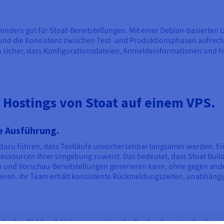
esonders gut für Stoat-Bereitstellungen. Mit einer Debian-basierte
und die Konsistenz zwischen Test- und Produktionsphasen aufrecht
h sicher, dass Konfigurationsdateien, Anmeldeinformationen und h
s Hostings von Stoat auf einem VPS.
e Ausführung.
 dazu führen, dass Testläufe unvorhersehbar langsamer werden. Ei
-Ressourcen Ihrer Umgebung zuweist. Das bedeutet, dass Stoat Buil
sen und Vorschau-Bereitstellungen generieren kann, ohne gegen and
eren. Ihr Team erhält konsistente Rückmeldungszeiten, unabhängi
istenten Webhook-Listenern und langlaufenden Agenten ab, die