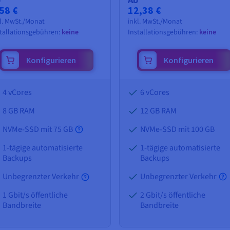
58 €
12,38 €
l. MwSt./Monat
inkl. MwSt./Monat
tallationsgebühren:
keine
Installationsgebühren:
keine
Konfigurieren
Konfigurieren
4 vCores
6 vCores
8 GB
RAM
12 GB
RAM
NVMe-SSD mit 75 GB
NVMe-SSD mit 100 GB
1-tägige automatisierte
1-tägige automatisierte
Backups
Backups
Unbegrenzter Verkehr
Unbegrenzter Verkehr
1 Gbit/s öffentliche
2 Gbit/s öffentliche
Bandbreite
Bandbreite