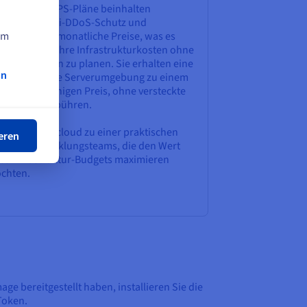
e OVHcloud VPS-Pläne beinhalten
tegrierten Anti-DDoS-Schutz und
am
rhersehbare monatliche Preise, was es
nfach macht, Ihre Infrastrukturkosten ohne
erraschungen zu planen. Sie erhalten eine
on
chere, isolierte Serverumgebung zu einem
ßen
ttbewerbsfähigen Preis, ohne versteckte
ndbreitengebühren.
s macht OVHcloud zu einer praktischen
eren
hl für Entwicklungsteams, die den Wert
res Infrastruktur-Budgets maximieren
chten.
mage bereitgestellt haben, installieren Sie die
Token.