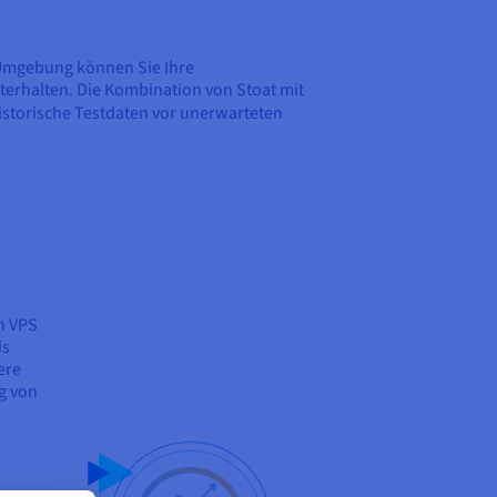
n Umgebung können Sie Ihre
erhalten. Die Kombination von Stoat mit
istorische Testdaten vor unerwarteten
n VPS
ds
ere
g von