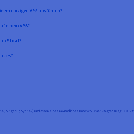
inem einzigen VPS ausführen?
auf einem VPS?
von Stoat?
at es?
bai, Singapur, Sydney) umfassen einen monatlichen Datenvolumen-Begrenzung: 500 GB für 