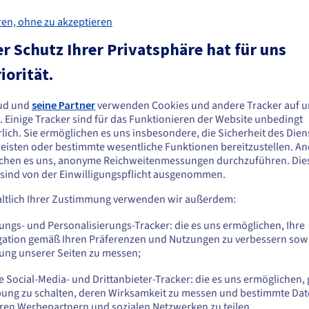
arantierter Betriebszeit stellt sicher, dass Ihre CI/CD-Pipeline wäh
ren, ohne zu akzeptieren
Die OVHcloud-Infrastruktur ist auf Kontinuität ausgelegt, mit
-Schutz, der sicherstellt, dass Ihr Server auch bei unerwarteten
r Schutz Ihrer Privatsphäre hat für uns
iorität.
ebung
n, Laufzeiten und Toolchains. Ein VPS gibt Ihnen Root-Zugriff, um 
ud und
seine Partner
verwenden Cookies und andere Tracker auf u
ie scheinen sich in Vereinigte Staaten zu
at benötigt, von spezifischen Node.js-Versionen bis hin zu
. Einige Tracker sind für das Funktionieren der Website unbedingt
efinden.
icht durch vorkonfigurierte Images oder Plattformbeschränkungen
lich. Sie ermöglichen es uns insbesondere, die Sicherheit des Dien
, Ihre lokale Entwicklungsumgebung auf dem Server zu replizieren un
eisten oder bestimmte wesentliche Funktionen bereitzustellen. A
n Sie aus Vereinigte Staaten bestellen möchten, müssen Sie sich auf der
.
chen es uns, anonyme Reichweitenmessungen durchzuführen. Die
sprechenden Website umsehen und dort einen Account erstellen.
 sind von der Einwilligungspflicht ausgenommen.
ltlich Ihrer Zustimmung verwenden wir außerdem:
Gehe zur [Website] Webseite
us.ovhcloud.com/
Englisch
USD - $
 Stoat VPS wählen?
ungs- und Personalisierungs-Tracker: die es uns ermöglichen, Ihre
gation gemäß Ihren Präferenzen und Nutzungen zu verbessern sowi
tung unserer Seiten zu messen;
oder
Flexible Skalierbarkeit und
A
 Social-Media- und Drittanbieter-Tracker: die es uns ermöglichen, 
Auf der aktuellen Website bleiben
ung zu schalten, deren Wirksamkeit zu messen und bestimmte Dat
globale Präsenz
in
ren Werbepartnern und sozialen Netzwerken zu teilen.