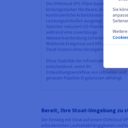
Die OVHcloud VPS-Pläne basieren auf
Sie kön
leistungsstarker Hardware, die für
anpasse
kontinuierliche Arbeitslasten ohne
Seitene
Leistungseinbußen ausgelegt ist. NVMe-SS
Speicher reduziert I/O-Flaschenhälse,
Weitere
während eine zuverlässige
Cookies
Netzwerkverbindung sicherstellt, dass
Webhook-Ereignisse und API-Aufrufe Ihre
Stoat-Instanz ohne Verzögerung erreichen
Diese Stabilität der Infrastruktur ist
entscheidend, wenn Ihr
Entwicklungsworkflow von schnellen und
genauen Pipeline-Ergebnissen abhängt.
Bereit, Ihre Stoat-Umgebung zu s
Der Einstieg mit Stoat auf einem OVHcloud VP
erforderlichen Laufzeitabhängigkeiten und k