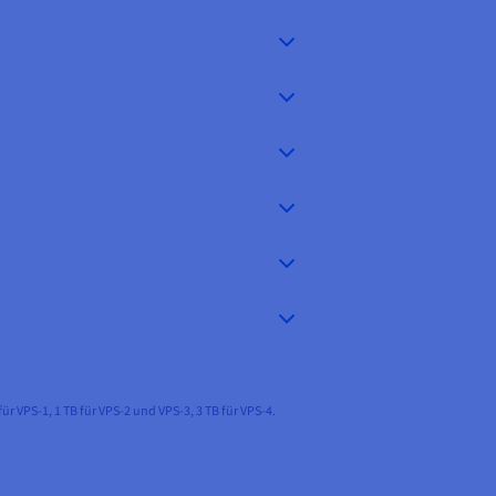
VPS-1, 1 TB für VPS-2 und VPS-3, 3 TB für VPS-4.