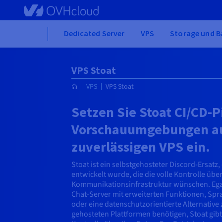
Skip to main content
Home
Dedicated Server
VPS
Storage und B
VPS Stoat
VPS
VPS Stoat
Setzen Sie Stoat CI/CD-P
Vorschauumgebungen a
zuverlässigen VPS ein.
Stoat ist ein selbstgehosteter Discord-Ersatz
entwickelt wurde, die die volle Kontrolle über
Kommunikationsinfrastruktur wünschen. Egal
Chat-Server mit erweiterten Funktionen, Sp
oder eine datenschutzorientierte Alternative
gehosteten Plattformen benötigen, Stoat gibt