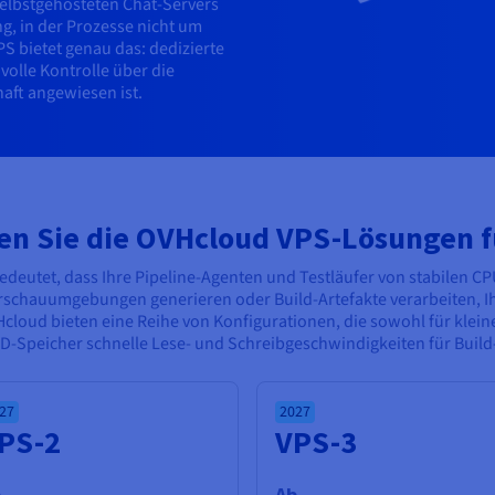
 selbstgehosteten Chat-Servers
ng, in der Prozesse nicht um
 bietet genau das: dedizierte
olle Kontrolle über die
haft angewiesen ist.
en Sie die OVHcloud VPS-Lösungen fü
edeutet, dass Ihre Pipeline-Agenten und Testläufer von stabilen CP
rschauumgebungen generieren oder Build-Artefakte verarbeiten, Ih
Hcloud bieten eine Reihe von Konfigurationen, die sowohl für klein
-Speicher schnelle Lese- und Schreibgeschwindigkeiten für Build
27
2027
PS-2
VPS-3
b
Ab