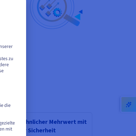
rend
alles
nserer
stes zu
d die
ndere
se
e die
ußergewöhnlicher Mehrwert mit
gezielte
en mit
tegrierter Sicherheit