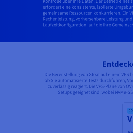
Kontrolle über Ihre Daten. Der Betrieb eines
erfordert eine konsistente, isolierte Umgebu
gemeinsame Ressourcen konkurrieren. Ein VPS
Rechenleistung, vorhersehbare Leistung und v
Laufzeitkonfiguration, auf die Ihre Gemeinsc
Entdeck
Die Bereitstellung von Stoat auf einem VPS b
ob Sie automatisierte Tests durchführen, Vo
zuverlässig reagiert. Die VPS-Pläne von OV
Setups geeignet sind, wobei NVMe-SSD
20
V
A