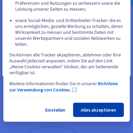
IDC
Präferenzen und Nutzungen zu verbessern sowie die
oder
Leistung unserer Seiten zu messen;
Aus der Studie The Forrester Wave™ ging OVHcloud als
sowie Social-Media- und Drittanbieter-Tracker: die es
führendes Unternehmen hervor: Private Hosted Cloud
Auf der aktuellen Website bleiben
uns ermöglichen, gezielte Werbung zu schalten, deren
Services in Europe, T2 2020. Wir sind damit das einzige
Wirksamkeit zu messen und bestimmte Daten mit
europäische Unternehmen in der Kategorie „Leader“.
unseren Werbepartnern und sozialen Netzwerken zu
teilen.
Eine andere Website wählen
In der Studie IDC MarketScape™ wurde OVHcloud als
Sie können alle Tracker akzeptieren, ablehnen oder Ihre
„Contender“ angeführt: Worldwide Public Cloud
Auswahl jederzeit anpassen, indem Sie auf den Link
Infrastructure as a Service 2020 Vendor Assessment.
„Meine Cookies verwalten“ klicken, der am Seitenende
Schließen
OVHcloud ist das einzige europäische Unternehmen unter
verfügbar ist.
den acht Nominierten dieser Kategorie.
Weitere Informationen finden Sie in unserer
Richtlinie
zur Verwendung von Cookies.
Einstellen
Alles akzeptieren