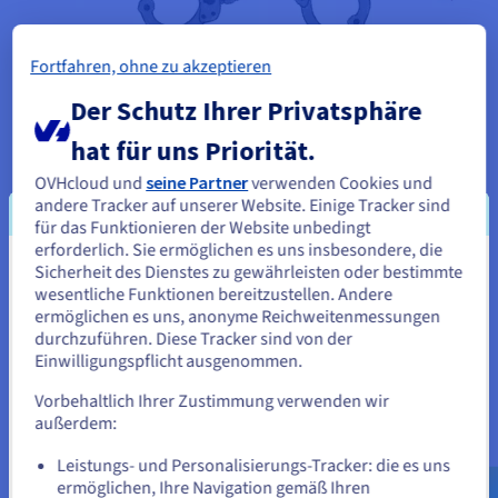
Fortfahren, ohne zu akzeptieren
Der Schutz Ihrer Privatsphäre
hat für uns Priorität.
OVHcloud und
seine Partner
verwenden Cookies und
andere Tracker auf unserer Website. Einige Tracker sind
für das Funktionieren der Website unbedingt
erforderlich. Sie ermöglichen es uns insbesondere, die
Sicherheit des Dienstes zu gewährleisten oder bestimmte
Sie scheinen sich in Vereinigte
wesentliche Funktionen bereitzustellen. Andere
Staaten zu befinden.
ermöglichen es uns, anonyme Reichweitenmessungen
durchzuführen. Diese Tracker sind von der
Wenn Sie aus Vereinigte Staaten bestellen möchten, müssen Sie
Einwilligungspflicht ausgenommen.
sich auf der entsprechenden Website umsehen und dort einen
Account erstellen.
Vorbehaltlich Ihrer Zustimmung verwenden wir
Ihre Cloud: europäischer
außerdem:
Gehe zur [Website] Webseite
Marktführer laut Forrester und
Leistungs- und Personalisierungs-Tracker: die es uns
us.ovhcloud.com/
Englisch
USD - $
ermöglichen, Ihre Navigation gemäß Ihren