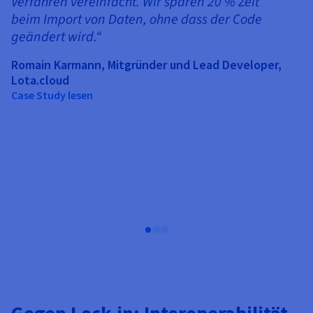
Verfahren vereinfacht. Wir sparen 20 % Zeit
beim Import von Daten, ohne dass der Code
E
geändert wird.“
„
Romain Karmann, Mitgründer und Lead Developer,
I
Lota.cloud
Case Study lesen
I
s
I
sk
Da
Gegen Lock-in: Interoperabilität