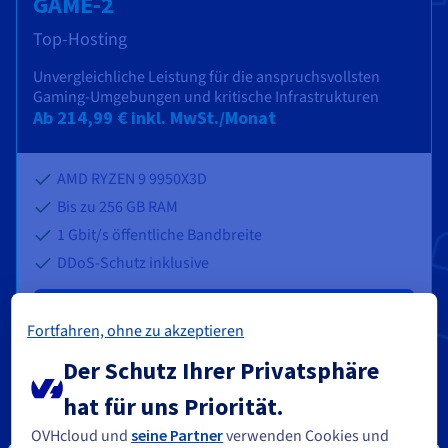
GAME-2
Top-Hosting
Unvergleichliche Leistung für die anspruchsvollsten
Gaming-Umgebungen und kritische Infrastrukturen
Ab
214,99 €
inkl. MwSt./Monat
AMD RYZEN 9 9950X3D
Bis zu
256 GB
RAM
1 Gbit/s öffentliche Bandbreite
DDoS-Schutz inklusive
Loslegen
Fortfahren, ohne zu akzeptieren
Der Schutz Ihrer Privatsphäre
hat für uns Priorität.
OVHcloud und
seine Partner
verwenden Cookies und