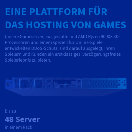
Dokumentation
Dokumentation
Preise
EINE PLATTFORM FÜR
Dokumentation
Roadmap und Changelog
Roadmap und Changelog
Monitoring
Verfügbarkeit nach Regionen
Roadmap und Changelog
Dokumentation
DAS HOSTING VON GAMES
Roadmap und Changelog
Roadmap und Changelog
Unsere Gameserver, ausgestattet mit AMD Ryzen 9000X 3D-
Prozessoren und einem speziell für Online-Spiele
entwickelten DDoS-Schutz, sind darauf ausgelegt, Ihren
Spielern und Kunden ein erstklassiges, verzögerungsfreies
Spielerlebnis zu bieten.
Bis zu
48 Server
in einem Rack