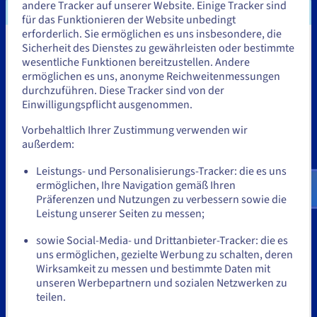
andere Tracker auf unserer Website. Einige Tracker sind
für das Funktionieren der Website unbedingt
erforderlich. Sie ermöglichen es uns insbesondere, die
Sicherheit des Dienstes zu gewährleisten oder bestimmte
Sie scheinen sich in Vereinigte
wesentliche Funktionen bereitzustellen. Andere
Staaten zu befinden.
ermöglichen es uns, anonyme Reichweitenmessungen
durchzuführen. Diese Tracker sind von der
Wenn Sie aus Vereinigte Staaten bestellen möchten, müssen Sie
Einwilligungspflicht ausgenommen.
sich auf der entsprechenden Website umsehen und dort einen
SIE HOSTEN IHRE
Account erstellen.
Vorbehaltlich Ihrer Zustimmung verwenden wir
außerdem:
Gehe zur [Website] Webseite
GAMES AUF
Leistungs- und Personalisierungs-Tracker: die es uns
us.ovhcloud.com/
Englisch
USD - $
ermöglichen, Ihre Navigation gemäß Ihren
Präferenzen und Nutzungen zu verbessern sowie die
OVHCLOUD
oder
Leistung unserer Seiten zu messen;
sowie Social-Media- und Drittanbieter-Tracker: die es
Auf der aktuellen Website bleiben
uns ermöglichen, gezielte Werbung zu schalten, deren
Lernen Sie Alistair McFarlane kennen, den COO von
Wirksamkeit zu messen und bestimmte Daten mit
FacePunch Studio, der den Erfolg von „Rust“ – einem
unseren Werbepartnern und sozialen Netzwerken zu
bekannten Online-Titel – erläutert und erklärt, wie die
teilen.
Eine andere Website wählen
Gameserver von OVHcloud dem Unternehmen dabei helfen,