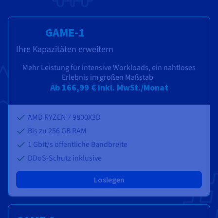
GAME-1
Ihre Kapazitäten erweitern
Mehr Leistung für intensive Workloads, ein nahtloses
Erlebnis im großen Maßstab
Ab
166,99 €
inkl. MwSt./Monat
AMD RYZEN 7 9800X3D
Bis zu
256 GB
RAM
1 Gbit/s öffentliche Bandbreite
DDoS-Schutz inklusive
Loslegen