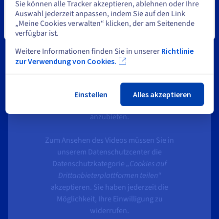
ihren Spielern eine Leistung auf dem neuesten Stand der
Sie können alle Tracker akzeptieren, ablehnen oder Ihre
Technik zu bieten.
Auswahl jederzeit anpassen, indem Sie auf den Link
„Meine Cookies verwalten“ klicken, der am Seitenende
Schließen
verfügbar ist.
Weitere Informationen finden Sie in unserer
Richtlinie
zur Verwendung von Cookies.
YouTube macht die Wiedergabe seiner
Videos von der Hinterlegung von
Tracern abhängig, um Ihnen gezielte
Einstellen
Alles akzeptieren
Werbung basierend auf Ihrer Suche
anzubieten.
Zum Ansehen des Videos müssen Sie in
unserem Datenschutzcenter die
Datenschutzkategorie
„Cookies auf
Drittanbieterplattformen teilen“
akzeptieren. Sie haben jederzeit die
Möglichkeit, Ihre Einwilligung zu
widerrufen.