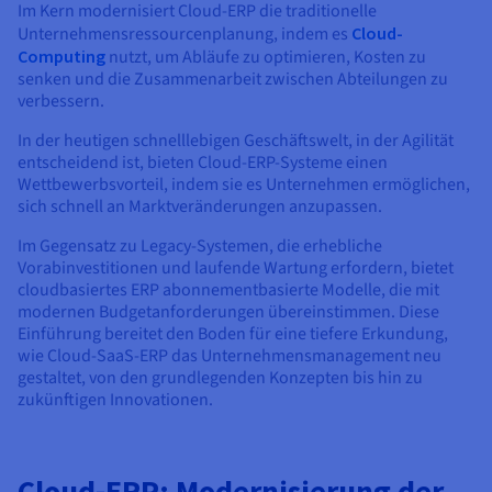
Dokumentation
Dokumentation
Im Kern modernisiert Cloud-ERP die traditionelle
Preise
Dokumentation
Roadmap und Changelog
Roadmap und Changelog
Monitoring
Unternehmensressourcenplanung, indem es
Cloud-
Verfügbarkeit nach Regionen
Roadmap und Changelog
Computing
nutzt, um Abläufe zu optimieren, Kosten zu
Dokumentation
senken und die Zusammenarbeit zwischen Abteilungen zu
verbessern.
Roadmap und Changelog
Roadmap und Changelog
In der heutigen schnelllebigen Geschäftswelt, in der Agilität
entscheidend ist, bieten Cloud-ERP-Systeme einen
Wettbewerbsvorteil, indem sie es Unternehmen ermöglichen,
sich schnell an Marktveränderungen anzupassen.
Im Gegensatz zu Legacy-Systemen, die erhebliche
Vorabinvestitionen und laufende Wartung erfordern, bietet
cloudbasiertes ERP abonnementbasierte Modelle, die mit
modernen Budgetanforderungen übereinstimmen. Diese
Einführung bereitet den Boden für eine tiefere Erkundung,
wie Cloud-SaaS-ERP das Unternehmensmanagement neu
gestaltet, von den grundlegenden Konzepten bis hin zu
zukünftigen Innovationen.
Cloud-ERP: Modernisierung der