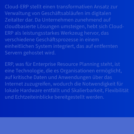
AI Endpoints – Modellkatalog
Roadmap und Changelog
Roadmap und Changelog
Preise
Entwickler:innen
Cloud-ERP stellt einen transformativen Ansatz zur
Preise
HYCU for OVHcloud
OVHcloud Loadbalancer
Block Storage und Object Storage
Guides und Dokumentation
Verwaltung von Geschäftsabläufen im digitalen
Managed HSM
Verfügbarkeit nach Regionen
MCP-Server
Cloud Store
Reseller
CDN Infrastructure
Zusätzliche Datenbanken
Quantum
MEINEN TRAFFIC VERTEILEN
AI Endpoints – Basic API
Zeitalter dar. Da Unternehmen zunehmend auf
Roadmap und Changelog
Reseller
Dokumentation
Guides und Dokumentation
OVHcloud Connect
SAP HANA ON OVHCLOUD
cloudbasierte Lösungen umsteigen, hebt sich Cloud-
Loadbalancer
Dedicated HSM
Roadmap und Changelog
Compliance und Zertifizierungen
Gemanagte Datenbanken
Cloud Native
BGP Services
Option für SSL-Zertifikate
Sicherheit
EINSATZZWECKE
ERP als leistungsstarkes Werkzeug hervor, das
AI Endpoints – Batch API
Preise
Alle Einsatzzwecke
SAP HANA on Bare Metal
Roadmap und Changelog
CDN Infrastructure
verschiedene Geschäftsprozesse in einem
Verfügbarkeit nach Regionen
DDoS-Schutz-Infrastruktur
Resilienz und AZ
Container und Orchestrierung
AI und HPC
CDN-Option
SCHUTZ UND SICHERHEIT
einheitlichen System integriert, das auf entfernten
Betrieb
Preise
Dokumentation
SAP HANA on Private Cloud
BGP Services
GPUS
Servern gehostet wird.
Dokumentation
Verfügbarkeit nach Regionen
Roadmap und Changelog
Grid Computing
DDoS-Schutz-Infrastruktur
OPCP Packager
EINSATZZWECKE
NVIDIA H200
Entwickler:innen
IAM/KMS
Roadmap und Changelog
Dokumentation
Preise
ERP, was für Enterprise Resource Planning steht, ist
SCHUTZ UND SICHERHEIT
eine Technologie, die es Organisationen ermöglicht,
Roadmap und Changelog
Verfügbarkeit nach Regionen
Preise
Virtualisierung und Containerisierung
Game DDoS-Schutz
Wie erstelle ich eine Website?
CLOUD READY
NVIDIA H100
Logs und Metriken
auf kritische Daten und Anwendungen über das
Dokumentation
Dokumentation
DDoS-Schutz-Infrastruktur
Preise
Internet zuzugreifen, wodurch die Notwendigkeit für
Roadmap und Changelog
Roadmap und Changelog
Cloud Ready
Website und Business-Anwendungen
DNSSEC
Ihre WordPress-Website hosten
lokale Hardware entfällt und Skalierbarkeit, Flexibilität
Regionen
NVIDIA L40S
Game DDoS-Schutz
und Echtzeiteinblicke bereitgestellt werden.
Dokumentation
Roadmap und Changelog
Self-Service-Portal, API und IaC
Alle Einsatzzwecke
SSL Gateway
Meine Website mit einem Klick erstellen
Roadmap und Changelog
NVIDIA L4
DNSSEC
IAM und Tenant Management
Meinen Onlineshop erstellen
Alle GPUs →
Preise
Dokumentation
SSL Gateway
Betriebssysteme und Lizenzen
Roadmap und Changelog
Governance und Quotas