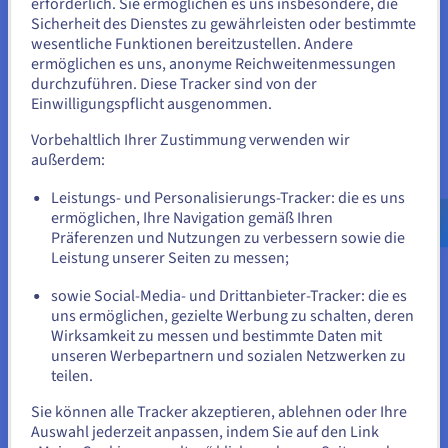
erforderlich. Sie ermöglichen es uns insbesondere, die
entscheidend, um sich mit bestehenden Tools zu verbinden.
Sicherheit des Dienstes zu gewährleisten oder bestimmte
Sie scheinen sich in Vereinigte
Sicherheit und Compliance sollten mit den
wesentliche Funktionen bereitzustellen. Andere
Staaten zu befinden.
Branchenstandards übereinstimmen, um den Datenschutz zu
ermöglichen es uns, anonyme Reichweitenmessungen
gewährleisten. Die Kostenstrukturen, einschließlich
durchzuführen. Diese Tracker sind von der
Wenn Sie aus Vereinigte Staaten bestellen möchten, müssen Sie
versteckter Gebühren, müssen genau geprüft werden. Die
Einwilligungspflicht ausgenommen.
sich auf der entsprechenden Website umsehen und dort einen
Zuverlässigkeit des Anbieters, die Qualität des Supports und
Account erstellen.
Vorbehaltlich Ihrer Zustimmung verwenden wir
die Schulung der Benutzer sind ebenfalls entscheidend.
außerdem:
Berücksichtigen Sie schließlich die Anpassungsoptionen, um
einzigartige Arbeitsabläufe zu berücksichtigen. Eine
Gehe zur [Website] Webseite
Leistungs- und Personalisierungs-Tracker: die es uns
gründliche Due Diligence gewährleistet eine erfolgreiche
us.ovhcloud.com/
Englisch
USD - $
ermöglichen, Ihre Navigation gemäß Ihren
Implementierung.
Präferenzen und Nutzungen zu verbessern sowie die
oder
Leistung unserer Seiten zu messen;
sowie Social-Media- und Drittanbieter-Tracker: die es
Herausforderungen bei der
Auf der aktuellen Website bleiben
uns ermöglichen, gezielte Werbung zu schalten, deren
Implementierung von Cloud-ERP
Wirksamkeit zu messen und bestimmte Daten mit
unseren Werbepartnern und sozialen Netzwerken zu
Die Implementierung eines Cloud-ERP-Systems bietet zwar
teilen.
Eine andere Website wählen
erhebliche Vorteile, ist jedoch nicht ohne Herausforderungen.
Sie können alle Tracker akzeptieren, ablehnen oder Ihre
Organisationen stoßen häufig auf eine Reihe von
Auswahl jederzeit anpassen, indem Sie auf den Link
Hindernissen, die den Übergang von traditionellen Systemen