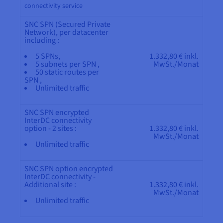
connectivity service
SNC SPN (Secured Private
Network), per datacenter
including :
5 SPNs,
1.332,80 € inkl.
5 subnets per SPN ,
MwSt./Monat
50 static routes per
SPN ,
Unlimited traffic
SNC SPN encrypted
InterDC connectivity
option - 2 sites :
1.332,80 € inkl.
MwSt./Monat
Unlimited traffic
SNC SPN option encrypted
InterDC connectivity -
Additional site :
1.332,80 € inkl.
MwSt./Monat
Unlimited traffic