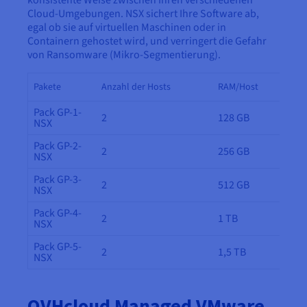
Cloud-Umgebungen. NSX sichert Ihre Software ab,
egal ob sie auf virtuellen Maschinen oder in
Containern gehostet wird, und verringert die Gefahr
von Ransomware (Mikro-Segmentierung).
Pakete
Anzahl der Hosts
RAM/Host
Pack GP-1-
2
128 GB
NSX
Pack GP-2-
2
256 GB
NSX
Pack GP-3-
2
512 GB
NSX
Pack GP-4-
2
1 TB
NSX
Pack GP-5-
2
1,5 TB
NSX
OVHcloud Managed VMware