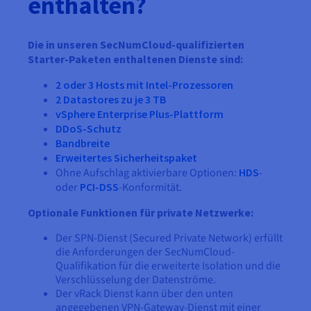
enthalten?
Die in unseren SecNumCloud-qualifizierten
Starter-Paketen enthaltenen Dienste sind:
2 oder 3 Hosts mit Intel-Prozessoren
2 Datastores zu je 3 TB
vSphere Enterprise Plus-Plattform
DDoS-Schutz
Bandbreite
Erweitertes Sicherheitspaket
Ohne Aufschlag aktivierbare Optionen:
HDS
-
oder
PCI-DSS
-Konformität.
Optionale Funktionen für private Netzwerke:
Der SPN-Dienst (Secured Private Network) erfüllt
die Anforderungen der SecNumCloud-
Qualifikation für die erweiterte Isolation und die
Verschlüsselung der Datenströme.
Der vRack Dienst kann über den unten
angegebenen VPN-Gateway-Dienst mit einer