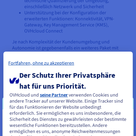
technische Qualifizierung der Umgebung,
einschließlich Netzwerk und Sicherheit
Unterstützung bei der Konfiguration der
erweiterten Funktionen: Konnektivität, VPN-
Gateway, Key Management Service (KMS),
OVHcloud Connect
Je nach Komplexität der Kundenumgebung und
Autonomie ist gegebenenfalls ein weiteres Paket mit
unseren Professional Services oder Partnern
erforderlich.
Fortfahren, ohne zu akzeptieren
Der Schutz Ihrer Privatsphäre
hat für uns Priorität.
OVHcloud und
seine Partner
verwenden Cookies und
andere Tracker auf unserer Website. Einige Tracker sind
für das Funktionieren der Website unbedingt
erforderlich. Sie ermöglichen es uns insbesondere, die
Sie wünschen eine Demo?
Sicherheit des Dienstes zu gewährleisten oder bestimmte
Sie scheinen sich in Vereinigte
wesentliche Funktionen bereitzustellen. Andere
Einen Kostenvoranschlag?
Staaten zu befinden.
ermöglichen es uns, anonyme Reichweitenmessungen