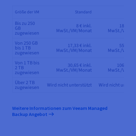
Größe der VM
Standard
Adva
Bis zu 250
8 € inkl.
18,66 € i
GB
MwSt./VM/Monat
MwSt./VM/Mo
zugewiesen
Von 250 GB
17,33 € inkl.
55,98 € i
bis 1 TB
MwSt./VM/Monat
MwSt./VM/Mo
zugewiesen
Von 1 TB bis
30,65 € inkl.
106,62 € i
2 TB
MwSt./VM/Monat
MwSt./VM/Mo
zugewiesen
Über 2 TB
Wird nicht unterstützt
Wird nicht unterst
zugewiesen
Weitere Informationen zum Veeam Managed
Backup Angebot