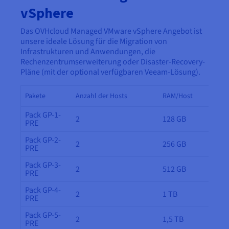
Dokumentation
Dokumentation
vSphere
Preise
Dokumentation
Roadmap und Changelog
Roadmap und Changelog
Monitoring
Verfügbarkeit nach Regionen
Roadmap und Changelog
Das OVHcloud Managed VMware vSphere Angebot ist
Dokumentation
unsere ideale Lösung für die Migration von
Roadmap und Changelog
Roadmap und Changelog
Infrastrukturen und Anwendungen, die
Rechenzentrumserweiterung oder Disaster-Recovery-
Pläne (mit der optional verfügbaren Veeam-Lösung).
Pakete
Anzahl der Hosts
RAM/Host
Pack GP-1-
2
128 GB
PRE
Pack GP-2-
2
256 GB
PRE
Pack GP-3-
2
512 GB
PRE
Pack GP-4-
2
1 TB
PRE
Pack GP-5-
2
1,5 TB
PRE