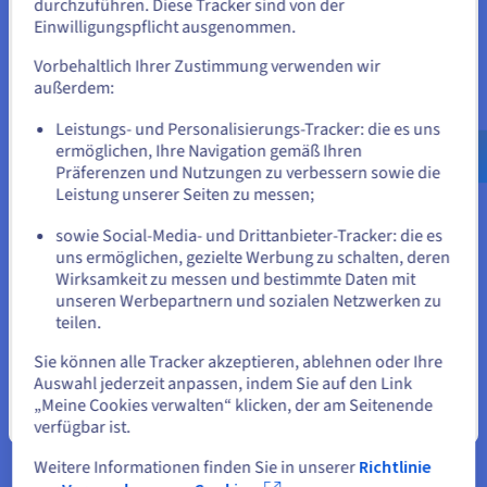
durchzuführen. Diese Tracker sind von der
Lassen Sie sich kostenlos von einem Mitarbeiter von
Wenn Sie aus Vereinigte Staaten bestellen möchten, müssen Sie
Einwilligungspflicht ausgenommen.
OVHcloud anrufen.
sich auf der entsprechenden Website umsehen und dort einen
Account erstellen.
Vorbehaltlich Ihrer Zustimmung verwenden wir
außerdem:
Kontaktieren Sie uns
Gehe zur [Website] Webseite
Leistungs- und Personalisierungs-Tracker: die es uns
us.ovhcloud.com/
Englisch
USD - $
ermöglichen, Ihre Navigation gemäß Ihren
Präferenzen und Nutzungen zu verbessern sowie die
oder
Leistung unserer Seiten zu messen;
sowie Social-Media- und Drittanbieter-Tracker: die es
Auf der aktuellen Website bleiben
uns ermöglichen, gezielte Werbung zu schalten, deren
Optionen
Wirksamkeit zu messen und bestimmte Daten mit
unseren Werbepartnern und sozialen Netzwerken zu
teilen.
Eine andere Website wählen
Sie können alle Tracker akzeptieren, ablehnen oder Ihre
Private Netzwerkdienste für
Auswahl jederzeit anpassen, indem Sie auf den Link
„Meine Cookies verwalten“ klicken, der am Seitenende
SecNumCloud-Umgebungen
Schließen
verfügbar ist.
Weitere Informationen finden Sie in unserer
Richtlinie
OVHcloud bietet dedizierte Konnektivitätsdienste für