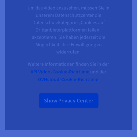
Dokumentation
Dokumentation
Preise
Um das Video anzusehen, müssen Sie in
Dokumentation
Roadmap und Changelog
Roadmap und Changelog
Monitoring
Verfügbarkeit nach Regionen
unserem Datenschutzcenter die
Roadmap und Changelog
Dokumentation
Datenschutzkategorie „Cookies auf
Roadmap und Changelog
Drittanbieterplattformen teilen“
Roadmap und Changelog
akzeptieren. Sie haben jederzeit die
Möglichkeit, Ihre Einwilligung zu
widerrufen.
Weitere Informationen finden Sie in der
API Video-Cookie-Richtlinie
und der
OVHcloud-Cookie-Richtlinie
.
Show Privacy Center