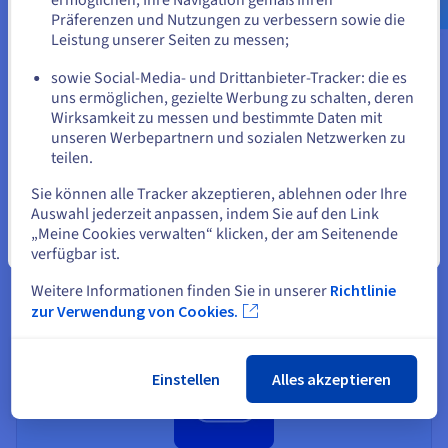
Präferenzen und Nutzungen zu verbessern sowie die
oder
Leistung unserer Seiten zu messen;
sowie Social-Media- und Drittanbieter-Tracker: die es
Auf der aktuellen Website bleiben
uns ermöglichen, gezielte Werbung zu schalten, deren
Managed VMware vSphere
Wirksamkeit zu messen und bestimmte Daten mit
SecNumCloud
unseren Werbepartnern und sozialen Netzwerken zu
teilen.
Eine andere Website wählen
OVHcloud bietet eine qualifizierte, sichere Cloud-
Umgebung, die Datenschutz und die Einhaltung der
Sie können alle Tracker akzeptieren, ablehnen oder Ihre
SecNumCloud-Sicherheitsstandards der
Auswahl jederzeit anpassen, indem Sie auf den Link
französischen Regierung gewährleistet.
„Meine Cookies verwalten“ klicken, der am Seitenende
Schließen
verfügbar ist.
Mehr erfahren
Weitere Informationen finden Sie in unserer
Richtlinie
zur Verwendung von Cookies.
Einstellen
Alles akzeptieren