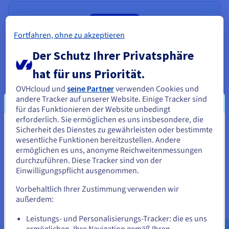
Fortfahren, ohne zu akzeptieren
Der Schutz Ihrer Privatsphäre
hat für uns Priorität.
Public VCF as a Service
OVHcloud und
seine Partner
verwenden Cookies und
andere Tracker auf unserer Website. Einige Tracker sind
Public VCF as a Service ist eine vollständig
für das Funktionieren der Website unbedingt
verwaltete VMware Cloud Foundation-Lösung mit
erforderlich. Sie ermöglichen es uns insbesondere, die
einer gemeinsam genutzten Public-Cloud-
Sicherheit des Dienstes zu gewährleisten oder bestimmte
Sie scheinen sich in Vereinigte
Infrastruktur, die sich auf VMware Cloud Director
wesentliche Funktionen bereitzustellen. Andere
stützt.
Staaten zu befinden.
ermöglichen es uns, anonyme Reichweitenmessungen
durchzuführen. Diese Tracker sind von der
Mehr erfahren
Wenn Sie aus Vereinigte Staaten bestellen möchten, müssen Sie
Einwilligungspflicht ausgenommen.
sich auf der entsprechenden Website umsehen und dort einen
Account erstellen.
Vorbehaltlich Ihrer Zustimmung verwenden wir
außerdem:
Gehe zur [Website] Webseite
Leistungs- und Personalisierungs-Tracker: die es uns
us.ovhcloud.com/
Englisch
USD - $
ermöglichen, Ihre Navigation gemäß Ihren