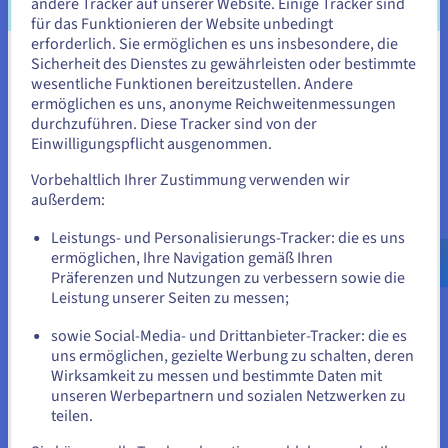
andere Tracker auf unserer Website. Einige Tracker sind
für das Funktionieren der Website unbedingt
Erkunden Sie das Quantencomputing mit einer
erforderlich. Sie ermöglichen es uns insbesondere, die
vereinheitlichen Plattform zum mühelosen Simulieren,
Sicherheit des Dienstes zu gewährleisten oder bestimmte
Testen und Ausführen Ihrer Algorithmen auf Emulatoren
Sie scheinen sich in Vereinigte
wesentliche Funktionen bereitzustellen. Andere
und QPUs.
Staaten zu befinden.
ermöglichen es uns, anonyme Reichweitenmessungen
durchzuführen. Diese Tracker sind von der
Quantum as a Service entdecken
Wenn Sie aus Vereinigte Staaten bestellen möchten, müssen Sie
Einwilligungspflicht ausgenommen.
sich auf der entsprechenden Website umsehen und dort einen
Account erstellen.
Vorbehaltlich Ihrer Zustimmung verwenden wir
außerdem:
Identität, Sicherheit und Betrieb
Gehe zur [Website] Webseite
Ihre Cloud-Dienste bei OVHcloud absichern, verwalten
Leistungs- und Personalisierungs-Tracker: die es uns
us.ovhcloud.com/
Englisch
USD - $
und überwachen
ermöglichen, Ihre Navigation gemäß Ihren
Präferenzen und Nutzungen zu verbessern sowie die
oder
Leistung unserer Seiten zu messen;
Lösungen für Identität, Sicherheit und Betrieb
entdecken
sowie Social-Media- und Drittanbieter-Tracker: die es
Auf der aktuellen Website bleiben
uns ermöglichen, gezielte Werbung zu schalten, deren
Wirksamkeit zu messen und bestimmte Daten mit
unseren Werbepartnern und sozialen Netzwerken zu
teilen.
Eine andere Website wählen