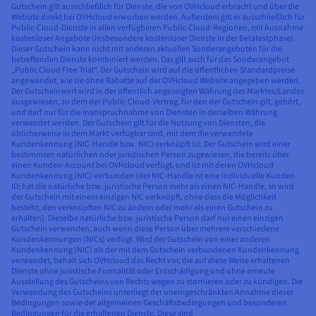
Gutschein gilt ausschließlich für Dienste, die von OVHcloud erbracht und über die
Website direkt bei OVHcloud erworben werden. Außerdem gilt er ausschließlich für
Public-Cloud-Dienste in allen verfügbaren Public-Cloud-Regionen, mit Ausnahme
kostenloser Angebote (insbesondere kostenloser Dienste in der Betatestphase).
Dieser Gutschein kann nicht mit anderen aktuellen Sonderangeboten für die
betreffenden Dienste kombiniert werden. Das gilt auch für das Sonderangebot
„Public Cloud Free Trial“. Der Gutschein wird auf die öffentlichen Standardpreise
angewendet, wie sie ohne Rabatte auf der OVHcloud Website angegeben werden.
Der Gutscheinwert wird in der öffentlich angezeigten Währung des Marktes/Landes
ausgewiesen, zu dem der Public-Cloud-Vertrag, für den der Gutschein gilt, gehört,
und darf nur für die Inanspruchnahme von Diensten in derselben Währung
verwendet werden. Der Gutschein gilt für die Nutzung von Diensten, die
üblicherweise in dem Markt verfügbar sind, mit dem die verwendete
Kundenkennung (NIC-Handle bzw. NIC) verknüpft ist. Der Gutschein wird einer
bestimmten natürlichen oder juristischen Person zugewiesen, die bereits über
einen Kunden-Account bei OVHcloud verfügt, und ist mit deren OVHcloud
Kundenkennung (NIC) verbunden (der NIC-Handle ist eine individuelle Kunden-
ID; hat die natürliche bzw. juristische Person mehr als einen NIC-Handle, so wird
der Gutschein mit einem einzigen NIC verknüpft, ohne dass die Möglichkeit
besteht, den verknüpften NIC zu ändern oder mehr als einen Gutschein zu
erhalten). Dieselbe natürliche bzw. juristische Person darf nur einen einzigen
Gutschein verwenden, auch wenn diese Person über mehrere verschiedene
Kundenkennungen (NICs) verfügt. Wird der Gutschein von einer anderen
Kundenkennung (NIC) als der mit dem Gutschein verbundenen Kundenkennung
verwendet, behält sich OVHcloud das Recht vor, die auf diese Weise erhaltenen
Dienste ohne juristische Formalität oder Entschädigung und ohne erneute
Ausstellung des Gutscheins von Rechts wegen zu stornieren oder zu kündigen. Die
Verwendung des Gutscheins unterliegt der uneingeschränkten Annahme dieser
Bedingungen sowie der allgemeinen Geschäftsbedingungen und besonderen
Bedingungen für die erhaltenen Dienste. Diese sind