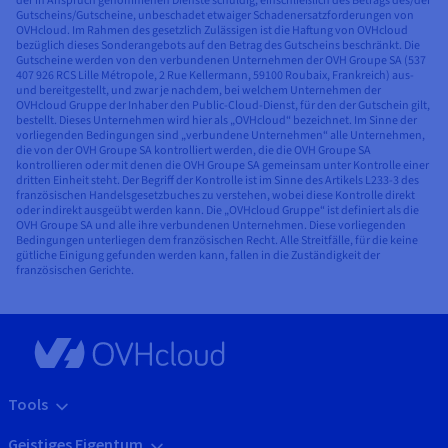
der in Anspruch genommenen Dienste schuldig, einschließlich des Betrags des/der
Gutscheins/Gutscheine, unbeschadet etwaiger Schadenersatzforderungen von
OVHcloud. Im Rahmen des gesetzlich Zulässigen ist die Haftung von OVHcloud
bezüglich dieses Sonderangebots auf den Betrag des Gutscheins beschränkt. Die
Gutscheine werden von den verbundenen Unternehmen der OVH Groupe SA (537
407 926 RCS Lille Métropole, 2 Rue Kellermann, 59100 Roubaix, Frankreich) aus-
und bereitgestellt, und zwar je nachdem, bei welchem Unternehmen der
OVHcloud Gruppe der Inhaber den Public-Cloud-Dienst, für den der Gutschein gilt,
bestellt. Dieses Unternehmen wird hier als „OVHcloud“ bezeichnet. Im Sinne der
vorliegenden Bedingungen sind „verbundene Unternehmen“ alle Unternehmen,
die von der OVH Groupe SA kontrolliert werden, die die OVH Groupe SA
kontrollieren oder mit denen die OVH Groupe SA gemeinsam unter Kontrolle einer
dritten Einheit steht. Der Begriff der Kontrolle ist im Sinne des Artikels L233-3 des
französischen Handelsgesetzbuches zu verstehen, wobei diese Kontrolle direkt
oder indirekt ausgeübt werden kann. Die „OVHcloud Gruppe“ ist definiert als die
OVH Groupe SA und alle ihre verbundenen Unternehmen. Diese vorliegenden
Bedingungen unterliegen dem französischen Recht. Alle Streitfälle, für die keine
gütliche Einigung gefunden werden kann, fallen in die Zuständigkeit der
französischen Gerichte.
Tools
Geistiges Eigentum