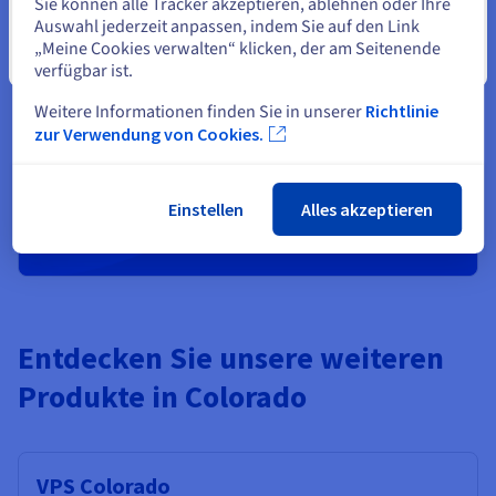
Sie sind bereit?
Sie können alle Tracker akzeptieren, ablehnen oder Ihre
Auswahl jederzeit anpassen, indem Sie auf den Link
„Meine Cookies verwalten“ klicken, der am Seitenende
Account erstellen und im
Schließen
verfügbar ist.
Handumdrehen Dienste starten
Weitere Informationen finden Sie in unserer
Richtlinie
zur Verwendung von Cookies.
Wir bieten Ihnen
200 €
Gratis-Guthaben für Ihr erstes
Public-Cloud-Projekt.
Einstellen
Alles akzeptieren
Jetzt loslegen
Entdecken Sie unsere weiteren
Produkte in Colorado
VPS Colorado