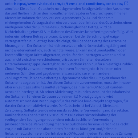
unter
https://www.ovhcloud.com/de/terms-and-conditions/contracts/
abrufbar. Die auf den Gutschein zurückgehenden Beträge stellen eine Ausnahme
dar und fließen nicht in den monatlichen Betrag der in Anspruch genommenen
Dienste im Rahmen der Service Level Agreements (SLA) und der damit
einhergehenden Vertragsstrafen ein; verbraucht der Inhaber des Gutscheins einen
niedrigeren oder der Summe des Gutscheins gleichen Betrag, wird bei
Nichteinhaltung eines SLA im Rahmen des Dienstes keine Vertragsstrafe fällig. Wird
indes ein höherer Betrag verbraucht, werden bei der Berechnung etwaiger
Vertragsstrafen nur Beträge berücksichtigt, die über den Betrag des Gutscheins
hinausgehen. Der Gutschein ist nicht ersetzbar, nicht rückerstattungsfähig und
nicht wiederverkäuflich, auch nicht teilweise. Er kann nicht unentgeltlich oder
kostenpflichtig an Dritte abgetreten, verkauft oder übertragen werden und ist
auch nicht zwischen verschiedenen juristischen Einheiten derselben
Unternehmensgruppe übertragbar. Der Gutschein kann nur für ein einziges Public-
Cloud-Projekt verwendet werden, in diesem Rahmen jedoch in einem oder
mehreren Schritten und gegebenenfalls zusätzlich zu einem anderen
Zahlungsmittel, bis der Restbetrag aufgebraucht oder die Gültigkeitsdauer des
Gutscheins abgelaufen ist. Um diesen Gutschein zu verwenden, muss der Inhaber
über ein gültiges Zahlungsmittel verfügen, das in seinem OVHcloud Kunden-
Account hinterlegt ist. Ab seiner Aktivierung im Kunden-Account des Inhabers ist
der Gutschein für einen Zeitraum von einem (1) Monat gültig und wird
automatisch von den Rechnungen für das Public-Cloud-Projekt abgezogen, für
das der Gutschein aktiviert wurde. Der Gutschein ist bei Verlust, Diebstahl,
Zerstörung, Gültigkeitsende oder missbräuchlicher Verwendung nicht ersetzbar.
Darüber hinaus behält sich OVHcloud im Falle einer Nichteinhaltung der
vorliegenden Bedingungen oder einer missbräuchlichen Verwendung
(insbesondere bei Verwendung mehrerer Gutscheine für eine Person) das Recht
vor, die mit Gutscheinen abonnierten Dienste zu kündigen und/oder die
Gutscheine zu stornieren. Der Inhaber ist OVHcloud in jedem Fall die volle Zahlung