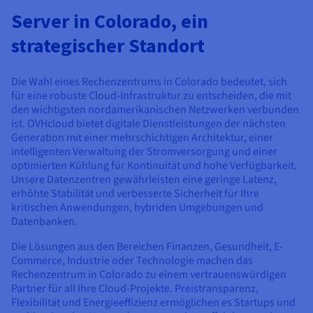
Dokumentation
Dokumentation
Preise
Server in Colorado, ein
Dokumentation
Roadmap und Changelog
Roadmap und Changelog
Monitoring
Verfügbarkeit nach Regionen
Roadmap und Changelog
strategischer Standort
Dokumentation
Roadmap und Changelog
Roadmap und Changelog
Die Wahl eines Rechenzentrums in Colorado bedeutet, sich
für eine robuste Cloud-Infrastruktur zu entscheiden, die mit
den wichtigsten nordamerikanischen Netzwerken verbunden
ist. OVHcloud bietet digitale Dienstleistungen der nächsten
Generation mit einer mehrschichtigen Architektur, einer
intelligenten Verwaltung der Stromversorgung und einer
optimierten Kühlung für Kontinuität und hohe Verfügbarkeit.
Unsere Datenzentren gewährleisten eine geringe Latenz,
erhöhte Stabilität und verbesserte Sicherheit für Ihre
kritischen Anwendungen, hybriden Umgebungen und
Datenbanken.
Die Lösungen aus den Bereichen Finanzen, Gesundheit, E-
Commerce, Industrie oder Technologie machen das
Rechenzentrum in Colorado zu einem vertrauenswürdigen
Partner für all Ihre Cloud-Projekte. Preistransparenz,
Flexibilität und Energieeffizienz ermöglichen es Startups und