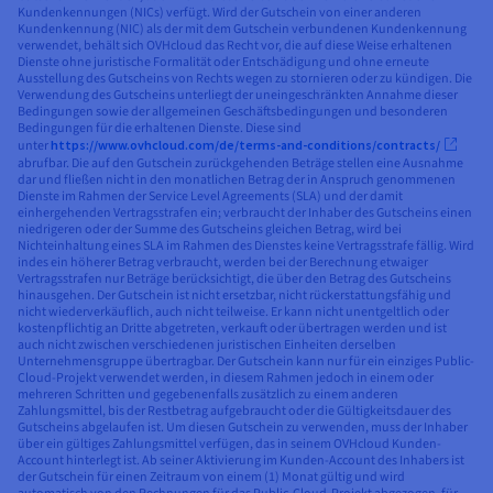
Kundenkennungen (NICs) verfügt. Wird der Gutschein von einer anderen
Kundenkennung (NIC) als der mit dem Gutschein verbundenen Kundenkennung
verwendet, behält sich OVHcloud das Recht vor, die auf diese Weise erhaltenen
Dienste ohne juristische Formalität oder Entschädigung und ohne erneute
Ausstellung des Gutscheins von Rechts wegen zu stornieren oder zu kündigen. Die
Verwendung des Gutscheins unterliegt der uneingeschränkten Annahme dieser
Bedingungen sowie der allgemeinen Geschäftsbedingungen und besonderen
Bedingungen für die erhaltenen Dienste. Diese sind
unter
https://www.ovhcloud.com/de/terms-and-conditions/contracts/
abrufbar. Die auf den Gutschein zurückgehenden Beträge stellen eine Ausnahme
dar und fließen nicht in den monatlichen Betrag der in Anspruch genommenen
Dienste im Rahmen der Service Level Agreements (SLA) und der damit
einhergehenden Vertragsstrafen ein; verbraucht der Inhaber des Gutscheins einen
niedrigeren oder der Summe des Gutscheins gleichen Betrag, wird bei
Nichteinhaltung eines SLA im Rahmen des Dienstes keine Vertragsstrafe fällig. Wird
indes ein höherer Betrag verbraucht, werden bei der Berechnung etwaiger
Vertragsstrafen nur Beträge berücksichtigt, die über den Betrag des Gutscheins
hinausgehen. Der Gutschein ist nicht ersetzbar, nicht rückerstattungsfähig und
nicht wiederverkäuflich, auch nicht teilweise. Er kann nicht unentgeltlich oder
kostenpflichtig an Dritte abgetreten, verkauft oder übertragen werden und ist
auch nicht zwischen verschiedenen juristischen Einheiten derselben
Unternehmensgruppe übertragbar. Der Gutschein kann nur für ein einziges Public-
Cloud-Projekt verwendet werden, in diesem Rahmen jedoch in einem oder
mehreren Schritten und gegebenenfalls zusätzlich zu einem anderen
Zahlungsmittel, bis der Restbetrag aufgebraucht oder die Gültigkeitsdauer des
Gutscheins abgelaufen ist. Um diesen Gutschein zu verwenden, muss der Inhaber
über ein gültiges Zahlungsmittel verfügen, das in seinem OVHcloud Kunden-
Account hinterlegt ist. Ab seiner Aktivierung im Kunden-Account des Inhabers ist
der Gutschein für einen Zeitraum von einem (1) Monat gültig und wird