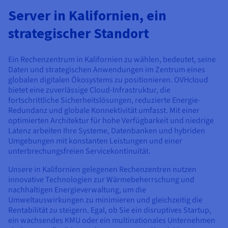
Dokumentation
Dokumentation
Preise
Server in Kalifornien, ein
Dokumentation
Roadmap und Changelog
Roadmap und Changelog
Monitoring
Verfügbarkeit nach Regionen
Roadmap und Changelog
strategischer Standort
Dokumentation
Roadmap und Changelog
Roadmap und Changelog
Ein Rechenzentrum in Kalifornien zu wählen, bedeutet, seine
Daten und strategischen Anwendungen im Zentrum eines
globalen digitalen Ökosystems zu positionieren. OVHcloud
bietet eine zuverlässige Cloud-Infrastruktur, die
fortschrittliche Sicherheitslösungen, reduzierte Energie-
Redundanz und globale Konnektivität umfasst. Mit einer
optimierten Architektur für hohe Verfügbarkeit und niedrige
Latenz arbeiten Ihre Systeme, Datenbanken und hybriden
Umgebungen mit konstanten Leistungen und einer
unterbrechungsfreien Servicekontinuität.
Unsere in Kalifornien gelegenen Rechenzentren nutzen
innovative Technologien zur Wärmebeherrschung und
nachhaltigen Energieverwaltung, um die
Umweltauswirkungen zu minimieren und gleichzeitig die
Rentabilität zu steigern. Egal, ob Sie ein disruptives Startup,
ein wachsendes KMU oder ein multinationales Unternehmen