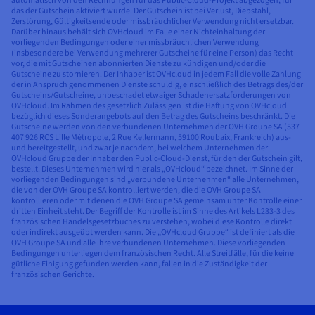
automatisch von den Rechnungen für das Public-Cloud-Projekt abgezogen, für
das der Gutschein aktiviert wurde. Der Gutschein ist bei Verlust, Diebstahl,
Zerstörung, Gültigkeitsende oder missbräuchlicher Verwendung nicht ersetzbar.
Darüber hinaus behält sich OVHcloud im Falle einer Nichteinhaltung der
vorliegenden Bedingungen oder einer missbräuchlichen Verwendung
(insbesondere bei Verwendung mehrerer Gutscheine für eine Person) das Recht
vor, die mit Gutscheinen abonnierten Dienste zu kündigen und/oder die
Gutscheine zu stornieren. Der Inhaber ist OVHcloud in jedem Fall die volle Zahlung
der in Anspruch genommenen Dienste schuldig, einschließlich des Betrags des/der
Gutscheins/Gutscheine, unbeschadet etwaiger Schadenersatzforderungen von
OVHcloud. Im Rahmen des gesetzlich Zulässigen ist die Haftung von OVHcloud
bezüglich dieses Sonderangebots auf den Betrag des Gutscheins beschränkt. Die
Gutscheine werden von den verbundenen Unternehmen der OVH Groupe SA (537
407 926 RCS Lille Métropole, 2 Rue Kellermann, 59100 Roubaix, Frankreich) aus-
und bereitgestellt, und zwar je nachdem, bei welchem Unternehmen der
OVHcloud Gruppe der Inhaber den Public-Cloud-Dienst, für den der Gutschein gilt,
bestellt. Dieses Unternehmen wird hier als „OVHcloud“ bezeichnet. Im Sinne der
vorliegenden Bedingungen sind „verbundene Unternehmen“ alle Unternehmen,
die von der OVH Groupe SA kontrolliert werden, die die OVH Groupe SA
kontrollieren oder mit denen die OVH Groupe SA gemeinsam unter Kontrolle einer
dritten Einheit steht. Der Begriff der Kontrolle ist im Sinne des Artikels L233-3 des
französischen Handelsgesetzbuches zu verstehen, wobei diese Kontrolle direkt
oder indirekt ausgeübt werden kann. Die „OVHcloud Gruppe“ ist definiert als die
OVH Groupe SA und alle ihre verbundenen Unternehmen. Diese vorliegenden
Bedingungen unterliegen dem französischen Recht. Alle Streitfälle, für die keine
gütliche Einigung gefunden werden kann, fallen in die Zuständigkeit der
französischen Gerichte.