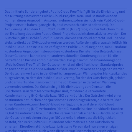
Das limitierte Sonderangebot „Public Cloud Free Trial“ gilt für die Einrichtung und
die Nutzung eines ersten Public-Cloud-Projekts. Neu- und Bestandskunden
können dieses Angebot in Anspruch nehmen, sofern sie noch kein Public-Cloud-
Projekt erstellt haben (ganz gleich, ob dieses noch aktiv ist oder nicht). Die
Aktivierung ist ab dem 1. Juli 2022 um 00:00 (MESZ) möglich. Der Gutschein muss
bei Erstellung des ersten Public-Cloud-Projekts des Inhabers aktiviert werden. Der
Gutschein gilt ausschließlich für Dienste, die von OVHcloud erbracht und über die
Website direkt bei OVHcloud erworben werden. Außerdem gilt er ausschließlich für
Public-Cloud-Dienste in allen verfügbaren Public-Cloud-Regionen, mit Ausnahme
kostenloser Angebote (insbesondere kostenloser Dienste in der Betatestphase).
Dieser Gutschein kann nicht mit anderen aktuellen Sonderangeboten für die
betreffenden Dienste kombiniert werden. Das gilt auch für das Sonderangebot
„Public Cloud Free Trial“. Der Gutschein wird auf die öffentlichen Standardpreise
angewendet, wie sie ohne Rabatte auf der OVHcloud Website angegeben werden.
Der Gutscheinwert wird in der öffentlich angezeigten Währung des Marktes/Landes
ausgewiesen, zu dem der Public-Cloud-Vertrag, für den der Gutschein gilt, gehört,
und darf nur für die Inanspruchnahme von Diensten in derselben Währung
verwendet werden. Der Gutschein gilt für die Nutzung von Diensten, die
üblicherweise in dem Markt verfügbar sind, mit dem die verwendete
Kundenkennung (NIC-Handle bzw. NIC) verknüpft ist. Der Gutschein wird einer
bestimmten natürlichen oder juristischen Person zugewiesen, die bereits über
einen Kunden-Account bei OVHcloud verfügt, und ist mit deren OVHcloud
Kundenkennung (NIC) verbunden (der NIC-Handle ist eine individuelle Kunden-
ID; hat die natürliche bzw. juristische Person mehr als einen NIC-Handle, so wird
der Gutschein mit einem einzigen NIC verknüpft, ohne dass die Möglichkeit
besteht, den verknüpften NIC zu ändern oder mehr als einen Gutschein zu
erhalten). Dieselbe natürliche bzw. juristische Person darf nur einen einzigen
Gutschein verwenden, auch wenn diese Person über mehrere verschiedene