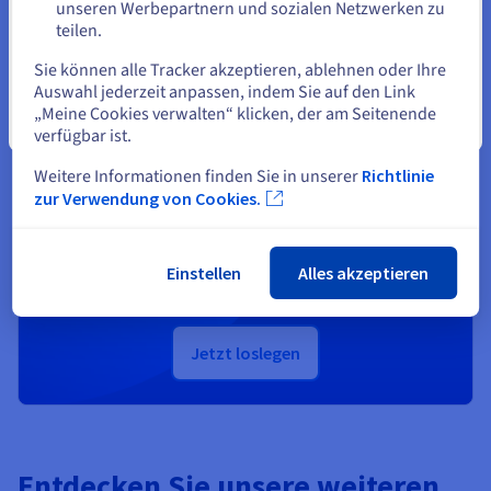
unseren Werbepartnern und sozialen Netzwerken zu
teilen.
Eine andere Website wählen
Sie können alle Tracker akzeptieren, ablehnen oder Ihre
Auswahl jederzeit anpassen, indem Sie auf den Link
„Meine Cookies verwalten“ klicken, der am Seitenende
Sie sind bereit?
Schließen
verfügbar ist.
Weitere Informationen finden Sie in unserer
Richtlinie
Account erstellen und im
zur Verwendung von Cookies.
Handumdrehen Dienste starten
Einstellen
Alles akzeptieren
Wir bieten Ihnen
200 €
Gratis-Guthaben für Ihr erstes
Public-Cloud-Projekt.
Jetzt loslegen
Entdecken Sie unsere weiteren