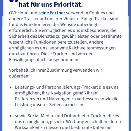
hat für uns Priorität.
OVHcloud und
seine Partner
verwenden Cookies und
Data Platform entdecken
andere Tracker auf unserer Website. Einige Tracker sind
für das Funktionieren der Website unbedingt
erforderlich. Sie ermöglichen es uns insbesondere, die
Quantencomputing
Sicherheit des Dienstes zu gewährleisten oder bestimmte
Sie scheinen sich in Vereinigte
wesentliche Funktionen bereitzustellen. Andere
Erkunden Sie das Quantencomputing mit einer
Staaten zu befinden.
ermöglichen es uns, anonyme Reichweitenmessungen
vereinheitlichen Plattform zum mühelosen Simulieren,
durchzuführen. Diese Tracker sind von der
Testen und Ausführen Ihrer Algorithmen auf Emulatoren
Wenn Sie aus Vereinigte Staaten bestellen möchten, müssen Sie
Einwilligungspflicht ausgenommen.
und QPUs.
sich auf der entsprechenden Website umsehen und dort einen
Account erstellen.
Vorbehaltlich Ihrer Zustimmung verwenden wir
Quantum as a Service entdecken
außerdem:
Gehe zur [Website] Webseite
Leistungs- und Personalisierungs-Tracker: die es uns
us.ovhcloud.com/
Englisch
USD - $
ermöglichen, Ihre Navigation gemäß Ihren
Identität, Sicherheit und Betrieb
Präferenzen und Nutzungen zu verbessern sowie die
Ihre Cloud-Dienste bei OVHcloud absichern, verwalten
oder
Leistung unserer Seiten zu messen;
und überwachen
sowie Social-Media- und Drittanbieter-Tracker: die es
Auf der aktuellen Website bleiben
uns ermöglichen, gezielte Werbung zu schalten, deren
Lösungen für Identität, Sicherheit und Betrieb
Wirksamkeit zu messen und bestimmte Daten mit
entdecken