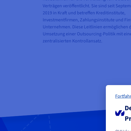
Verträgen veröffentlicht. Sie sind seit Septe
2019 in Kraft und betreffen Kreditinstitute,
Investmentfirmen, Zahlungsinstitute und Fin
Unternehmen. Diese Leitlinien ermöglichen d
Umsetzung einer Outsourcing-Politik mit ei
zentralisierten Kontrollansatz.
Fortfah
De
Pr