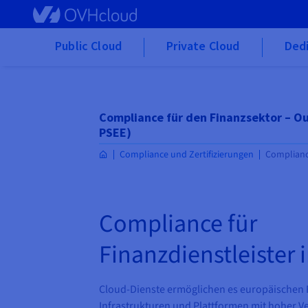
Skip to main content
Public Cloud
Private Cloud
Ded
Compliance für den Finanzsektor – Out
PSEE)
Compliance und Zertifizierungen
Compliance
Compliance für
Finanzdienstleister 
Cloud-Dienste ermöglichen es europäischen F
Infrastrukturen und Plattformen mit hoher Ver