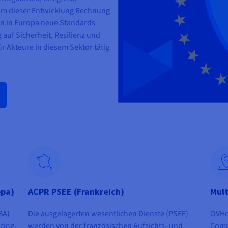
. Um dieser Entwicklung Rechnung
en in Europa neue Standards
 auf Sicherheit, Resilienz und
für Akteure in diesem Sektor tätig
opa)
ACPR PSEE (Frankreich)
Mult
BA)
Die ausgelagerten wesentlichen Dienste (PSEE)
OVHcl
cing-
werden von der französischen Aufsichts- und
Compl