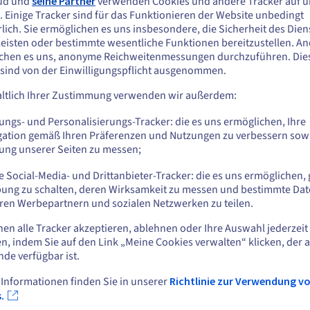
ud und
seine Partner
verwenden Cookies und andere Tracker auf u
ie benötigen Hilfe oder weite
ie scheinen sich in Vereinigte Staaten zu
. Einige Tracker sind für das Funktionieren der Website unbedingt
efinden.
lich. Sie ermöglichen es uns insbesondere, die Sicherheit des Dien
Informationen?
eisten oder bestimmte wesentliche Funktionen bereitzustellen. A
n Sie aus Vereinigte Staaten bestellen möchten, müssen Sie sich auf der
chen es uns, anonyme Reichweitenmessungen durchzuführen. Die
sprechenden Website umsehen und dort einen Account erstellen.
 sind von der Einwilligungspflicht ausgenommen.
OVHcloud ruft Sie kostenlos zurück.
ltlich Ihrer Zustimmung verwenden wir außerdem:
Gehe zur [Website] Webseite
us.ovhcloud.com/
Englisch
USD - $
ungs- und Personalisierungs-Tracker: die es uns ermöglichen, Ihre
Kontaktieren Sie uns
gation gemäß Ihren Präferenzen und Nutzungen zu verbessern sowi
tung unserer Seiten zu messen;
oder
 Social-Media- und Drittanbieter-Tracker: die es uns ermöglichen, 
Auf der aktuellen Website bleiben
ung zu schalten, deren Wirksamkeit zu messen und bestimmte Dat
ren Werbepartnern und sozialen Netzwerken zu teilen.
nen alle Tracker akzeptieren, ablehnen oder Ihre Auswahl jederzeit
Eine andere Website wählen
n, indem Sie auf den Link „Meine Cookies verwalten“ klicken, der 
nde verfügbar ist.
 Informationen finden Sie in unserer
Richtlinie zur Verwendung v
Schlie
.
Voraussetzungen für F