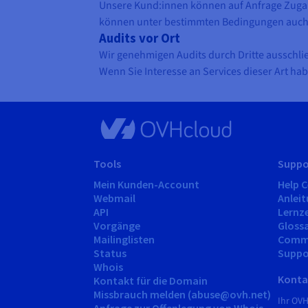
Unsere Kund:innen können auf Anfrage Zugang
können unter bestimmten Bedingungen auch 
Audits vor Ort
Wir genehmigen Audits durch Dritte ausschlie
Wenn Sie Interesse an Services dieser Art hab
Tools
Suppo
Mein Kunden-Account
Help 
Webmail
Anlei
API
Lernz
Vorgänge
Gloss
Mailinglisten
Comm
Status
Suppo
Whois
Kontak
Kontakt für die Domain
Missbrauch melden (abuse@ovh.net)
Ihr OV
Anfrage zur Offenlegung von Whois-