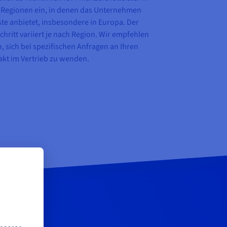
n Regionen ein, in denen das Unternehmen
te anbietet, insbesondere in Europa. Der
chritt variiert je nach Region. Wir empfehlen
, sich bei spezifischen Anfragen an Ihren
kt im Vertrieb zu wenden.