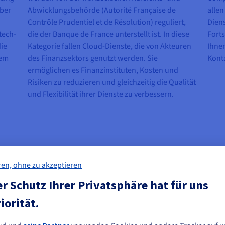
mber
Abwicklungsbehörde (Autorité Française de
alle
Contrôle Prudentiel et de Résolution) reguliert,
Diens
tech-
die der Banque de France unterstellt ist. In diese
Forts
ie
Kategorie fallen Cloud-Dienste, die von Akteuren
Ihnen
nem
des Finanzsektors genutzt werden. Sie
Konta
ermöglichen es Finanzinstituten, Kosten und
Risiken zu reduzieren und gleichzeitig die Qualität
und Flexibilität ihrer Dienste zu verbessern.
ren, ohne zu akzeptieren
r Schutz Ihrer Privatsphäre hat für uns
iorität.