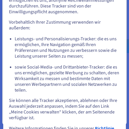
ermöglichen es uns, anonyme Reichweitenmessungen
durchzuführen. Diese Tracker sind von der
das vRack, angebunden. Damit können Sie Ihren eigenen
Wenn Sie aus Vereinigte Staaten bestellen möchten, müssen Sie
Einwilligungspflicht ausgenommen.
sich auf der entsprechenden Website umsehen und dort einen
Cluster erstellen oder Ihren Server in Ihre bestehende
Account erstellen.
Infrastruktur integrieren. All das erfolgt vollständig vom
Vorbehaltlich Ihrer Zustimmung verwenden wir
Internet isoliert und ohne zusätzliche Kosten.
außerdem:
Gehe zur [Website] Webseite
Leistungs- und Personalisierungs-Tracker: die es uns
us.ovhcloud.com/
bare-metal
Englisch
USD -
Mehr erfahren
$
ermöglichen, Ihre Navigation gemäß Ihren
Präferenzen und Nutzungen zu verbessern sowie die
Doppelte Stromversorgung (2x PSU)
Leistung unserer Seiten zu messen;
oder
sowie Social-Media- und Drittanbieter-Tracker: die es
Die Stromversorgung ist eine der wichtigsten Komponenten,
uns ermöglichen, gezielte Werbung zu schalten, deren
Auf der aktuellen Website bleiben
um die Verfügbarkeit einer Infrastruktur sicherzustellen. Je
Wirksamkeit zu messen und bestimmte Daten mit
nachdem, wie kritisch Ihr Projekt ist, ist eine doppelte
unseren Werbepartnern und sozialen Netzwerken zu
Stromversorgung Voraussetzung für die Vermeidung von
teilen.
Eine andere Website wählen
Ausfallzeiten. Diese können sich als äußerst kostspielig
Sie können alle Tracker akzeptieren, ablehnen oder Ihre
erweisen, sowohl in Bezug auf Ihr Business als auch auf das
Auswahl jederzeit anpassen, indem Sie auf den Link
Markenimage.
„Meine Cookies verwalten“ klicken, der am Seitenende
verfügbar ist.
Schließen
Weitere Informationen finden Sie in unserer
Richtlinie