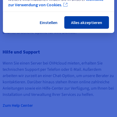
Hot-Swap-Festplatten
zur Verwendung von Cookies.
Der Austausch im laufenden Betrieb, die sogenannte Hot-Swap-
Funktion, ermöglicht den Austausch oder das Hinzufügen von
Einstellen
Alles akzeptieren
Festplatten ohne Dienstunterbrechung. Das garantiert eine
ununterbrochene Uptime für Ihre Dienste.
Hilfe und Support
Wenn Sie einen Server bei OVHcloud mieten, erhalten Sie
technischen Support per Telefon oder E-Mail. Außerdem
arbeiten wir zurzeit an einer Chat-Option, um unsere Berater zu
kontaktieren. Darüber hinaus stehen Ihnen online zahlreiche
Anleitungen sowie ein Hilfe-Center zur Verfügung, um Ihnen bei
Installation und Verwaltung Ihrer Services zu helfen.
Zum Help Center