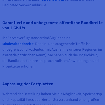
Dokumentation
Dokumentation
Preise
Dedicated Servern inklusive.
Dokumentation
Roadmap und Changelog
Roadmap und Changelog
Monitoring
Verfügbarkeit nach Regionen
Roadmap und Changelog
Dokumentation
Roadmap und Changelog
Garantierte und unbegrenzte öffentliche Bandbreite
Roadmap und Changelog
von 1 Gbit/s
Ihr Server verfügt standardmäßig über eine
Mindestbandbreite
. Der ein- und ausgehende Traffic ist
unbegrenzt und kostenlos (mit Ausnahme unserer Regionen im
asiatisch-pazifischen Raum). Sie haben auch die Möglichkeit,
die Bandbreite für Ihre anspruchsvollsten Anwendungen und
Projekte zu erhöhen.
Anpassung der Festplatten
Während der Bestellung haben Sie die Möglichkeit, Speichertyp
und -kapazität Ihres dedizierten Servers anhand einer großen