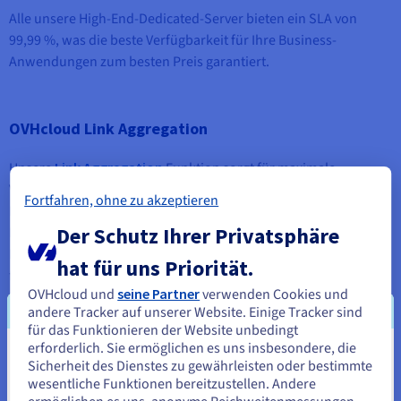
Alle unsere High-End-Dedicated-Server bieten ein SLA von
99,99 %, was die beste Verfügbarkeit für Ihre Business-
Anwendungen zum besten Preis garantiert.
OVHcloud Link Aggregation
Unsere
Link Aggregation
Funktion sorgt für maximale
Verfügbarkeit Ihrer Dedicated Server. Aktivieren Sie diese im
Fortfahren, ohne zu akzeptieren
Kundencenter, um (öffentliche und private)
Der Schutz Ihrer Privatsphäre
Netzwerkverbindungen zu gruppieren. So sichern Sie die
Kontinuität Ihrer Dienste sowie eine hohe Netzwerkbandbreite
hat für uns Priorität.
für Ihre kritischsten Anwendungen und verteilten Systeme.
OVHcloud und
seine Partner
verwenden Cookies und
andere Tracker auf unserer Website. Einige Tracker sind
für das Funktionieren der Website unbedingt
Privates vRack Netzwerk – 10 Gbit/s – garantiert
erforderlich. Sie ermöglichen es uns insbesondere, die
Sie scheinen sich in Vereinigte
und unbegrenzt
Sicherheit des Dienstes zu gewährleisten oder bestimmte
wesentliche Funktionen bereitzustellen. Andere
Staaten zu befinden.
Ihr High-End-Server ist an unser privates physisches Netzwerk,