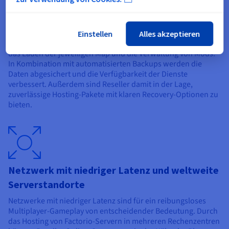
Schnelle Storage, Backups und Datenschutz
Einstellen
Alles akzeptieren
Schneller Storage verbessert das Sicherungsmanagement,
das Laden der jeweiligen Map und die Verwaltung von Mods.
In Kombination mit automatisierten Backups werden die
Daten abgesichert und die Verfügbarkeit der Dienste
verbessert. Außerdem sind Reseller damit in der Lage,
zuverlässige Hosting-Pakete mit klaren Recovery-Optionen zu
bieten.
Netzwerk mit niedriger Latenz und weltweite
Serverstandorte
Netzwerke mit niedriger Latenz sind für ein reibungsloses
Multiplayer-Gameplay von entscheidender Bedeutung. Durch
das Hosting von Factorio-Servern in mehreren Rechenzentren