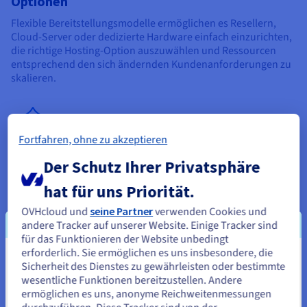
Optionen
Flexible Bereitstellungsmodelle ermöglichen es Resellern,
Cloud-Server oder dedizierte Hardware einfach einzurichten,
die richtige Hosting-Option auszuwählen und Ressourcen
entsprechend den sich ändernden Kundenanforderungen zu
skalieren.
Fortfahren, ohne zu akzeptieren
Der Schutz Ihrer Privatsphäre
Integrierte Sicherheit und Game DDoS-Schutz
Die integrierte Sicherheit, einschließlich Game DDoS-Schutz,
hat für uns Priorität.
schützt Gameserver vor Angriffen und gewährleistet eine
OVHcloud und
seine Partner
verwenden Cookies und
kontinuierliche Serververfügbarkeit für lang andauernde
andere Tracker auf unserer Website. Einige Tracker sind
Multiplayer-Sessions.
für das Funktionieren der Website unbedingt
erforderlich. Sie ermöglichen es uns insbesondere, die
Sie scheinen sich in Vereinigte
Sicherheit des Dienstes zu gewährleisten oder bestimmte
wesentliche Funktionen bereitzustellen. Andere
Staaten zu befinden.
ermöglichen es uns, anonyme Reichweitenmessungen
Factorio-Server-Hosting: