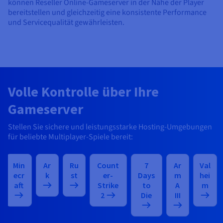
können Reseller Online-Gameserver in der Nähe der Player
bereitstellen und gleichzeitig eine konsistente Performance
und Servicequalität gewährleisten.
Volle Kontrolle über Ihre
Gameserver
Stellen Sie sichere und leistungsstarke Hosting-Umgebungen
für beliebte Multiplayer-Spiele bereit:
Min
Ar
Ru
Count
7
Ar
Val
ecr
k
st
er-
Days
m
hei
aft
Strike
to
A
m
2
Die
III