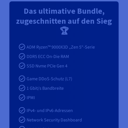
Das ultimative Bundle,
zugeschnitten auf den Sieg
🏆
ADM Ryzen™ 9000X3D „Zen 5“-Serie
DDR5 ECC On-Die RAM
SSD Nvme PCIe Gen 4
Game DDoS-Schutz (L7)
1
Gbit/s Bandbreite
IPMI
IPv4- und IPv6-Adressen
Network Security Dashboard