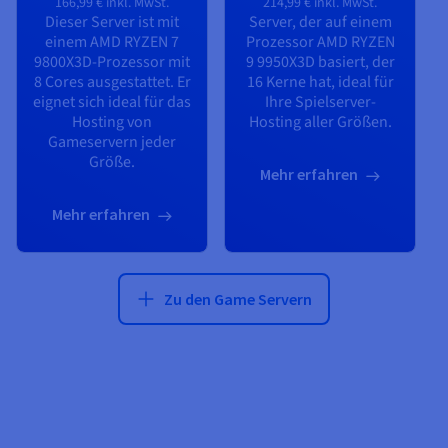
166,99 €
inkl. MwSt.
214,99 €
inkl. MwSt.
Dieser Server ist mit
Server, der auf einem
einem
AMD RYZEN 7
Prozessor
AMD RYZEN
9800X3D
-Prozessor mit
9 9950X3D
basiert, der
8
Cores ausgestattet. Er
16
Kerne hat, ideal für
eignet sich ideal für das
Ihre Spielserver-
Hosting von
Hosting aller Größen.
Gameservern jeder
Größe.
Mehr erfahren
Mehr erfahren
Zu den Game Servern