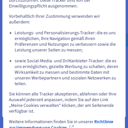
durchzuführen. Diese Tracker sind von der
Wenn Sie aus Vereinigte Staaten bestellen möchten, müssen Sie
Einwilligungspflicht ausgenommen.
Technische Grundlagen
sich auf der entsprechenden Website umsehen und dort einen
Account erstellen.
Vorbehaltlich Ihrer Zustimmung verwenden wir
außerdem:
Gehe zur [Website] Webseite
Leistungs- und Personalisierungs-Tracker: die es uns
us.ovhcloud.com/
bare-metal
Englisch
USD -
$
ermöglichen, Ihre Navigation gemäß Ihren
Präferenzen und Nutzungen zu verbessern sowie die
CPU-zentrierte Architektur für große Fabriken
Leistung unserer Seiten zu messen;
oder
Factorio-Server sind eher auf eine starke Single-Core-CPU-
sowie Social-Media- und Drittanbieter-Tracker: die es
Leistung als auf GPU-Beschleunigung angewiesen. Die
uns ermöglichen, gezielte Werbung zu schalten, deren
Auswahl der geeigneten Dedicated-Server-Hardware ist für
Auf der aktuellen Website bleiben
Wirksamkeit zu messen und bestimmte Daten mit
Leistung und Stabilität entscheidend. Reseller können
unseren Werbepartnern und sozialen Netzwerken zu
Serverkonfigurationen an unterschiedliche Gameplay-Profile
teilen.
anpassen, von gemeinschaftlichen Servern bis hin zu
Eine andere Website wählen
Megabase-Projekten, die je nach Kundenanforderungen
Sie können alle Tracker akzeptieren, ablehnen oder Ihre
unter Linux oder
Windows Server
laufen.
Auswahl jederzeit anpassen, indem Sie auf den Link
„Meine Cookies verwalten“ klicken, der am Seitenende
verfügbar ist.
Schließen
Weitere Informationen finden Sie in unserer
Richtlinie
zur Verwendung von Cookies.