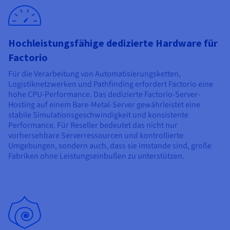
Dokumentation
Dokumentation
Preise
Dokumentation
Roadmap und Changelog
Roadmap und Changelog
Monitoring
Verfügbarkeit nach Regionen
Roadmap und Changelog
Dokumentation
Hochleistungsfähige dedizierte Hardware für
Roadmap und Changelog
Roadmap und Changelog
Factorio
Für die Verarbeitung von Automatisierungsketten,
Logistiknetzwerken und Pathfinding erfordert Factorio eine
hohe CPU-Performance. Das dedizierte Factorio-Server-
Hosting auf einem Bare-Metal-Server gewährleistet eine
stabile Simulationsgeschwindigkeit und konsistente
Performance. Für Reseller bedeutet das nicht nur
vorhersehbare Serverressourcen und kontrollierte
Umgebungen, sondern auch, dass sie imstande sind, große
Fabriken ohne Leistungseinbußen zu unterstützen.