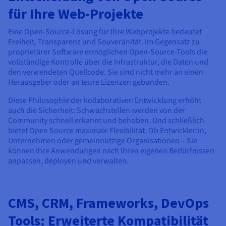
Dokumentation
Dokumentation
Preise
für Ihre Web-Projekte
Dokumentation
Roadmap und Changelog
Roadmap und Changelog
Monitoring
Verfügbarkeit nach Regionen
Roadmap und Changelog
Eine Open-Source-Lösung für Ihre Webprojekte bedeutet
Dokumentation
Freiheit, Transparenz und Souveränität. Im Gegensatz zu
Roadmap und Changelog
Roadmap und Changelog
proprietärer Software ermöglichen Open-Source-Tools die
vollständige Kontrolle über die Infrastruktur, die Daten und
den verwendeten Quellcode. Sie sind nicht mehr an einen
Herausgeber oder an teure Lizenzen gebunden.
Diese Philosophie der kollaborativen Entwicklung erhöht
auch die Sicherheit: Schwachstellen werden von der
Community schnell erkannt und behoben. Und schließlich
bietet Open Source maximale Flexibilität. Ob Entwickler:in,
Unternehmen oder gemeinnützige Organisationen – Sie
können Ihre Anwendungen nach Ihren eigenen Bedürfnissen
anpassen, deployen und verwalten.
CMS, CRM, Frameworks, DevOps
Tools: Erweiterte Kompatibilität