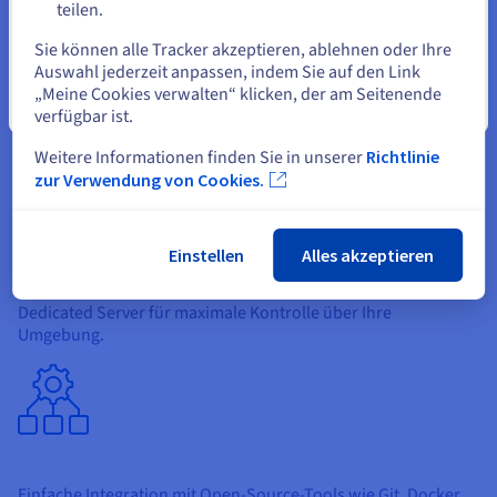
teilen.
Eine andere Website wählen
Sie können alle Tracker akzeptieren, ablehnen oder Ihre
Auswahl jederzeit anpassen, indem Sie auf den Link
„Meine Cookies verwalten“ klicken, der am Seitenende
Schließen
verfügbar ist.
Skalierbare Cloud-Lösungen für Ihre Business-
Anwendungen.
Weitere Informationen finden Sie in unserer
Richtlinie
zur Verwendung von Cookies.
Einstellen
Alles akzeptieren
Dedicated Server für maximale Kontrolle über Ihre
Umgebung.
Einfache Integration mit Open-Source-Tools wie Git, Docker,