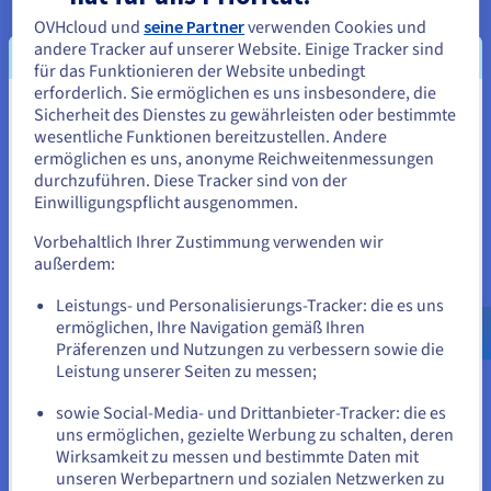
Vergleich
OVHcloud und
seine Partner
verwenden Cookies und
Unsere Angebote sind so konzipiert, dass Sie online bestellen,
andere Tracker auf unserer Website. Einige Tracker sind
innerhalb weniger Minuten deployen und ohne
für das Funktionieren der Website unbedingt
Einschränkungen skalieren können – und das bei
erforderlich. Sie ermöglichen es uns insbesondere, die
gleichzeitiger Gewährleistung von Sicherheit, Leistung und
Sicherheit des Dienstes zu gewährleisten oder bestimmte
Sie scheinen sich in Vereinigte
Support.
wesentliche Funktionen bereitzustellen. Andere
Staaten zu befinden.
ermöglichen es uns, anonyme Reichweitenmessungen
durchzuführen. Diese Tracker sind von der
Wenn Sie aus Vereinigte Staaten bestellen möchten, müssen Sie
Einwilligungspflicht ausgenommen.
sich auf der entsprechenden Website umsehen und dort einen
Unsere Lösungen für Open-
Account erstellen.
Vorbehaltlich Ihrer Zustimmung verwenden wir
Source-Hosting
außerdem:
Gehe zur [Website] Webseite
Mit OVHcloud greifen Sie auf ein umfassendes Angebot an
Leistungs- und Personalisierungs-Tracker: die es uns
us.ovhcloud.com/
Englisch
USD - $
Open-Source-Hosting-Lösungen zu. Vom einfachen Online-
ermöglichen, Ihre Navigation gemäß Ihren
Showcase bis hin zur komplexen Unternehmensinfrastruktur
Präferenzen und Nutzungen zu verbessern sowie die
bieten wir Ihnen:
oder
Leistung unserer Seiten zu messen;
sowie Social-Media- und Drittanbieter-Tracker: die es
Auf der aktuellen Website bleiben
uns ermöglichen, gezielte Werbung zu schalten, deren
CMS-Hostings, die mit WordPress, Joomla!, Drupal usw.
Wirksamkeit zu messen und bestimmte Daten mit
kompatibel sind.
unseren Werbepartnern und sozialen Netzwerken zu