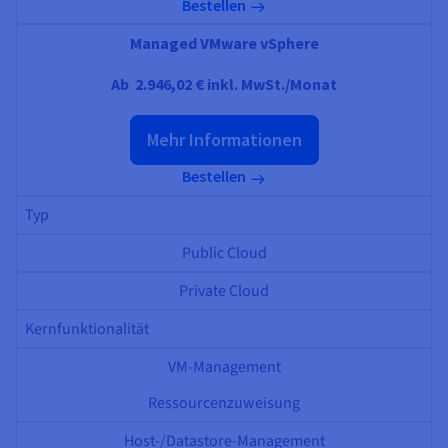
Dokumentation
Dokumentation
Bestellen
Preise
Dokumentation
Roadmap und Changelog
Roadmap und Changelog
Monitoring
Verfügbarkeit nach Regionen
Managed VMware vSphere
Roadmap und Changelog
Dokumentation
Ab
2.946,02 €
inkl. MwSt./Monat
Roadmap und Changelog
Roadmap und Changelog
Mehr Informationen
Bestellen
Typ
Public Cloud
Private Cloud
Kernfunktionalität
VM-Management
Ressourcenzuweisung
Host-/Datastore-Management