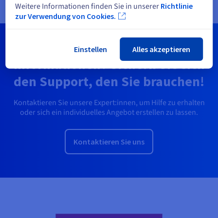
Weitere Informationen finden Sie in unserer
Richtlinie
zur Verwendung von Cookies.
Sie wünschen weitere
Einstellen
Alles akzeptieren
Informationen? Sichern Sie sich
den Support, den Sie brauchen!
Kontaktieren Sie unsere Expert:innen, um Hilfe zu erhalten
oder sich ein individuelles Angebot erstellen zu lassen.
Kontaktieren Sie uns