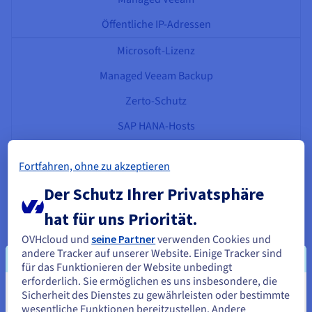
Öffentliche IP-Adressen
Microsoft-Lizenz
Managed Veeam Backup
Zerto-Schutz
SAP HANA-Hosts
Öffentliche IP-Adressen
Fortfahren, ohne zu akzeptieren
SLA
Der Schutz Ihrer Privatsphäre
99,95 %
hat für uns Priorität.
99,95 %
OVHcloud und
seine Partner
verwenden Cookies und
andere Tracker auf unserer Website. Einige Tracker sind
Rechenzentrumsverfügbarkeit
für das Funktionieren der Website unbedingt
erforderlich. Sie ermöglichen es uns insbesondere, die
Frankreich, Deutschland, England, Polen, Kanada
Sicherheit des Dienstes zu gewährleisten oder bestimmte
Sie scheinen sich in Vereinigte
wesentliche Funktionen bereitzustellen. Andere
Frankreich, Deutschland, England, Kanada