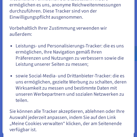
Staaten zu befinden.
ermöglichen es uns, anonyme Reichweitenmessungen
durchzuführen. Diese Tracker sind von der
Compliance
Wenn Sie aus Vereinigte Staaten bestellen möchten, müssen Sie
Einwilligungspflicht ausgenommen.
sich auf der entsprechenden Website umsehen und dort einen
–
Account erstellen.
Vorbehaltlich Ihrer Zustimmung verwenden wir
außerdem:
ISO 27001, ISO 27017, ISO 27018, ISO 27701 und SOC I und
II Typ 2
Gehe zur [Website] Webseite
Leistungs- und Personalisierungs-Tracker: die es uns
us.ovhcloud.com/
solutions
Englisch
USD - $
ermöglichen, Ihre Navigation gemäß Ihren
Zertifizierung nach Sektor
Präferenzen und Nutzungen zu verbessern sowie die
oder
Leistung unserer Seiten zu messen;
PCI-DSS, HDS, HIPAA, SecNumCloud
sowie Social-Media- und Drittanbieter-Tracker: die es
Auf der aktuellen Website bleiben
uns ermöglichen, gezielte Werbung zu schalten, deren
Wirksamkeit zu messen und bestimmte Daten mit
unseren Werbepartnern und sozialen Netzwerken zu
teilen.
Eine andere Website wählen
Weitere technische Daten
Sie können alle Tracker akzeptieren, ablehnen oder Ihre
Auswahl jederzeit anpassen, indem Sie auf den Link
„Meine Cookies verwalten“ klicken, der am Seitenende
Weitere technische Daten
Schließen
verfügbar ist.