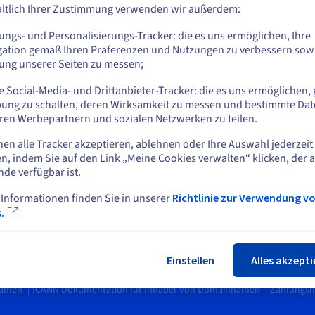
tungen
Blog
ltlich Ihrer Zustimmung verwenden wir außerdem:
Gehe zur [Website] Webseite
entrum
us.ovhcloud.com/
network
Englisch
USD - $
Soziale Netzwerke
ar
ungs- und Personalisierungs-Tracker: die es uns ermöglichen, Ihre
unity
gation gemäß Ihren Präferenzen und Nutzungen zu verbessern sowi
rt-Level
tung unserer Seiten zu messen;
oder
tieren Sie uns
 Social-Media- und Drittanbieter-Tracker: die es uns ermöglichen, 
Auf der aktuellen Website bleiben
ung zu schalten, deren Wirksamkeit zu messen und bestimmte Dat
Hcloud Support
ren Werbepartnern und sozialen Netzwerken zu teilen.
 8:00 - 18:00 Uhr
1 906730
nen alle Tracker akzeptieren, ablehnen oder Ihre Auswahl jederzeit
Eine andere Website wählen
n, indem Sie auf den Link „Meine Cookies verwalten“ klicken, der 
etznummer
nde verfügbar ist.
 Informationen finden Sie in unserer
Richtlinie zur Verwendung v
Schlie
.
Einstellen
Alles akzepti
Impressum und Rechtshinweise
Verträge
Datenschutz
Me
6 OVH SAS.
namen
ICANN Dokumentation für Inhaber von Domainnamen
Zahlungs