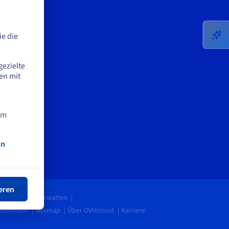
e die
gezielte
en mit
am
on
ßen
eren
ine Cookies verwalten
methoden
Sitemap
Über OVHcloud
Karriere