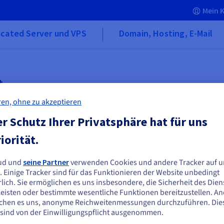
Mein 
icated Server und VPS
Domain, Hosting, E-Mail
t
r
ren, ohne zu akzeptieren
r Schutz Ihrer Privatsphäre hat für uns
Sie es später erneut
iorität.
ud und
seine Partner
verwenden Cookies und andere Tracker auf u
ie scheinen sich in Vereinigte Staaten zu
. Einige Tracker sind für das Funktionieren der Website unbedingt
efinden.
lich. Sie ermöglichen es uns insbesondere, die Sicherheit des Dien
eisten oder bestimmte wesentliche Funktionen bereitzustellen. A
n Sie aus Vereinigte Staaten bestellen möchten, müssen Sie sich auf der
rt
News
chen es uns, anonyme Reichweitenmessungen durchzuführen. Die
sprechenden Website umsehen und dort einen Account erstellen.
 sind von der Einwilligungspflicht ausgenommen.
Center
Pressebereich