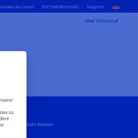
Kunden-Account
Vertriebskontakt
Support
Über OVHcloud
nserer
stes zu
ndere
In Kontakt bleiben
se