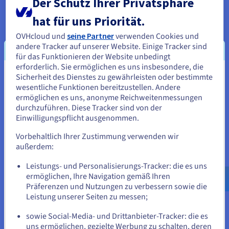
Der Schutz Ihrer Privatsphäre
Datenbanken auf eine Cloud-Plattform migriert oder direkt
dort eingerichtet. Database as a Service bedeutet:
hat für uns Priorität.
Konfiguration, Datensicherung, Skalierbarkeit und Sicherheit
übernimmt der Cloud-Anbieter. Dieses Produktblatt erläutert
OVHcloud und
seine Partner
verwenden Cookies und
die Vorteile unserer DBaaS-Lösung.
andere Tracker auf unserer Website. Einige Tracker sind
für das Funktionieren der Website unbedingt
erforderlich. Sie ermöglichen es uns insbesondere, die
Sicherheit des Dienstes zu gewährleisten oder bestimmte
Sie scheinen sich in Vereinigte
wesentliche Funktionen bereitzustellen. Andere
Herunterladen
Staaten zu befinden.
ermöglichen es uns, anonyme Reichweitenmessungen
durchzuführen. Diese Tracker sind von der
Wenn Sie aus Vereinigte Staaten bestellen möchten, müssen Sie
Einwilligungspflicht ausgenommen.
sich auf der entsprechenden Website umsehen und dort einen
Account erstellen.
Vorbehaltlich Ihrer Zustimmung verwenden wir
außerdem:
Über OVHcloud
Gehe zur [Website] Webseite
Leistungs- und Personalisierungs-Tracker: die es uns
us.ovhcloud.com/
Englisch
USD - $
OVHcloud ist als führender europäischer Cloud-Anbieter
ermöglichen, Ihre Navigation gemäß Ihren
weltweit tätig. Das Unternehmen betreibt 400.000 Server in 33
Präferenzen und Nutzungen zu verbessern sowie die
Rechenzentren auf 4 Kontinenten. Seit 20 Jahren verfolgt die
oder
Leistung unserer Seiten zu messen;
Unternehmensgruppe ein integriertes Modell mit voller
Kontrolle über die Wertschöpfungskette: von der Konzeption
sowie Social-Media- und Drittanbieter-Tracker: die es
Auf der aktuellen Website bleiben
der Server über den Bau und die Verwaltung der
uns ermöglichen, gezielte Werbung zu schalten, deren