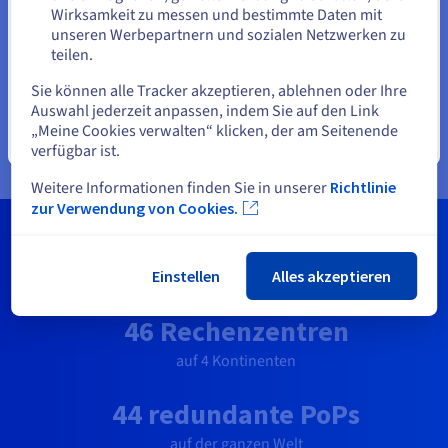
Rechenzentren bis hin zur Orchestrierung des eigenen
Wirksamkeit zu messen und bestimmte Daten mit
Glasfasernetzwerks. Mit diesem einzigartigen Ansatz begleitet
unseren Werbepartnern und sozialen Netzwerken zu
das Unternehmen über 1,6 Millionen Kunden in über 140
teilen.
Eine andere Website wählen
Ländern bei allen ihren Vorhaben. OVHcloud bietet seinen
Sie können alle Tracker akzeptieren, ablehnen oder Ihre
Kunden Lösungen der neuesten Generation an. Sie
Auswahl jederzeit anpassen, indem Sie auf den Link
kombinieren Performance, transparente Preise und völlige
„Meine Cookies verwalten“ klicken, der am Seitenende
Datensouveränität für ungehindertes Wachstum.
Schließen
verfügbar ist.
Weitere Informationen finden Sie in unserer
Richtlinie
zur Verwendung von Cookies.
100 Tbit/s
Einstellen
Alles akzeptieren
Netzwerkkapazität weltweit
46 Rechenzentren
auf 4 Kontinenten
44 redundante PoPs
auf der ganzen Welt