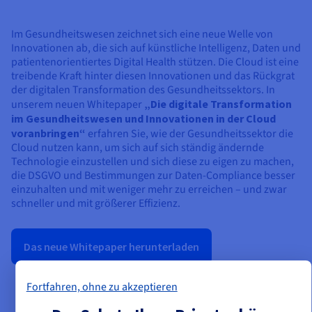
Im Gesundheitswesen zeichnet sich eine neue Welle von
Innovationen ab, die sich auf künstliche Intelligenz, Daten und
patientenorientiertes Digital Health stützen. Die Cloud ist eine
treibende Kraft hinter diesen Innovationen und das Rückgrat
der digitalen Transformation des Gesundheitssektors. In
unserem neuen Whitepaper
„Die digitale Transformation
im Gesundheitswesen und Innovationen in der Cloud
voranbringen“
erfahren Sie, wie der Gesundheitssektor die
Cloud nutzen kann, um sich auf sich ständig ändernde
Technologie einzustellen und sich diese zu eigen zu machen,
die DSGVO und Bestimmungen zur Daten-Compliance besser
einzuhalten und mit weniger mehr zu erreichen – und zwar
schneller und mit größerer Effizienz.
Das neue Whitepaper herunterladen
Fortfahren, ohne zu akzeptieren