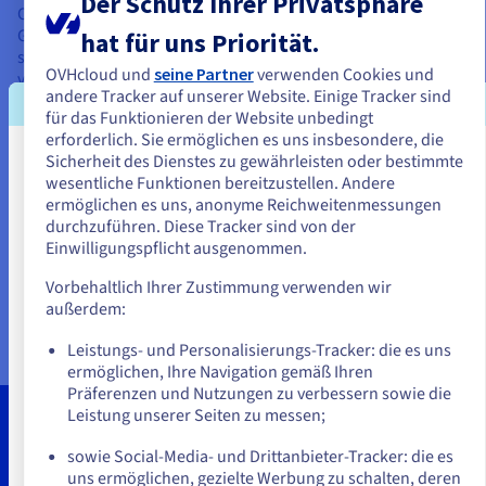
Der Schutz Ihrer Privatsphäre
OVHcloud unterstützt die digitale Transformation des
Gesundheitswesens, um nicht nur die Patientenversorgung,
hat für uns Priorität.
sondern auch die Ergebnisse im Gesundheitsbereich zu
OVHcloud und
seine Partner
verwenden Cookies und
verbessern. Unsere reversiblen Private-, Hybrid- und Multi-
andere Tracker auf unserer Website. Einige Tracker sind
Cloud-Angebote unterstützen den digitalen Fortschritt der
für das Funktionieren der Website unbedingt
Branche – für Anbieter im Gesundheitswesen sowie für IT-
erforderlich. Sie ermöglichen es uns insbesondere, die
Service- und Lösungsanbieter.
Sicherheit des Dienstes zu gewährleisten oder bestimmte
Sie scheinen sich in Vereinigte
wesentliche Funktionen bereitzustellen. Andere
VMware on OVHcloud bietet eine verwaltete und
Staaten zu befinden.
ermöglichen es uns, anonyme Reichweitenmessungen
betriebsbereite Infrastruktur, die mit Technologien für das
durchzuführen. Diese Tracker sind von der
Gesundheitswesen kompatibel ist. Unser PaaS-Angebot
Wenn Sie aus Vereinigte Staaten bestellen möchten, müssen Sie sich
Einwilligungspflicht ausgenommen.
(Platform as a Service) fördert die Entwicklung modernster AI-
auf der entsprechenden Website umsehen und dort einen Account
oder Remote-Gesundheitslösungen. Es unterstützt die
erstellen.
Vorbehaltlich Ihrer Zustimmung verwenden wir
Verwaltung und Analyse riesiger Datenmengen mit niedrigen
außerdem:
Kosten und kostenlosem ausgehendem Traffic.
Gehe zur [Website] Webseite
Leistungs- und Personalisierungs-Tracker: die es uns
us.ovhcloud.com/
Englisch
USD - $
ermöglichen, Ihre Navigation gemäß Ihren
Präferenzen und Nutzungen zu verbessern sowie die
oder
Leistung unserer Seiten zu messen;
sowie Social-Media- und Drittanbieter-Tracker: die es
Auf der aktuellen Website bleiben
uns ermöglichen, gezielte Werbung zu schalten, deren