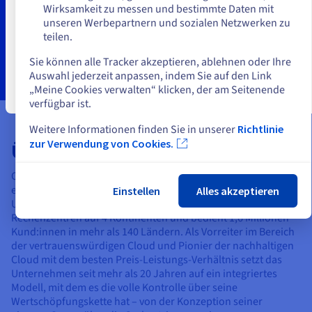
Wirksamkeit zu messen und bestimmte Daten mit
unseren Werbepartnern und sozialen Netzwerken zu
teilen.
Eine andere Website wählen
Sie können alle Tracker akzeptieren, ablehnen oder Ihre
Auswahl jederzeit anpassen, indem Sie auf den Link
„Meine Cookies verwalten“ klicken, der am Seitenende
Schließen
verfügbar ist.
Weitere Informationen finden Sie in unserer
Richtlinie
zur Verwendung von Cookies.
Über OVHcloud
OVHcloud ist ein Global Player im Cloud-Segment und
europäischer Marktführer in diesem Bereich. Das
Einstellen
Alles akzeptieren
Unternehmen betreibt mehr als 450.000 Server in
46
Rechenzentren
auf 4 Kontinenten und bedient 1,6 Millionen
Kund:innen in mehr als 140 Ländern. Als Vorreiter im Bereich
der vertrauenswürdigen Cloud und Pionier der nachhaltigen
Cloud mit dem besten Preis-Leistungs-Verhältnis setzt das
Unternehmen seit mehr als 20 Jahren auf ein integriertes
Modell, mit dem es die volle Kontrolle über seine
Wertschöpfungskette hat – von der Konzeption seiner