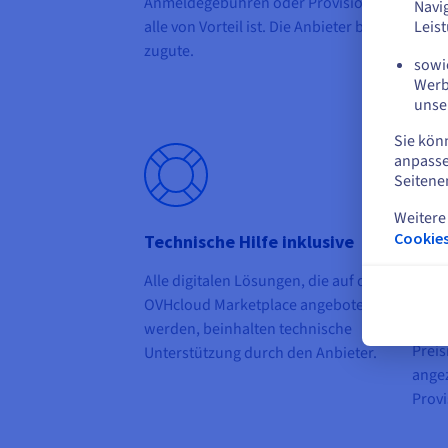
Anmeldegebühren oder Provisionen gibt es nich
Navi
alle von Vorteil ist. Die Anbieter bauen ihre 
Leis
zugute.
sowie
Werb
unse
Sie kön
anpasse
Seitene
Weitere
Cookies
Technische Hilfe inklusive
Sich
tran
Alle digitalen Lösungen, die auf dem
Mit 
OVHcloud Marketplace angeboten
könne
werden, beinhalten technische
Preis
Unterstützung durch den Anbieter.
angez
Provi