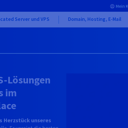
Mein 
icated Server und VPS
Domain, Hosting, E-Mail
aS-Lösungen
s im
lace
s Herzstück unseres