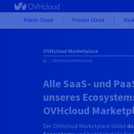
Skip to main content
Public Cloud
Private Cloud
Ded
OVHcloud Marketplace
OVHcloud Marketplace
Alle SaaS- und Pa
unseres Ecosystem
OVHcloud Marketp
Der OVHcloud Marketplace bildet
da
Ecosystems