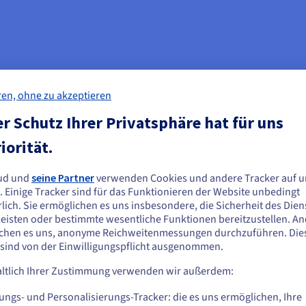
 Ecosystem
ren, ohne zu akzeptieren
r Schutz Ihrer Privatsphäre hat für uns
Zugang zu gebrauchsfertigen Lösungen, die auf einer zuverlässigen
iorität.
rketplace richtet sich an alle und es sind keine technischen Fach
 unseren Partneranbietern deckt sowohl Unternehmens- als auch 
ud und
seine Partner
verwenden Cookies und andere Tracker auf u
ie scheinen sich in Vereinigte Staaten zu
. Einige Tracker sind für das Funktionieren der Website unbedingt
efinden.
lich. Sie ermöglichen es uns insbesondere, die Sicherheit des Dien
ebsite betreiben oder eine Multi-Cloud-Lösung der Enterprise-Kla
eisten oder bestimmte wesentliche Funktionen bereitzustellen. A
n Sie aus Vereinigte Staaten bestellen möchten, müssen Sie sich auf der
Wechsel zur Cloud ist nicht immer klar, wem die Daten gehören, wo d
chen es uns, anonyme Reichweitenmessungen durchzuführen. Die
sprechenden Website umsehen und dort einen Account erstellen.
 sind von der Einwilligungspflicht ausgenommen.
über Ihre Daten und wissen immer, wo sie sich befinden und wie da
ltlich Ihrer Zustimmung verwenden wir außerdem:
Gehe zur [Website] Webseite
loud Marketplace nur eine sehr geringe Transaktionsgebühr, um 
us.ovhcloud.com/
Englisch
USD - $
ungs- und Personalisierungs-Tracker: die es uns ermöglichen, Ihre