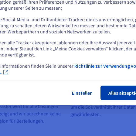
t. Vielleicht fragen Sie sich jetzt, wo der Haken ist. Es gibt kein
gation gemäß Ihren Präferenzen und Nutzungen zu verbessern sowi
Dienste auf der Infrastruktur von OVHcloud auf. Ihr Erfolg ist also a
tung unserer Seiten zu messen;
oder
 Social-Media- und Drittanbieter-Tracker: die es uns ermöglichen, 
Auf der aktuellen Website bleiben
ung zu schalten, deren Wirksamkeit zu messen und bestimmte Dat
ren Werbepartnern und sozialen Netzwerken zu teilen.
nen alle Tracker akzeptieren, ablehnen oder Ihre Auswahl jederzeit
Eine andere Website wählen
n, indem Sie auf den Link „Meine Cookies verwalten“ klicken, der 
nde verfügbar ist.
 Informationen finden Sie in unserer
Richtlinie zur Verwendung v
Schlie
.
ere Zahlung und
In Europa gehostet
sparente Preise
Die User behalten die Kontrolle
unserem Zahlungspartner
ihre Daten. Alle Lösungen basie
Einstellen
Alles akzepti
n Sie sicher online zahlen. Das
auf der Infrastruktur von OVHcl
raster wird für alle Lösungen
um die Souveränität Ihrer Daten
eigt und wir berechnen keine
gewährleisten.
sion für Bestellungen.