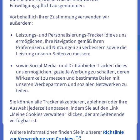
Wenn Sie aus Vereinigte Staaten bestellen möchten, müssen Sie
Der Kill Switch ist eine wichtige Funktion, die die
Einwilligungspflicht ausgenommen.
sich auf der entsprechenden Website umsehen und dort einen
Internetverbindung automatisch trennt, wenn das VPN
Account erstellen.
Vorbehaltlich Ihrer Zustimmung verwenden wir
unerwartet offline geht. Ohne diesen Schutz können Daten
außerdem:
auch in öffentlichen Netzwerken verfügbar gemacht werden.
Durch die Aktivierung des Kill Switch wird somit
Gehe zur [Website] Webseite
Leistungs- und Personalisierungs-Tracker: die es uns
sichergestellt, dass IP-Adresse und Traffic auch bei einer
us.ovhcloud.com/
learn
Englisch
USD - $
ermöglichen, Ihre Navigation gemäß Ihren
Abmeldung unter allen Umständen geschützt bleiben.
Präferenzen und Nutzungen zu verbessern sowie die
oder
Leistung unserer Seiten zu messen;
sowie Social-Media- und Drittanbieter-Tracker: die es
Auf der aktuellen Website bleiben
uns ermöglichen, gezielte Werbung zu schalten, deren
Wirksamkeit zu messen und bestimmte Daten mit
unseren Werbepartnern und sozialen Netzwerken zu
teilen.
Eine andere Website wählen
Doppelte VPN Verbindung
Sie können alle Tracker akzeptieren, ablehnen oder Ihre
Diese Funktion, die auch als „Double VPN“ oder „Multi-Hop“
Auswahl jederzeit anpassen, indem Sie auf den Link
bezeichnet wird, erlaubt die Verschlüsselung der Daten über
„Meine Cookies verwalten“ klicken, der am Seitenende
Schließen
zwei verschiedene VPN-Server und erschwert so das
verfügbar ist.
Abfangen der Daten. Obwohl dies zu einem leichten Rückgang
der Verbindungsgeschwindigkeit führen kann, bietet die
Weitere Informationen finden Sie in unserer
Richtlinie
doppelte VPN-Verbindung eine zusätzliche Sicherheitsebene,
zur Verwendung von Cookies.