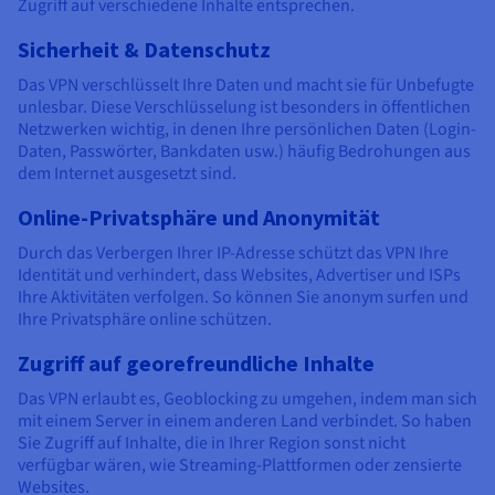
Dokumentation
Dokumentation
Zugriff auf verschiedene Inhalte entsprechen.
Preise
Dokumentation
Roadmap und Changelog
Roadmap und Changelog
Monitoring
Sicherheit & Datenschutz
Verfügbarkeit nach Regionen
Roadmap und Changelog
Dokumentation
Das VPN verschlüsselt Ihre Daten und macht sie für Unbefugte
Roadmap und Changelog
unlesbar. Diese Verschlüsselung ist besonders in öffentlichen
Roadmap und Changelog
Netzwerken wichtig, in denen Ihre persönlichen Daten (Login-
Daten, Passwörter, Bankdaten usw.) häufig Bedrohungen aus
dem Internet ausgesetzt sind.
Online-Privatsphäre und Anonymität
Durch das Verbergen Ihrer IP-Adresse schützt das VPN Ihre
Identität und verhindert, dass Websites, Advertiser und ISPs
Ihre Aktivitäten verfolgen. So können Sie anonym surfen und
Ihre Privatsphäre online schützen.
Zugriff auf georefreundliche Inhalte
Das VPN erlaubt es, Geoblocking zu umgehen, indem man sich
mit einem Server in einem anderen Land verbindet. So haben
Sie Zugriff auf Inhalte, die in Ihrer Region sonst nicht
verfügbar wären, wie Streaming-Plattformen oder zensierte
Websites.