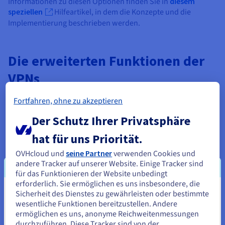
Informationen zu diesen Optionen finden Sie in
diesem
speziellen
Hilfeartikel, in dem die Konzepte und die
Implementierung beschrieben werden.
Die erweiterten Funktionen der
VPNs
Moderne VPNs beschränken sich nicht nur auf die
Fortfahren, ohne zu akzeptieren
Verschlüsselung einer Verbindung. Sie bieten erweiterte
Funktionen, die die Benutzerfreundlichkeit erheblich
Der Schutz Ihrer Privatsphäre
verbessern und die Online-Sicherheit erhöhen können. Hier
hat für uns Priorität.
sind einige der interessantesten Optionen, die Sie in Betracht
ziehen sollten.
OVHcloud und
seine Partner
verwenden Cookies und
andere Tracker auf unserer Website. Einige Tracker sind
für das Funktionieren der Website unbedingt
erforderlich. Sie ermöglichen es uns insbesondere, die
Sicherheit des Dienstes zu gewährleisten oder bestimmte
Sie scheinen sich in Vereinigte
wesentliche Funktionen bereitzustellen. Andere
Staaten zu befinden.
ermöglichen es uns, anonyme Reichweitenmessungen
Kill-Switch
durchzuführen. Diese Tracker sind von der