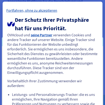
konsistente Plattform für die Bereitstellung und
Verwaltung von Anwendungen in jeder Kubernetes-
Fortfahren, ohne zu akzeptieren
Umgebung bietet, egal ob On-Premise, in einer
Public
Cloud
oder am Edge.
Der Schutz Ihrer Privatsphäre
Diese Konsistenz ermöglicht es Unternehmen, Vendor-
hat für uns Priorität.
Lock-in zu vermeiden und für jeden Workload den
besten Cloud-Anbieter auszuwählen. Die Multi-Cloud-
OVHcloud und
seine Partner
verwenden Cookies und
Funktionen von Tanzu ermöglichen es Unternehmen,
andere Tracker auf unserer Website. Einige Tracker sind
eine einheitliche Ebene zu erstellen, den Betrieb zu
für das Funktionieren der Website unbedingt
vereinfachen und die Effizienz ihrer Deployments zu
erforderlich. Sie ermöglichen es uns insbesondere, die
verbessern.
Sicherheit des Dienstes zu gewährleisten oder bestimmte
Sie scheinen sich in Vereinigte
wesentliche Funktionen bereitzustellen. Andere
Staaten zu befinden.
ermöglichen es uns, anonyme Reichweitenmessungen
durchzuführen. Diese Tracker sind von der
Wenn Sie aus Vereinigte Staaten bestellen möchten, müssen Sie
Einwilligungspflicht ausgenommen.
Digitale Transformation beschleunigen
sich auf der entsprechenden Website umsehen und dort einen
Account erstellen.
Vorbehaltlich Ihrer Zustimmung verwenden wir
Digitale Transformation ist für viele Unternehmen
außerdem:
oberste Priorität und Tanzu spielt eine entscheidende
Gehe zur [Website] Webseite
Rolle dabei, diesen Prozess zu beschleunigen. Tanzu
Leistungs- und Personalisierungs-Tracker: die es uns
bietet eine Plattform für Aufbau, Betrieb und Verwaltung
us.ovhcloud.com/
Englisch
USD - $
ermöglichen, Ihre Navigation gemäß Ihren
moderner Anwendungen und ermöglicht es
Präferenzen und Nutzungen zu verbessern sowie die