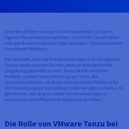
Dokumentation
Dokumentation
Preise
Dokumentation
Roadmap und Changelog
Roadmap und Changelog
Monitoring
Verfügbarkeit nach Regionen
Roadmap und Changelog
Dokumentation
Roadmap und Changelog
Roadmap und Changelog
Einer der größten Vorteile ist die Vielseitigkeit. Ob Sie im
eigenen Rechenzentrum arbeiten, eine Public Cloud nutzen
oder gar Anwendungen am Edge deployen - Tanzu bietet eine
konsistente Plattform.
Das bedeutet, dass Sie Ihre Anwendungen in Ihrem eigenen
Tempo modernisieren können, ohne an eine bestimmte
Umgebung gebunden zu sein. Tanzu ist kein einzelnes
Produkt, sondern eine Sammlung von Tools, die
zusammenarbeiten, um Ihnen eine komplette Plattform für
die Entwicklung und Verwaltung moderner Apps zu bieten. Es
geht darum, den Weg zu modernen Anwendungen so
reibungslos und effizient wie möglich zu gestalten.
Die Rolle von VMware Tanzu bei