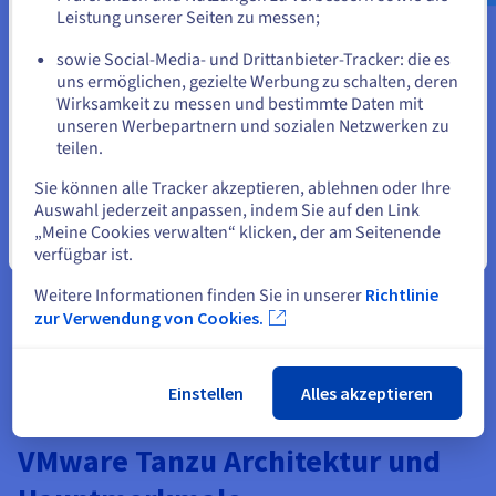
Unternehmen, schneller zu innovieren und ihren
oder
Leistung unserer Seiten zu messen;
Kunden neue digitale Dienste schneller bereitzustellen.
sowie Social-Media- und Drittanbieter-Tracker: die es
Tanzus Unterstützung für DevOps-Praktiken und
Auf der aktuellen Website bleiben
uns ermöglichen, gezielte Werbung zu schalten, deren
Automatisierung optimiert die Pipeline für die
Wirksamkeit zu messen und bestimmte Daten mit
Softwarebereitstellung, sodass Unternehmen neue
unseren Werbepartnern und sozialen Netzwerken zu
Funktionen und Updates häufiger veröffentlichen
teilen.
Eine andere Website wählen
können. Diese Agilität ist unerlässlich, um in der sich
schnell entwickelnden digitalen Landschaft von heute
Sie können alle Tracker akzeptieren, ablehnen oder Ihre
wettbewerbsfähig zu bleiben.
Auswahl jederzeit anpassen, indem Sie auf den Link
„Meine Cookies verwalten“ klicken, der am Seitenende
Schließen
Da Tanzu zudem in der Lage ist, Legacy-Anwendungen
verfügbar ist.
zu modernisieren und Multi-Cloud-Umgebungen zu
optimieren, können Unternehmen eine solide Grundlage
Weitere Informationen finden Sie in unserer
Richtlinie
für ihre Initiativen zur digitalen Transformation legen.
zur Verwendung von Cookies.
Einstellen
Alles akzeptieren
VMware Tanzu Architektur und