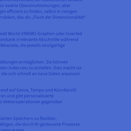
für exakte Übereinstimmungen, aber
ffizient zu finden, selbst in riesigen
roblem, das als „Fluch der Dimensionalität“
Small World (HNSW)-Graphen oder Inverted
atenbank irrelevante Abschnitte während
eaviate, die jeweils einzigartige
tellungen ermöglichen. Sie können
en Index neu zu erstellen. Dies macht sie
ie sich schnell an neue Daten anpassen
erend auf Genre, Tempo und Künstlerstil
en und gibt personalisierte
das Vektoroperationen gegenüber
erten Speichern zu flexibler,
ältigen, die durch KI-gesteuerte Prozesse
fragen waren.