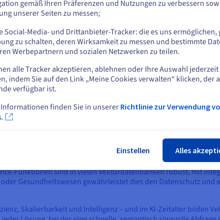
gation gemäß Ihren Präferenzen und Nutzungen zu verbessern sowi
ützte Generierung (RAG)
: Vektordatenbanken sind ein entscheide
tung unserer Seiten zu messen;
KI-Pipelines sind auf Vektordatenbanken angewiesen, um Einbettu
oder
rukturierten Daten – zu speichern und abzurufen. In RAG-Workflow
 Social-Media- und Drittanbieter-Tracker: die es uns ermöglichen, 
ten Inhalt zu finden, und verwendet dann diesen Inhalt, um seine
Auf der aktuellen Website bleiben
ung zu schalten, deren Wirksamkeit zu messen und bestimmte Dat
reduziert Halluzinationen und ermöglicht es der KI, kontextuell re
ren Werbepartnern und sozialen Netzwerken zu teilen.
ben. Ohne eine Vektordatenbank können LLMs nicht effizient in E
nen alle Tracker akzeptieren, ablehnen oder Ihre Auswahl jederzeit
Eine andere Website wählen
n, indem Sie auf den Link „Meine Cookies verwalten“ klicken, der 
htung möglicherweise Investitionen in Einbettungsmodelle erforde
nde verfügbar ist.
tatt komplexe Joins oder Aggregationen auszuführen, vereinfach
ardwarebedarf. In Datenanalyse-Workflows übersetzt sich dies in 
 Informationen finden Sie in unserer
Richtlinie zur Verwendung v
Schlie
.
ken unterstützen das hybride Datenmanagement, das die Speicher
inzigen Operation abfragen können. Diese Vielseitigkeit ist ideal f
Einstellen
Alles akzepti
rte Daten zusammenarbeiten müssen.
ce-Funktionen sind in vielen Vektordatenbanken robust, mit integr
oder Gesundheitswesen gewährleistet dies den Datenschutz und ermö
fizienz, Skalierbarkeit und Intelligenz – und im KI-Zeitalter bilde
der Lösung, bei der eine schnelle, semantisch sinnvolle Abfrage 