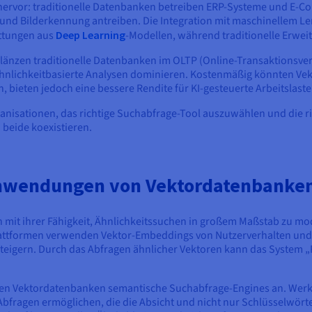
hervor: traditionelle Datenbanken betreiben ERP-Systeme und E
 Bilderkennung antreiben. Die Integration mit maschinellem Lern
ettungen aus
Deep Learning
-Modellen, während traditionelle Erwei
 glänzen traditionelle Datenbanken im OLTP (Online-Transaktionsv
ähnlichkeitbasierte Analysen dominieren. Kostenmäßig könnten Ve
bieten jedoch eine bessere Rendite für KI-gesteuerte Arbeitslaste
ganisationen, das richtige Suchabfrage-Tool auszuwählen und die ric
 beide koexistieren.
nwendungen von Vektordatenbanke
mit ihrer Fähigkeit, Ähnlichkeitssuchen in großem Maßstab zu mo
attformen verwenden Vektor-Embeddings von Nutzerverhalten und
teigern. Durch das Abfragen ähnlicher Vektoren kann das System „
iben Vektordatenbanken semantische Suchabfrage-Engines an. Werk
Abfragen ermöglichen, die die Absicht und nicht nur Schlüsselwört