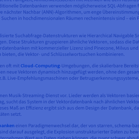
ditionelle Datenbanken verwenden möglicherweise SQL-Abfragen 
nächster Nachbar (ANN)-Algorithmen, um enge Übereinstimmungen e
te Suchen in hochdimensionalen Räumen rechenintensiv sind – ein P
isierte Suchabfrage-Datenstrukturen wie Hierarchical Navigable 
igen. Diese Strukturen gruppieren ähnliche Vektoren, sodass die D
datenbanken mit kommerzieller Lizenz sind Pinecone, Milvus und W
bieten, die Vektor- und Schlüsselwortsuchen kombinieren.
en oft mit
Cloud-Computing
-Umgebungen, die skalierbare Bereits
enen neue Vektoren dynamisch hinzugefügt werden, ohne den gesamt
.B. Live-Empfehlungsmaschinen oder Betrugserkennungssysteme, d
einen Musik-Streaming-Dienst vor. Lieder werden als Vektoren basi
ag, sucht das System in der Vektordatenbank nach ähnlichen Vektor
ieses Maß an Effizienz ergibt sich aus dem Design der Datenbank, 
äten setzt.
banken
einen Paradigmenwechsel dar, der von starren, schema-basi
sind darauf ausgelegt, die Explosion unstrukturierter Daten zu bew
Unternehmen Wert aus Daten ziehen können, die zuvor schwer abzu