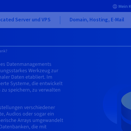
Mein 
icated Server und VPS
Domain, Hosting, E-Mail
bank?
t des Datenmanagements
tungsstarkes Werkzeug zur
er Daten etabliert. Im
erte Systeme, die entwickelt
zu speichern, zu verwalten
stellungen verschiedener
te, Audios oder sogar ein
merische Arrays umgewandelt
 Datenbanken, die mit