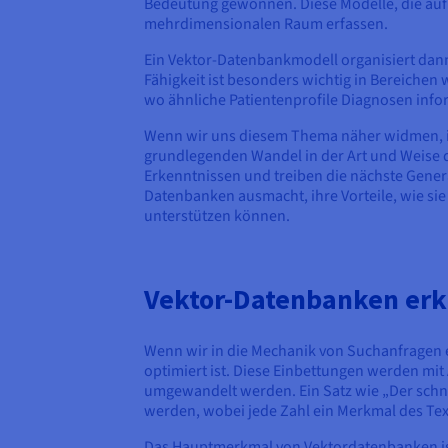
Bedeutung gewonnen. Diese Modelle, die auf
mehrdimensionalen Raum erfassen.
Ein Vektor-Datenbankmodell organisiert dann
Fähigkeit ist besonders wichtig in Bereich
wo ähnliche Patientenprofile Diagnosen info
Wenn wir uns diesem Thema näher widmen, ist
grundlegenden Wandel in der Art und Weise d
Erkenntnissen und treiben die nächste Gener
Datenbanken ausmacht, ihre Vorteile, wie sie
unterstützen können.
Vektor-Datenbanken erk
Wenn wir in die Mechanik von Suchanfragen 
optimiert ist. Diese Einbettungen werden mit
umgewandelt werden. Ein Satz wie „Der schne
werden, wobei jede Zahl ein Merkmal des Text
Das Hauptmerkmal von Vektordatenbanken ist 