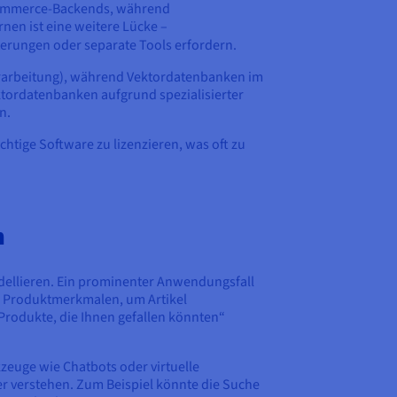
-Commerce-Backends, während
en ist eine weitere Lücke –
terungen oder separate Tools erfordern.
erarbeitung), während Vektordatenbanken im
ktordatenbanken aufgrund spezialisierter
n.
htige Software zu lizenzieren, was oft zu
n
dellieren. Ein prominenter Anwendungsfall
 Produktmerkmalen, um Artikel
Produkte, die Ihnen gefallen könnten“
zeuge wie Chatbots oder virtuelle
er verstehen. Zum Beispiel könnte die Suche