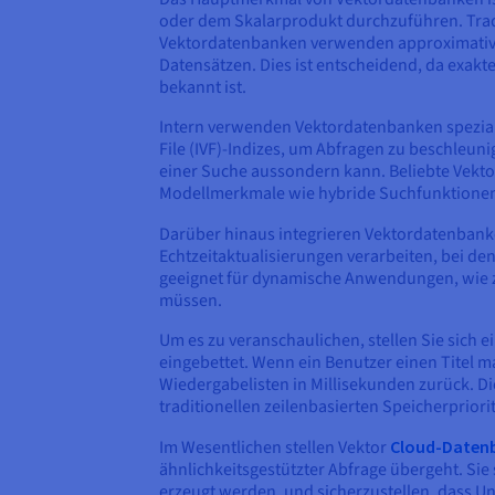
oder dem Skalarprodukt durchzuführen. Tra
Vektordatenbanken verwenden approximative 
Datensätzen. Dies ist entscheidend, da exak
bekannt ist.
Intern verwenden Vektordatenbanken spezial
File (IVF)-Indizes, um Abfragen zu beschleun
einer Suche aussondern kann. Beliebte Vektor
Modellmerkmale wie hybride Suchfunktionen 
Darüber hinaus integrieren Vektordatenbank
Echtzeitaktualisierungen verarbeiten, bei d
geeignet für dynamische Anwendungen, wie z
müssen.
Um es zu veranschaulichen, stellen Sie sich 
eingebettet. Wenn ein Benutzer einen Titel m
Wiedergabelisten in Millisekunden zurück. D
traditionellen zeilenbasierten Speicherpriorit
Im Wesentlichen stellen Vektor
Cloud-Daten
ähnlichkeitsgestützter Abfrage übergeht. Sie 
erzeugt werden, und sicherzustellen, dass 