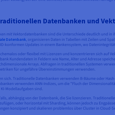
traditionellen Datenbanken und Ve
ken mit Vektordatenbanken sind die Unterschiede deutlich und in 
nale Datenbank
, organisieren Daten in Tabellen mit Zeilen und Sp
CID-konformen Updates in einem Bankensystem, wo Datenintegrität 
hemalos oder flexibel mit Lizenzen und konzentrieren sich auf Vek
nbank Kundendaten in Feldern wie Name, Alter und Adresse speiche
hdimensionale Arrays. Abfragen in traditionellen Systemen verw
triken für ungefähre Übereinstimmungen verwenden.
 sich. Traditionelle Datenbanken verwenden B-Bäume oder Hash-In
anken verwenden ANN-Indizes, um die "Fluch der Dimensionalität"
r KI-Modellaufgaben sind.
falls, abhängig von der Datenbank, die Sie lizenzieren. Traditionell
zufügen, oder horizontal mit Sharding, können jedoch zu Engpässe
ngen konzipiert und skalieren problemlos über Cluster in Cloud-S