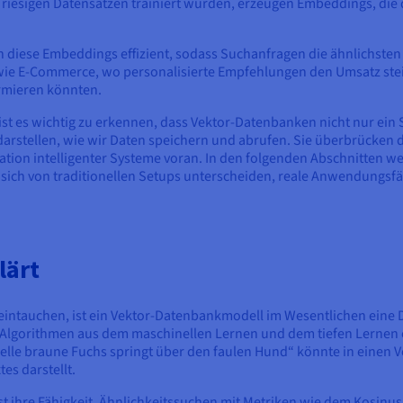
 riesigen Datensätzen trainiert wurden, erzeugen Embeddings, di
 diese Embeddings effizient, sodass Suchanfragen die ähnlichsten
en wie E-Commerce, wo personalisierte Empfehlungen den Umsatz st
rmieren könnten.
 es wichtig zu erkennen, dass Vektor-Datenbanken nicht nur ein 
arstellen, wie wir Daten speichern und abrufen. Sie überbrücken d
ation intelligenter Systeme voran. In den folgenden Abschnitten w
 sich von traditionellen Setups unterscheiden, reale Anwendungsfä
lärt
eintauchen, ist ein Vektor-Datenbankmodell im Wesentlichen eine 
 Algorithmen aus dem maschinellen Lernen und dem tiefen Lernen er
lle braune Fuchs springt über den faulen Hund“ könnte in einen V
es darstellt.
ihre Fähigkeit, Ähnlichkeitssuchen mit Metriken wie dem Kosinus