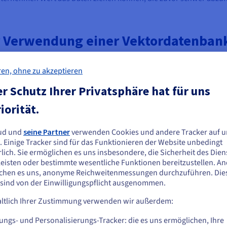
er Verwendung einer Vektordatenban
tatsächlich einer
Datenbank als Dienst
bringt mehrere überzeugend
mfangreich sind.
ren, ohne zu akzeptieren
en haben Schwierigkeiten mit hochdimensionalen Daten und erford
r Schutz Ihrer Privatsphäre hat für uns
nden optimierte Indizierung, um Ergebnisse in weniger als einer S
iorität.
sen, können Vektordatenbanken horizontal skalieren und Daten übe
ud und
seine Partner
verwenden Cookies und andere Tracker auf u
ie scheinen sich in Vereinigte Staaten zu
lungen, wo Ressourcen bedarfsgerecht bereitgestellt werden könne
. Einige Tracker sind für das Funktionieren der Website unbedingt
sationen, die mit riesigen Datenmengen arbeiten, bedeutet dies, P
efinden.
lich. Sie ermöglichen es uns insbesondere, die Sicherheit des Dien
eisten oder bestimmte wesentliche Funktionen bereitzustellen. A
n Sie aus Vereinigte Staaten bestellen möchten, müssen Sie sich auf der
chen es uns, anonyme Reichweitenmessungen durchzuführen. Die
sprechenden Website umsehen und dort einen Account erstellen.
sern die Genauigkeit in KI-gesteuerten Anwendungen, indem sie si
 sind von der Einwilligungspflicht ausgenommen.
n. Zum Beispiel könnte in der Verarbeitung natürlicher Sprache e
basierend auf dem Kontext darstellen, nicht nur auf Schlüsselwörte
ltlich Ihrer Zustimmung verwenden wir außerdem:
Gehe zur [Website] Webseite
 Chatbots und virtuellen Assistenten.
us.ovhcloud.com/
Englisch
USD - $
ungs- und Personalisierungs-Tracker: die es uns ermöglichen, Ihre