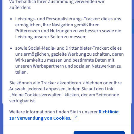
Vorbehaltlich Ihrer Zustimmung verwenden wir
Materialverschwendung zu reduzieren.
außerdem:
Gehe zur [Website] Webseite
Die Unterhaltungsbranche profitiert enorm. Filmstudios
Leistungs- und Personalisierungs-Tracker: die es uns
setzen Stable Diffusion und andere Modelle für
us.ovhcloud.com/
Englisch
USD - $
ermöglichen, Ihre Navigation gemäß Ihren
Storyboarding, visuelle Effekte oder sogar zur
Präferenzen und Nutzungen zu verbessern sowie die
Generierung ganzer Szenen und Bilder ein.
oder
Leistung unserer Seiten zu messen;
Spieleentwickler nutzen es, um dynamische
Umgebungen, Charaktere und Texturen zu erstellen,
sowie Social-Media- und Drittanbieter-Tracker: die es
was das Eintauchen in Titel wie Open-World-Lizenz-
Auf der aktuellen Website bleiben
uns ermöglichen, gezielte Werbung zu schalten, deren
RPGs verbessert.
Wirksamkeit zu messen und bestimmte Daten mit
unseren Werbepartnern und sozialen Netzwerken zu
Marketing und Werbung nutzen generative KI zur
teilen.
Eine andere Website wählen
Anpassung personalisierter Inhalte, die auf großen
Datensätzen trainiert wurden. Marken erstellen
Sie können alle Tracker akzeptieren, ablehnen oder Ihre
maßgeschneiderte Bilder oder Videos basierend auf
Auswahl jederzeit anpassen, indem Sie auf den Link
Benutzerdaten und -anleitungen, um das Engagement
„Meine Cookies verwalten“ klicken, der am Seitenende
Schließen
in Kampagnen zu verbessern. E-Commerce-Websites
verfügbar ist.
nutzen es für Produktvisualisierungen, die Artikel in
verschiedenen Umgebungen zeigen, um den Verkauf zu
Weitere Informationen finden Sie in unserer
Richtlinie
steigern.
zur Verwendung von Cookies.
Im Bildungsbereich gibt es Anwendungen zur