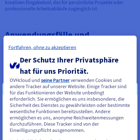
kreativen Eingabetool, das für persönliche Projekte oder
professionelle Arbeitsabläufe zugänglich ist.
Anwendungsfälle und
Anwendungen von Generativer KI
Fortfahren, ohne zu akzeptieren
Generative KI, exemplifiziert durch Eingabemodelle wie Stable
Der Schutz Ihrer Privatsphäre
Diffusion, hat zahlreiche Branchen mit ihrer Fähigkeit
transformiert, neue Inhalte aus Datenmustern zu erstellen,
hat für uns Priorität.
auf denen sie trainiert wurde, einschließlich mit Tuning. Ihre
OVHcloud und
seine Partner
verwenden Cookies und
Anwendungen erstrecken sich über kreative, Tuning-,
andere Tracker auf unserer Website. Einige Tracker sind
praktische und innovative Bereiche.
für das Funktionieren der Website unbedingt
erforderlich. Sie ermöglichen es uns insbesondere, die
In Kunst und Design ermöglicht generative KI schnelles
Sicherheit des Dienstes zu gewährleisten oder bestimmte
Prototyping, wenn sie gut trainiert ist. Künstler
Sie scheinen sich in Vereinigte
wesentliche Funktionen bereitzustellen. Andere
verwenden Stable Diffusion, um Konzepte für
Staaten zu befinden.
ermöglichen es uns, anonyme Reichweitenmessungen
Illustrationen, Logos oder Animationen zu generieren
durchzuführen. Diese Tracker sind von der
und schnell ohne manuelles Zeichnen zu iterieren. Zum
Wenn Sie aus Vereinigte Staaten bestellen möchten, müssen Sie
Einwilligungspflicht ausgenommen.
Beispiel erstellen Modedesigner virtuelle
sich auf der entsprechenden Website umsehen und dort einen
Kleidungsprototypen für Tuning, um
Account erstellen.