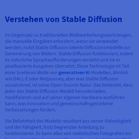
Dokumentation
Dokumentation
Preise
Dokumentation
Roadmap und Changelog
Roadmap und Changelog
Monitoring
Verfügbarkeit nach Regionen
Roadmap und Changelog
Verstehen von Stable Diffusion
Dokumentation
Roadmap und Changelog
Roadmap und Changelog
Im Gegensatz zu traditionellen Bildbearbeitungswerkzeugen,
die manuelle Eingaben erfordern, wenn sie verwendet
werden, nutzt Stable Diffusion latente Diffusionsmodelle zur
Generierung von Bildern. Stable Diffusion funktioniert, indem
es natürliche Sprachaufforderungen versteht und sie in
pixelbasierte Ausgaben übersetzt. Diese Technologie ist Teil
einer breiteren Welle von
generativen KI
-Modellen, ähnlich
wie DALL-E oder Midjourney, aber was Stable Diffusion
auszeichnet, ist seine Open-Source-Natur. Das bedeutet, dass
jeder das Stable Diffusion-Modell herunterladen,
modifizieren und auf seiner eigenen Hardware ausführen
kann, was Innovation und gemeinschaftsgetriebene
Verbesserungen fördert.
Die Beliebtheit des Modells resultiert aus seiner Vielseitigkeit
und der Fähigkeit, trotz begrenzter Anleitung zu
funktionieren. Es kann alles von realistischen Fotografien bis