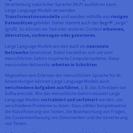
Dokumentation
Dokumentation
Verarbeitung natürlicher Sprache (NLP) ausführen kann.
Preise
Dokumentation
Roadmap und Changelog
Roadmap und Changelog
Monitoring
Large Language Models verwenden
Verfügbarkeit nach Regionen
Roadmap und Changelog
Transformationsmodelle
und werden mithilfe von
riesigen
Dokumentation
Datensätzen
gebildet. Daher stammt auch der Begriff „large“
Roadmap und Changelog
(groß). So können sie Text oder anderen Content
erkennen,
Roadmap und Changelog
übersetzen, vorhersagen oder generieren.
Large Language Models werden auch als
neuronale
Netzwerke
bezeichnet. Dabei handelt es sich um vom
menschlichen Gehirn inspirierte Computersysteme. Diese
neuronalen Netzwerke
arbeiten in Schichten
.
Abgesehen vom Erlernen der menschlichen Sprache für KI-
Anwendungen können Large Language Models auch
verschiedene Aufgaben ausführen
, z. B. das Schreiben von
Softwarecode. Wie das menschliche Gehirn müssen Large
Language Models
vortrainiert und verfeinert
werden, um
verschiedene Probleme zu lösen. Dazu zählen beispielsweise
die Klassifizierung von Texten, die Beantwortung von Fragen,
die Zusammenfassung von Dokumenten und die Generierung
von Texten.