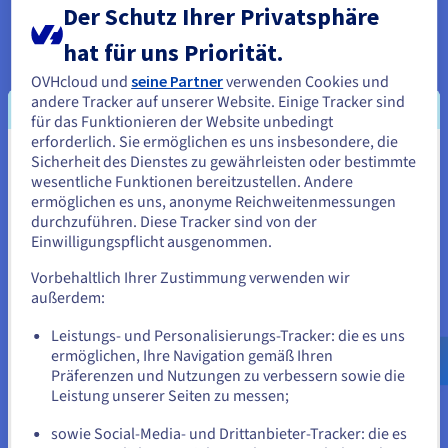
Der Schutz Ihrer Privatsphäre
LLMs können effizient mit eingeschränkten Trainingsdaten
arbeiten. Daher sind sie sehr nützlich für Aufgaben, bei denen
hat für uns Priorität.
die Datenerfassung schwierig oder kostspielig ist.
OVHcloud und
seine Partner
verwenden Cookies und
andere Tracker auf unserer Website. Einige Tracker sind
für das Funktionieren der Website unbedingt
erforderlich. Sie ermöglichen es uns insbesondere, die
Sicherheit des Dienstes zu gewährleisten oder bestimmte
Sie scheinen sich in Vereinigte
wesentliche Funktionen bereitzustellen. Andere
Staaten zu befinden.
ermöglichen es uns, anonyme Reichweitenmessungen
durchzuführen. Diese Tracker sind von der
Wenn Sie aus Vereinigte Staaten bestellen möchten, müssen Sie
Einwilligungspflicht ausgenommen.
sich auf der entsprechenden Website umsehen und dort einen
Account erstellen.
Vorbehaltlich Ihrer Zustimmung verwenden wir
außerdem:
Gehe zur [Website] Webseite
Leistungs- und Personalisierungs-Tracker: die es uns
us.ovhcloud.com/
learn
Englisch
USD - $
ermöglichen, Ihre Navigation gemäß Ihren
Präferenzen und Nutzungen zu verbessern sowie die
oder
Leistung unserer Seiten zu messen;
sowie Social-Media- und Drittanbieter-Tracker: die es
Auf der aktuellen Website bleiben