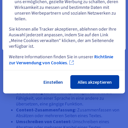
uns ermöglichen, gezielte Werbung zu schalten, deren
Wirksamkeit zu messen und bestimmte Daten mit
unseren Werbepartnern und sozialen Netzwerken zu
teilen.
Eine andere Website wählen
Sie können alle Tracker akzeptieren, ablehnen oder Ihre
Auswahl jederzeit anpassen, indem Sie auf den Link
„Meine Cookies verwalten“ klicken, der am Seitenende
Arten der Anwendung von LLMs
Schließen
verfügbar ist.
LLMs werden immer beliebter, da sie problemlos für eine
Weitere Informationen finden Sie in unserer
Richtlinie
Vielzahl von NLP-Aufgaben verwendet werden können. Dazu
zur Verwendung von Cookies.
gehören:
Textgenerierung:
die Möglichkeit, Text zu einem
beliebigen Thema zu generieren, zu dem das LLM
Einstellen
Alles akzeptieren
trainiert wurde.
Übersetzungen:
Bei mehrsprachigen LLMs ist die
Fähigkeit, von einer Sprache in eine andere zu
übersetzen, eine gängige Funktion.
Content-Zusammenfassung:
Zusammenfassen von
Absätzen oder mehreren Seiten eines Textes.
Umschreiben von Content:
Umschreiben eines
Absatzes oder mehrerer Kapitel eines Textes.