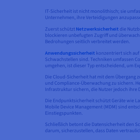
IT-Sicherheit ist nicht monolithisch; sie umf
Unternehmen, ihre Verteidigungen anzupass
Zuerst schützt
Netzwerksicherheit
die Nutzb
blockieren unbefugten Zugriff und überwache
Bedrohungen seitlich verbreitet werden.
Anwendungssicherheit
konzentriert sich auf
Schwachstellen sind. Techniken umfassen Co
umgehen, ist dieser Typ entscheidend, um Exp
Die Cloud-Sicherheit hat mit dem Übergang 
und Compliance-Überwachung zu sichern. Her
Infrastruktur sichern, die Nutzer jedoch ihr
Die Endpunktsicherheit schützt Geräte wie L
Mobile Device Management (MDM) sind entsc
Einstiegspunkten.
Schließlich betont die Datensicherheit den S
darum, sicherzustellen, dass Daten vertrau