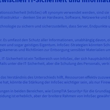
tionssicherheit (InfoSec) oft synonym verwendet werden, sind sie n
infrastruktur – denken Sie an Hardware, Software, Netzwerke und G
echnologie zu sichern und sicherzustellen, dass Server, Endpunkt
r. Es umfasst den Schutz aller Informationen, unabhängig davon, ob
n und sogar geistiges Eigentum. InfoSec-Strategien könnten Sch
skameras und Richtlinien zur Entsorgung sensibler Materialien u
 IT-Sicherheit ist ein Teilbereich von InfoSec, der sich hauptsächl
ails unter die IT-Sicherheit, aber die Schulung des Personals, vert
 das Verständnis des Unterschieds hilft, Ressourcen effektiv zuz
at, könnte die Stärkung der InfoSec wichtiger sein, als nur Firewa
erungen in beiden Bereichen, wie CompTIA Security+ für die Grundla
idung ist erheblich, aber der breitere Rahmen von InfoSec gewährl