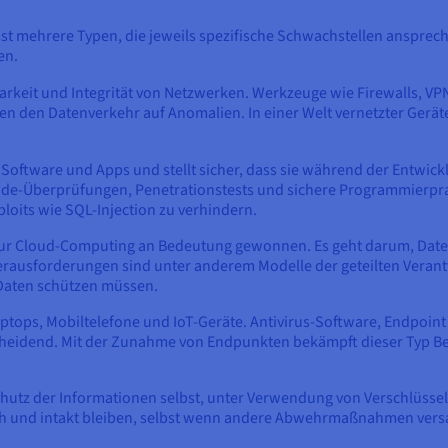
asst mehrere Typen, die jeweils spezifische Schwachstellen ansprech
en.
arkeit und Integrität von Netzwerken. Werkzeuge wie Firewalls, VP
n den Datenverkehr auf Anomalien. In einer Welt vernetzter Geräte
 Software und Apps und stellt sicher, dass sie während der Entwickl
de-Überprüfungen, Penetrationstests und sichere Programmierprakt
loits wie SQL-Injection zu verhindern.
zur Cloud-Computing an Bedeutung gewonnen. Es geht darum, Daten
ausforderungen sind unter anderem Modelle der geteilten Verant
e Daten schützen müssen.
aptops, Mobiltelefone und IoT-Geräte. Antivirus-Software, Endpoin
heidend. Mit der Zunahme von Endpunkten bekämpft dieser Typ 
chutz der Informationen selbst, unter Verwendung von Verschlüssel
lich und intakt bleiben, selbst wenn andere Abwehrmaßnahmen vers