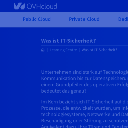
Skip to main content
Public Cloud
Private Cloud
Ded
Was ist IT-Sicherheit?
Learning Centre
Was ist IT-Sicherheit?
Unternehmen sind stark auf Technologi
Kommunikation bis zur Datenspeicherung
einem Grundpfeiler des operativen Erfo
bedeutet das genau?
Im Kern bezieht sich IT-Sicherheit auf d
Prozesse, die entwickelt wurden, um In
technologiesysteme, Netzwerke und Dat
Beschädigung oder Störung zu schützen. 
Äquivalent dazu, Ihre Türen und Fenste