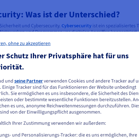
curity: Was ist der Unterschied?
Sicherheit und Cybersecurity.
Cybersecurity
ist ein spezialisiertes 
, Netzwerken und Programmen vor digitalen Angriffen konzentriert
nzuwirken.
ren, ohne zu akzeptieren
streckt sich jedoch auch auf andere Bereiche wie die physische Sich
r Schutz Ihrer Privatsphäre hat für uns
iel kann IT-Sicherheit die Sicherung von Rechenzentren gegen Na
ahmen wie Intrusion Detection Systeme konzentriert.
iorität.
t der Schild gegen Online-Krieger, während IT-Sicherheit die gesam
ckelnden Cyber-Bedrohungen – denken Sie an KI-gesteuerte Angriffe
ud und
seine Partner
verwenden Cookies und andere Tracker auf u
ie scheinen sich in Vereinigte Staaten zu
s keine schwachen Glieder in der Kette gibt.
. Einige Tracker sind für das Funktionieren der Website unbedingt
efinden.
lich. Sie ermöglichen es uns insbesondere, die Sicherheit des Dien
en. Ein Cybersecurity-Analyst könnte sich auf Bedrohungssuche spez
eisten oder bestimmte wesentliche Funktionen bereitzustellen. A
management überwacht, einschließlich der Bewertung von Anbiete
n Sie aus Vereinigte Staaten bestellen möchten, müssen Sie sich auf der
chen es uns, anonyme Reichweitenmessungen durchzuführen. Die
igen Schwerpunkts hängt von der Bedrohungslandschaft einer Organi
sprechenden Website umsehen und dort einen Account erstellen.
 sind von der Einwilligungspflicht ausgenommen.
ltlich Ihrer Zustimmung verwenden wir außerdem:
erne Unternehmen entscheidend?
Gehe zur [Website] Webseite
us.ovhcloud.com/
Englisch
USD - $
h Schlagzeilen machen, ist IT-Sicherheit nicht nur ein Nice-to-have –
ungs- und Personalisierungs-Tracker: die es uns ermöglichen, Ihre