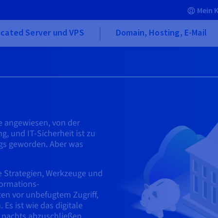
Mein 
icated Server und VPS
Domain, Hosting, E-Mail
e angewiesen, von der
, und IT-Sicherheit ist zu
lgs geworden. Aber was
ie Strategien, Werkzeuge und
formations-
en vor unbefugtem Zugriff,
Es ist wie das digitale
r nachts abzuschließen,