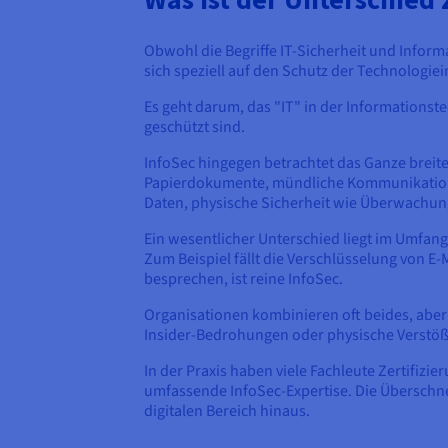
Obwohl die Begriffe IT-Sicherheit und Informa
sich speziell auf den Schutz der Technologie
Es geht darum, das "IT" in der Informationst
geschützt sind.
InfoSec hingegen betrachtet das Ganze breite
Papierdokumente, mündliche Kommunikatione
Daten, physische Sicherheit wie Überwachung
Ein wesentlicher Unterschied liegt im Umfang.
Zum Beispiel fällt die Verschlüsselung von E-M
besprechen, ist reine InfoSec.
Organisationen kombinieren oft beides, aber
Insider-Bedrohungen oder physische Verstöße h
In der Praxis haben viele Fachleute Zertifizi
umfassende InfoSec-Expertise. Die Überschne
digitalen Bereich hinaus.