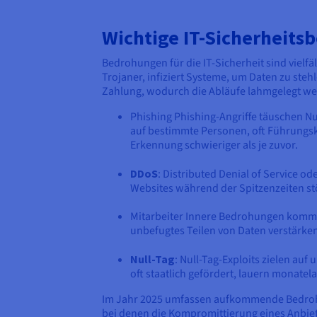
Wichtige IT-Sicherheit
Bedrohungen für die IT-Sicherheit sind vielf
Trojaner, infiziert Systeme, um Daten zu ste
Zahlung, wodurch die Abläufe lahmgelegt wer
Phishing Phishing-Angriffe täuschen N
auf bestimmte Personen, oft Führungskrä
Erkennung schwieriger als je zuvor.
DDoS
: Distributed Denial of Service od
Websites während der Spitzenzeiten st
Mitarbeiter Innere Bedrohungen kommen
unbefugtes Teilen von Daten verstärken
Null-Tag
: Null-Tag-Exploits zielen au
oft staatlich gefördert, lauern monatel
Im Jahr 2025 umfassen aufkommende Bedrohun
bei denen die Kompromittierung eines Anbie