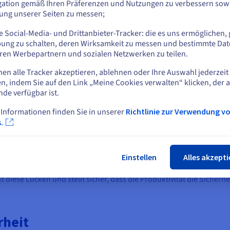
rvernetzten Welt, in der Fernarbeit, Cloud-Dienste und globale L
gation gemäß Ihren Präferenzen und Nutzungen zu verbessern sowi
ziellen Verlusten, Rufschädigung und rechtlichen Strafen führen.
tung unserer Seiten zu messen;
oder
ffe kosten Unternehmen jährlich Milliarden, durch direkten Diebstah
 Social-Media- und Drittanbieter-Tracker: die es uns ermöglichen, 
ternehmen könnte ein Verstoß fatal sein und das Kundenvertraue
Auf der aktuellen Website bleiben
ung zu schalten, deren Wirksamkeit zu messen und bestimmte Dat
nem Rückgang des Aktienwerts gegenüber. IT-Sicherheit mindert d
ren Werbepartnern und sozialen Netzwerken zu teilen.
nen alle Tracker akzeptieren, ablehnen oder Ihre Auswahl jederzeit
Eine andere Website wählen
ernetsicherheit geistiges Eigentum und Kundendaten und fördert da
n, indem Sie auf den Link „Meine Cookies verwalten“ klicken, der 
tauscht werden, beruhigt starke Sicherheit die Nutzer, dass ihre
nde verfügbar ist.
r der CCPA in Kalifornien, verlangen robuste Schutzmaßnahmen, mi
 Informationen finden Sie in unserer
Richtlinie zur Verwendung v
t Innovation. Unternehmen können neue Technologien wie KI und Bl
Schlie
.
uantencomputing am Horizont, werden frühe Anwender fortschrittli
ich ist die IT-Sicherheit das Rückgrat, das es Unternehmen ermögl
Einstellen
Alles akzepti
h der Pandemie. Ohne sichere VPNs und Endpunktschutz riskieren
diese Lücken und stellt sicher, dass die Produktivität die Sicherhei
rheit