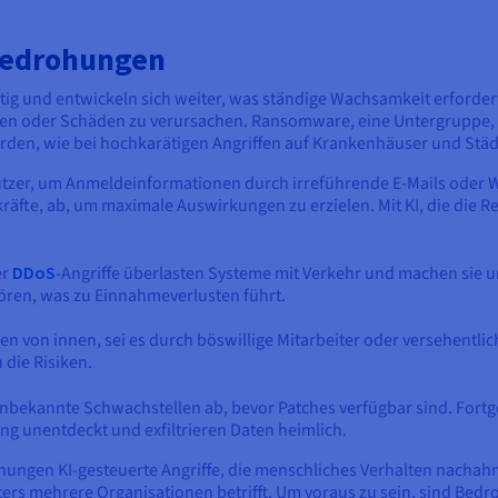
sbedrohungen
ältig und entwickeln sich weiter, was ständige Wachsamkeit erforde
hlen oder Schäden zu verursachen. Ransomware, eine Untergruppe, 
den, wie bei hochkarätigen Angriffen auf Krankenhäuser und Städt
utzer, um Anmeldeinformationen durch irreführende E-Mails oder W
fte, ab, um maximale Auswirkungen zu erzielen. Mit KI, die die Real
er
DDoS
-Angriffe überlasten Systeme mit Verkehr und machen sie
ören, was zu Einnahmeverlusten führt.
 von innen, sei es durch böswillige Mitarbeiter oder versehentlic
 die Risiken.
f unbekannte Schwachstellen ab, bevor Patches verfügbar sind. For
ang unentdeckt und exfiltrieren Daten heimlich.
gen KI-gesteuerte Angriffe, die menschliches Verhalten nachahme
ters mehrere Organisationen betrifft. Um voraus zu sein, sind Be