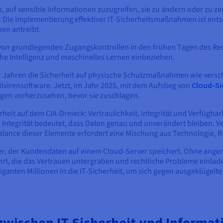
b, auf sensible Informationen zuzugreifen, sie zu ändern oder zu z
Die Implementierung effektiver IT-Sicherheitsmaßnahmen ist entsc
nen antreibt.
t von grundlegenden Zugangskontrollen in den frühen Tagen des Rec
e Intelligenz und maschinelles Lernen einbeziehen.
er Jahren die Sicherheit auf physische Schutzmaßnahmen wie versch
ntivirensoftware. Jetzt, im Jahr 2025, mit dem Aufstieg von
Cloud-Si
gen vorherzusehen, bevor sie zuschlagen.
eit auf dem CIA-Dreieck: Vertraulichkeit, Integrität und Verfügbarke
. Integrität bedeutet, dass Daten genau und unverändert bleiben. Ve
Balance dieser Elemente erfordert eine Mischung aus Technologie, 
er, der Kundendaten auf einem Cloud-Server speichert. Ohne angem
hrt, die das Vertrauen untergraben und rechtliche Probleme einlad
nten Millionen in die IT-Sicherheit, um sich gegen ausgeklügelte
zwischen IT-Sicherheit und Informati