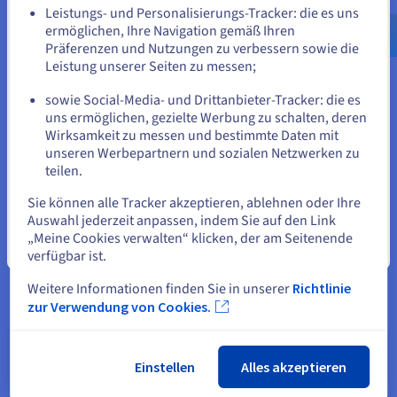
Leistungs- und Personalisierungs-Tracker: die es uns
Gesundheitswesen bis hin zu wirtschaftlicher Instabilität, sind
us.ovhcloud.com/
Englisch
USD - $
ermöglichen, Ihre Navigation gemäß Ihren
durch komplexe, miteinander verbundene Variablen
Präferenzen und Nutzungen zu verbessern sowie die
gekennzeichnet und enthalten enorme Datenmengen, die
oder
Leistung unserer Seiten zu messen;
traditionellen Analysen nicht standhalten.
sowie Social-Media- und Drittanbieter-Tracker: die es
Mit entsprechend optimierten Foundation-Modellen können
Auf der aktuellen Website bleiben
uns ermöglichen, gezielte Werbung zu schalten, deren
unterschiedliche Datenströme - Satellitenbilder, Sensordaten,
Wirksamkeit zu messen und bestimmte Daten mit
Wirtschaftsindikatoren, wissenschaftliche Literatur und
unseren Werbepartnern und sozialen Netzwerken zu
Trends in den sozialen Medien - verarbeitet werden, um
teilen.
Eine andere Website wählen
genauere Vorhersagemodelle zu erstellen, komplexe
Szenarien zu simulieren und potenzielle Interventionspunkte
Sie können alle Tracker akzeptieren, ablehnen oder Ihre
zu identifizieren.
Auswahl jederzeit anpassen, indem Sie auf den Link
„Meine Cookies verwalten“ klicken, der am Seitenende
In einem klimawissenschaftlichen Modell können sie durch
Schließen
verfügbar ist.
die Integration geografischer, meteorologischer und
infrastruktureller Daten die Genauigkeit langfristiger
Weitere Informationen finden Sie in unserer
Richtlinie
Klimaprojektionen verbessern, die Auswirkungen extremer
zur Verwendung von Cookies.
Wetterereignisse detaillierter modellieren, Abholzungsmuster
analysieren oder optimale Standorte für den Einsatz
erneuerbarer Energien ermitteln.
Einstellen
Alles akzeptieren
Im Gesundheitswesen können Basismodelle die Diagnose von
Krankheiten beschleunigen, indem sie medizinische Bilder