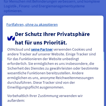
für Menschen mit Behinderungen verbessern, und komplexe
Logistik-, Finanz- und Energiemanagementsysteme
optimieren.
Vom künstlerischen Ausdruck bis hin zu komplexen
technischen Herausforderungen bieten diese Modelle
Fortfahren, ohne zu akzeptieren
Werkzeuge, um die menschlichen Fähigkeiten zu erweitern
Der Schutz Ihrer Privatsphäre
und den Fortschritt in unzähligen Bereichen voranzutreiben.
Um sich diese Macht wirksam zunutze zu machen, müssen die
hat für uns Priorität.
ethischen Implikationen sorgfältig abgewogen und ein
gleichberechtigter Zugang zu den Vorteilen gewährleistet
OVHcloud und
seine Partner
verwenden Cookies und
werden.
andere Tracker auf unserer Website. Einige Tracker sind
für das Funktionieren der Website unbedingt
erforderlich. Sie ermöglichen es uns insbesondere, die
Bereitstellung von Lösungen für komplexe
Sicherheit des Dienstes zu gewährleisten oder bestimmte
Sie scheinen sich in Vereinigte
Herausforderungen
wesentliche Funktionen bereitzustellen. Andere
Staaten zu befinden.
ermöglichen es uns, anonyme Reichweitenmessungen
Die Fähigkeit von Grundlagenmodellen, komplexe und
durchzuführen. Diese Tracker sind von der
umfangreiche Datensätze zu analysieren, macht sie zu
Wenn Sie aus Vereinigte Staaten bestellen möchten, müssen Sie
Einwilligungspflicht ausgenommen.
unschätzbaren Werkzeugen für die Bewältigung einiger der
sich auf der entsprechenden Website umsehen und dort einen
größten globalen Herausforderungen der Menschheit.
Account erstellen.
Vorbehaltlich Ihrer Zustimmung verwenden wir
außerdem:
Viele drängende Probleme, die menschliche Intelligenz
erfordern, vom Klimawandel über Krisen im öffentlichen
Gehe zur [Website] Webseite