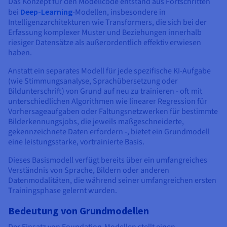
Das Konzept für den Modellcode entstand aus Fortschritten
Dokumentation
Dokumentation
Preise
bei
Deep-Learning
-Modellen, insbesondere in
Dokumentation
Roadmap und Changelog
Roadmap und Changelog
Monitoring
Intelligenzarchitekturen wie Transformers, die sich bei der
Verfügbarkeit nach Regionen
Roadmap und Changelog
Erfassung komplexer Muster und Beziehungen innerhalb
Dokumentation
riesiger Datensätze als außerordentlich effektiv erwiesen
Roadmap und Changelog
Roadmap und Changelog
haben.
Anstatt ein separates Modell für jede spezifische KI-Aufgabe
(wie Stimmungsanalyse, Sprachübersetzung oder
Bildunterschrift) von Grund auf neu zu trainieren - oft mit
unterschiedlichen Algorithmen wie linearer Regression für
Vorhersageaufgaben oder Faltungsnetzwerken für bestimmte
Bilderkennungsjobs, die jeweils maßgeschneiderte,
gekennzeichnete Daten erfordern -, bietet ein Grundmodell
eine leistungsstarke, vortrainierte Basis.
Dieses Basismodell verfügt bereits über ein umfangreiches
Verständnis von Sprache, Bildern oder anderen
Datenmodalitäten, die während seiner umfangreichen ersten
Trainingsphase gelernt wurden.
Bedeutung von Grundmodellen
Der Einsatz von Foundation-Modellen stellt einen