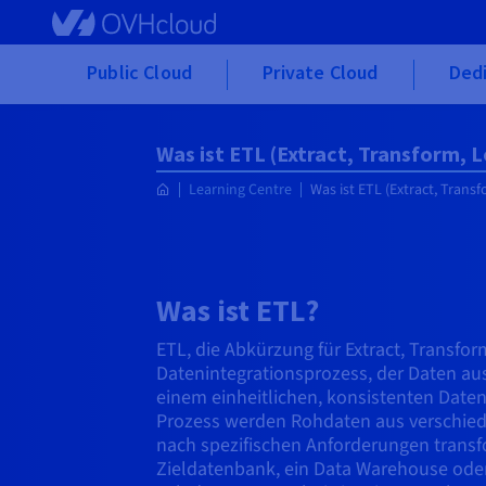
Skip to main content
Public Cloud
Private Cloud
Ded
Was ist ETL (Extract, Transform, 
Learning Centre
Was ist ETL (Extract, Trans
Was ist ETL?
ETL, die Abkürzung für Extract, Transform
Datenintegrationsprozess, der Daten au
einem einheitlichen, konsistenten Daten
Prozess werden Rohdaten aus verschied
nach spezifischen Anforderungen transf
Zieldatenbank, ein Data Warehouse ode