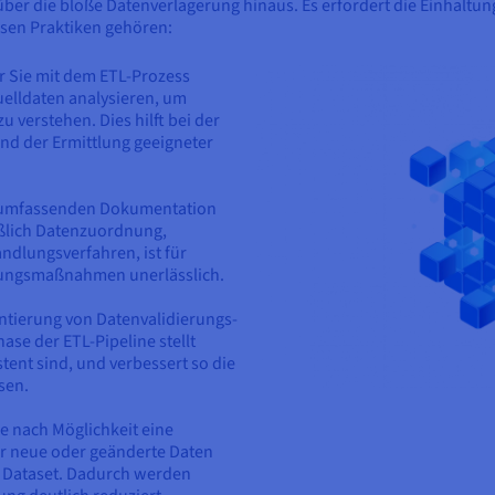
ber die bloße Datenverlagerung hinaus. Es erfordert die Einhaltung 
iesen Praktiken gehören:
r Sie mit dem ETL-Prozess
elldaten analysieren, um
u verstehen. Dies hilft bei der
und der Ermittlung geeigneter
r umfassenden Dokumentation
eßlich Datenzuordnung,
dlungsverfahren, ist für
bungsmaßnahmen unerlässlich.
ntierung von Datenvalidierungs-
ase der ETL-Pipeline stellt
tent sind, und verbessert so die
sen.
e nach Möglichkeit eine
ur neue oder geänderte Daten
 Dataset. Dadurch werden