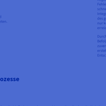
Fehle
schne
Integ
d
des g
eten.
nur k
errei
Durch
Befol
zuver
erste
Entsc
rozesse