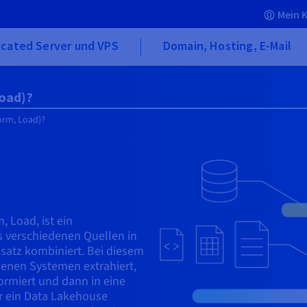
Mein 
icated Server und VPS
Domain, Hosting, E-Mail
Load)?
form, Load)?
, Load, ist ein
s verschiedenen Quellen in
satz kombiniert. Bei diesem
enen Systemen extrahiert,
ormiert und dann in eine
r ein Data Lakehouse