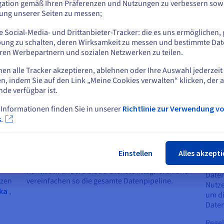
Erkenntnisse.
gation gemäß Ihren Präferenzen und Nutzungen zu verbessern sowi
tung unserer Seiten zu messen;
oder
 Social-Media- und Drittanbieter-Tracker: die es uns ermöglichen, 
Auf der aktuellen Website bleiben
ung zu schalten, deren Wirksamkeit zu messen und bestimmte Dat
ien
ren Werbepartnern und sozialen Netzwerken zu teilen.
nen alle Tracker akzeptieren, ablehnen oder Ihre Auswahl jederzeit
Eine andere Website wählen
n, indem Sie auf den Link „Meine Cookies verwalten“ klicken, der 
nde verfügbar ist.
 Informationen finden Sie in unserer
Richtlinie zur Verwendung v
ols
Cloud-basierte ETL-Lösungen
Wie
Schlie
.
zuv
d
Die Cloud hat die ETL-Landschaft revolutioniert.
 ihre
Durch ihre Flexibilität können sie mühelos
Die A
ei
skalieren, wenn das Datenvolumen wächst.
Einstellen
Alles akzepti
Schlü
Darüber hinaus lassen sich diese Lösungen
Defin
nahtlos in andere Cloud-Dienste integrieren und
Daten
tzen
vereinfachen so die gesamte Datenpipeline.
Nutze
ka
,
um di
Daten
Rege