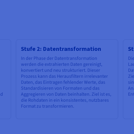
L
Stufe 2: Datentransformation
St
In der Phase der Datentransformation
Die
werden die extrahierten Daten gereinigt,
La
konvertiert und neu strukturiert. Dieser
Da
Prozess kann das Herausfiltern irrelevanter
Zi
Daten, das Eintragen fehlender Werte, das
sin
Standardisieren von Formaten und das
Ana
nd
Aggregieren von Daten beinhalten. Ziel ist es,
En
die Rohdaten in ein konsistentes, nutzbares
Format zu transformieren.