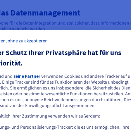
 das Datenmanagement
kbone für die Datenintegration und stellt sicher, dass Information
änglich gemacht werden.
enen Systemen, transformieren sie in ein standardisiertes Format un
ren, ohne zu akzeptieren
use), um Unternehmen wertvolle Erkenntnisse zu verschaffen, di
r Schutz Ihrer Privatsphäre hat für uns
Verbesserung der Daten
iorität.
von ETL weiter verstärkt.
Datenqualität und -konsistenz s
rukturierten und
entscheidender Bedeutung. ETL
ud und
seine Partner
verwenden Cookies und andere Tracker auf u
ie scheinen sich in Vereinigte Staaten zu
ellen zu kämpfen (soziale
zu bewältigen, indem sie Date
. Einige Tracker sind für das Funktionieren der Website unbedingt
),
Transformationsphase anwend
efinden.
lich. Sie ermöglichen es uns insbesondere, die Sicherheit des Dien
eisten oder bestimmte wesentliche Funktionen bereitzustellen. A
d die Wertschöpfung aus dieser
Hierzu müssen Fehler, Inkonsist
n Sie aus Vereinigte Staaten bestellen möchten, müssen Sie sich auf der
chen es uns, anonyme Reichweitenmessungen durchzuführen. Die
den Umgang mit dem Umfang und
korrigiert werden, um sicherzust
sprechenden Website umsehen und dort einen Account erstellen.
 sind von der Einwilligungspflicht ausgenommen.
d, ermöglichen es Unternehmen,
geladenen Daten korrekt und zu
zeit zu verarbeiten und zu
entsprechen. Durch die Verbess
ltlich Ihrer Zustimmung verwenden wir außerdem:
Gehe zur [Website] Webseite
n und datengesteuerten Aktionen
verbessern ETL-Prozesse die all
us.ovhcloud.com/
learn
Englisch
USD - $
Unternehmens und stärken so d
ungs- und Personalisierungs-Tracker: die es uns ermöglichen, Ihre