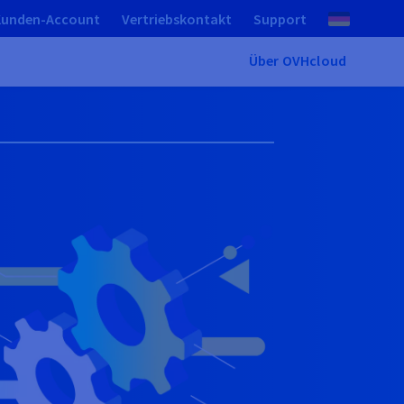
Kunden-Account
Vertriebskontakt
Support
Über OVHcloud