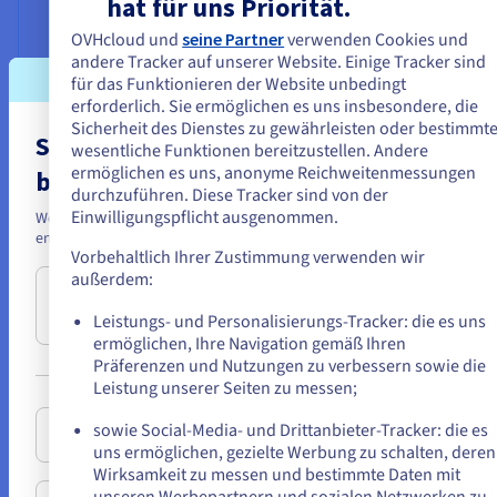
hat für uns Priorität.
Eine elliptische Kurve ist die
grafische Darstellung einer
OVHcloud und
seine Partner
verwenden Cookies und
mathematischen Gleichung. Dieser
andere Tracker auf unserer Website. Einige Tracker sind
Kurve ist vor allem dieses Merkmal
für das Funktionieren der Website unbedingt
zu eigen: Wenn eine Gerade sie in
erforderlich. Sie ermöglichen es uns insbesondere, die
zwei Punkten schneidet, dann
Sicherheit des Dienstes zu gewährleisten oder bestimmt
muss sie sie in einem dritten Punkt
Sie scheinen sich in Vereinigte Staaten
wesentliche Funktionen bereitzustellen. Andere
schneiden.
ermöglichen es uns, anonyme Reichweitenmessungen
befinden.
durchzuführen. Diese Tracker sind von der
Die Gesamtgröße der Schlüssel
Einwilligungspflicht ausgenommen.
Wenn Sie aus Vereinigte Staaten bestellen möchten, müssen Sie sich a
wird verringert und der Vorgang
entsprechenden Website umsehen und dort einen Account erstellen.
der Verschlüsselung dadurch
Vorbehaltlich Ihrer Zustimmung verwenden wir
verkürzt.
außerdem:
Gehe zur [Website] Webseite
Verbreitete Algorithmen für die asymmetrische Verschlüsselung
Leistungs- und Personalisierungs-Tracker: die es uns
us.ovhcloud.com/
learn
Englisch
USD - $
ermöglichen, Ihre Navigation gemäß Ihren
Präferenzen und Nutzungen zu verbessern sowie die
oder
Leistung unserer Seiten zu messen;
Verschlüsselung bei Übertragung und Ende-zu-
sowie Social-Media- und Drittanbieter-Tracker: die es
Auf der aktuellen Website bleiben
Ende-Verschlüsselung: die Unterschiede
uns ermöglichen, gezielte Werbung zu schalten, deren
Wirksamkeit zu messen und bestimmte Daten mit
Die
Verschlüsselung der Daten bei der Übertragung
unseren Werbepartnern und sozialen Netzwerken zu