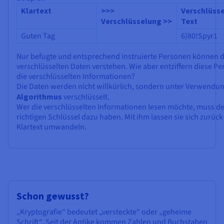
Klartext
>>>
Verschlüsse
Verschlüsselung >>
Text
Guten Tag
6)80!Spyr1
Nur befugte und entsprechend instruierte Personen können d
verschlüsselten Daten verstehen. Wie aber entziffern diese P
die verschlüsselten Informationen?
Die Daten werden nicht willkürlich, sondern unter Verwendun
Algorithmus
verschlüsselt.
Wer die verschlüsselten Informationen lesen möchte, muss d
richtigen Schlüssel dazu haben. Mit ihm lassen sie sich zurück
Klartext umwandeln.
Schon gewusst?
„Kryptografie“ bedeutet „versteckte“ oder „geheime
Schrift“. Seit der Antike kommen Zahlen und Buchstaben