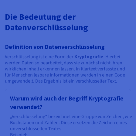
Dokumentation
Dokumentation
Preise
Dokumentation
Roadmap und Changelog
Roadmap und Changelog
Monitoring
Verfügbarkeit nach Regionen
Die Bedeutung der
Roadmap und Changelog
Dokumentation
Datenverschlüsselung
Roadmap und Changelog
Roadmap und Changelog
Definition von Datenverschlüsselung
Verschlüsselung ist eine Form der
Kryptografie
. Hierbei
werden Daten so bearbeitet, dass sie zunächst nicht ihren
wirklichen Inhalt erkennen lassen. In Klartext verfasste und
für Menschen lesbare Informationen werden in einen Code
umgewandelt. Das Ergebnis ist ein verschlüsselter Text.
Warum wird auch der Begriff Kryptografie
verwendet?
„Verschlüsselung“ bezeichnet eine Gruppe von Zeichen, wie
Buchstaben und Zahlen. Diese ersetzen die Zeichen eines
unverschlüsselten Textes.
Beispiel: