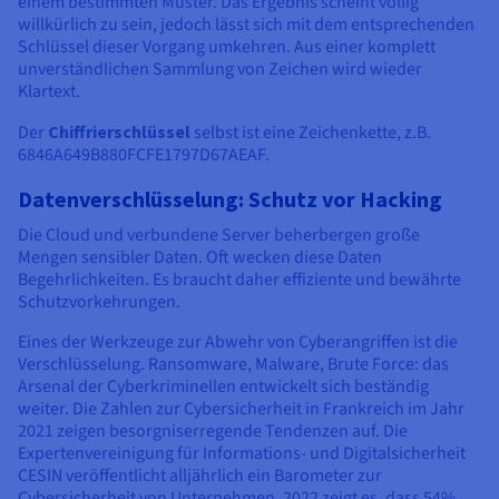
einem bestimmten Muster. Das Ergebnis scheint völlig
willkürlich zu sein, jedoch lässt sich mit dem entsprechenden
Schlüssel dieser Vorgang umkehren. Aus einer komplett
unverständlichen Sammlung von Zeichen wird wieder
Klartext.
Der
Chiffrierschlüssel
selbst ist eine Zeichenkette, z.B.
6846A649B880FCFE1797D67AEAF.
Datenverschlüsselung: Schutz vor Hacking
Die Cloud und verbundene Server beherbergen große
Mengen sensibler Daten. Oft wecken diese Daten
Begehrlichkeiten. Es braucht daher effiziente und bewährte
Schutzvorkehrungen.
Eines der Werkzeuge zur Abwehr von Cyberangriffen ist die
Verschlüsselung. Ransomware, Malware, Brute Force: das
Arsenal der Cyberkriminellen entwickelt sich beständig
weiter. Die Zahlen zur Cybersicherheit in Frankreich im Jahr
2021 zeigen besorgniserregende Tendenzen auf. Die
Expertenvereinigung für Informations- und Digitalsicherheit
CESIN veröffentlicht alljährlich ein Barometer zur
Cybersicherheit von Unternehmen. 2022 zeigt es, dass 54%