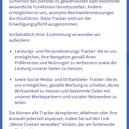
Sicherheit des Dienstes zu gewährleisten oder bestimmte
Sie scheinen sich in Vereinigte
wesentliche Funktionen bereitzustellen. Andere
Staaten zu befinden.
ermöglichen es uns, anonyme Reichweitenmessungen
Objekt im Vergleich zu Datei und
durchzuführen. Diese Tracker sind von der
Wenn Sie aus Vereinigte Staaten bestellen möchten, müssen Sie
Einwilligungspflicht ausgenommen.
Block Storage: Wie unterscheiden
sich auf der entsprechenden Website umsehen und dort einen
Account erstellen.
Vorbehaltlich Ihrer Zustimmung verwenden wir
sie sich?
außerdem:
Gehe zur [Website] Webseite
File Storage ist die richtige Wahl für Sie, wenn Sie ein
Leistungs- und Personalisierungs-Tracker: die es uns
einfaches, hierarchisches Speichersystem benötigen, das mit
us.ovhcloud.com/
learn
Englisch
USD - $
ermöglichen, Ihre Navigation gemäß Ihren
traditionellen Dateisystemen kompatibel und einfach zu
Präferenzen und Nutzungen zu verbessern sowie die
navigieren und zu verwalten ist. Dieser Speicher eignet sich
oder
Leistung unserer Seiten zu messen;
besonders für kleinere Datensätze und Szenarien mit
geteiltem Zugriff.
sowie Social-Media- und Drittanbieter-Tracker: die es
Auf der aktuellen Website bleiben
uns ermöglichen, gezielte Werbung zu schalten, deren
Wählen Sie Object Storage, wenn Sie mit großen Mengen
Wirksamkeit zu messen und bestimmte Daten mit
unstrukturierter Unternehmensdaten arbeiten, auf die über
unseren Werbepartnern und sozialen Netzwerken zu
Webprotokolle zugegriffen werden soll. Seine Skalierbarkeit
teilen.
Eine andere Website wählen
und Kosteneffizienz machen diesen Speichertyp zur besten
Wahl für cloud-native Anwendungen, Big-Data-Analysen
Sie können alle Tracker akzeptieren, ablehnen oder Ihre
sowie Archivierung.
Auswahl jederzeit anpassen, indem Sie auf den Link
„Meine Cookies verwalten“ klicken, der am Seitenende
Und schließlich ist Block Storage vor allem für Anwendungen
Schließen