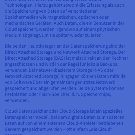
Dokumentation
Dokumentation
Technologien. Hierzu gehört sowohl die Erfassung als auch
Preise
Dokumentation
Roadmap und Changelog
Roadmap und Changelog
Monitoring
die Speicherung von Daten auf verschiedenen
Verfügbarkeit nach Regionen
Roadmap und Changelog
Speichermedien wie magnetischen, optischen oder
Dokumentation
mechanischen Geräten. Auch Daten, die ein Benutzer in der
Roadmap und Changelog
Cloud speichert, werden irgendwo auf einem physischen
Roadmap und Changelog
Medium abgelegt, um sie später wieder zu lesen.
Die beiden Hauptkategorien der Datenspeicherung sind der
Direct Attached Storage und Network Attached Storage. Der
Direct Attached Storage (DAS) ist meist direkt an den Rechner
angeschlossen und wird in der Regel für lokale Backups
verwendet. Bei netzwerkbasiertem Storage (NAS oder
Network Attached Storage) hingegen können Daten mithilfe
von Software über ein gemeinsam genutztes Netzwerk
gespeichert und abgerufen werden. Beide Systeme können
Festplatten oder Flash-Speicher, d. h. Speicherchips,
verwenden.
Cloud-Datenspeicher oder Cloud-Storage ist ein spezielles
Datenspeichermodell, bei dem digitale Daten zum späteren
Lesen auf von einem externen Cloud-Anbieter betriebenen
Servern gespeichert werden – oft einfach „die Cloud“