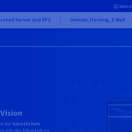
Mein 
icated Server und VPS
Domain, Hosting, E-Mail
Vision
ld der
künstlichen
en mit der Fähigkeit zu