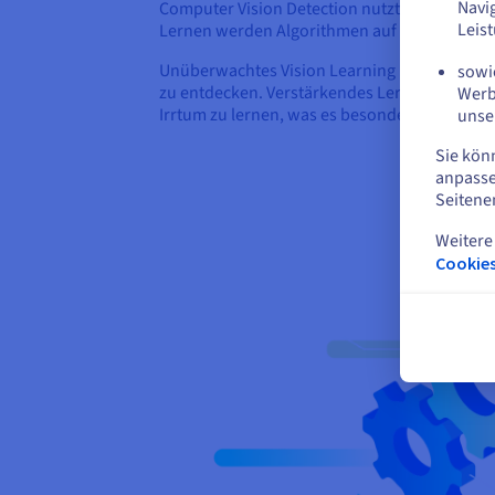
Navi
Computer Vision Detection nutzt verschieden
Leis
Lernen werden Algorithmen auf gekennzeichnet
Unüberwachtes Vision Learning hingegen erm
sowie
zu entdecken. Verstärkendes Lernen, das davo
Werb
Irrtum zu lernen, was es besonders für Aufga
unse
Sie kön
anpasse
Seitene
Weitere
Cookies