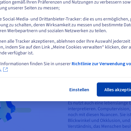
gation gemäß Ihren Präferenzen und Nutzungen zu verbessern sowi
e Typen von Machine-Learning-Code, um diese Aufgaben durch Klas
tung unserer Seiten zu messen;
en Datensätzen trainiert, wobei jedes Bild mit dem Objekt markier
oder
öglicht es Algorithmen, Muster und Strukturen in der Datenanal
 Social-Media- und Drittanbieter-Tracker: die es uns ermöglichen, 
Auf der aktuellen Website bleiben
n inspiriert ist, wie Tiere durch Belohnungen und Strafen lernen
ung zu schalten, deren Wirksamkeit zu messen und bestimmte Dat
ben wie Spielen und Robotik nützlich macht.
ren Werbepartnern und sozialen Netzwerken zu teilen.
nen alle Tracker akzeptieren, ablehnen oder Ihre Auswahl jederzeit
Eine andere Website wählen
n, indem Sie auf den Link „Meine Cookies verwalten“ klicken, der 
nde verfügbar ist.
Unterschied zum mensc
Während Cloud Computer Vision 
 Informationen finden Sie in unserer
Richtlinie zur Verwendung v
Schlie
Nachahmung des menschlichen 
.
grundlegende Unterschiede zwi
Sehvermögen ist bemerkenswert
verschiedenen Bedingungen mühe
Einstellen
Alles akzepti
verdeckt sind oder aus verschi
Es nutzt auch eine lebenslange 
interpretieren. Computervision,
noch mit diesen Nuancen. Sie ist
Blickwinkel und Okklusion, und 
Verständnis, das Menschen besi