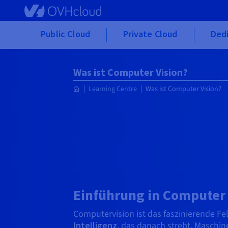
Skip to main content
Public Cloud
Private Cloud
Ded
Was ist Computer Vision?
Learning Centre
Was ist Computer Vision?
Einführung in Computer 
Computervision ist das faszinierende Fe
Intelligenz
, das danach strebt, Maschin