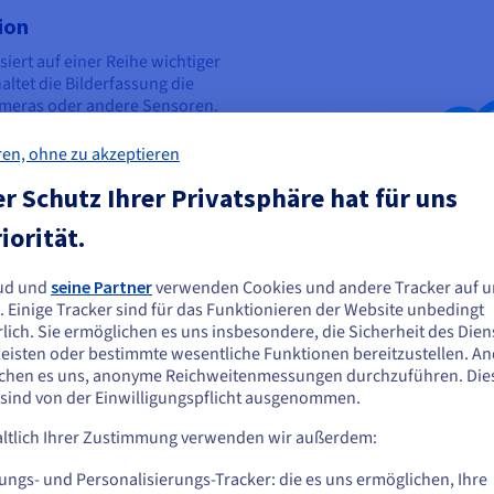
ion
iert auf einer Reihe wichtiger
tet die Bilderfassung die
ameras oder andere Sensoren.
arbeitung unterzogen, die die
e Analyse vorbereitet.
ren, ohne zu akzeptieren
e Erkennungsschritt, bei dem die
r Schutz Ihrer Privatsphäre hat für uns
ielle Muster und Objekte im
iorität.
exturen. Diese Funktionen dienen
er das System versucht, Objekte
lassifizieren.
ud und
seine Partner
verwenden Cookies und andere Tracker auf u
ie scheinen sich in Vereinigte Staaten zu
. Einige Tracker sind für das Funktionieren der Website unbedingt
ins Spiel, die es dem System
efinden.
lich. Sie ermöglichen es uns insbesondere, die Sicherheit des Dien
terpretieren und auf der
eisten oder bestimmte wesentliche Funktionen bereitzustellen. A
Maßnahmen zu ergreifen.
n Sie aus Vereinigte Staaten bestellen möchten, müssen Sie sich auf der
chen es uns, anonyme Reichweitenmessungen durchzuführen. Die
sprechenden Website umsehen und dort einen Account erstellen.
 sind von der Einwilligungspflicht ausgenommen.
ltlich Ihrer Zustimmung verwenden wir außerdem:
Gehe zur [Website] Webseite
us.ovhcloud.com/
learn
Englisch
USD - $
ungs- und Personalisierungs-Tracker: die es uns ermöglichen, Ihre