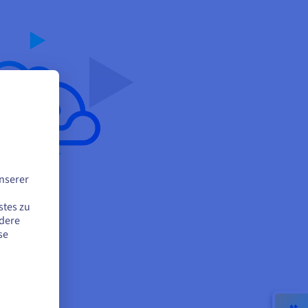
nserer
stes zu
ndere
se