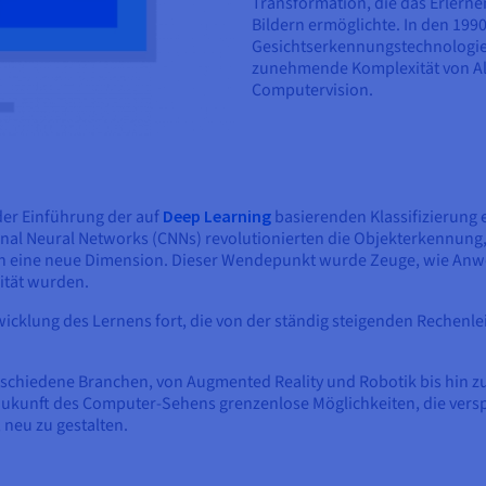
Transformation, die das Erlern
Bildern ermöglichte. In den 199
Gesichtserkennungstechnologie v
zunehmende Komplexität von A
Computervision.
der Einführung der auf
Deep Learning
basierenden Klassifizierung
nal Neural Networks (CNNs) revolutionierten die Objekterkennun
in eine neue Dimension. Dieser Wendepunkt wurde Zeuge, wie An
lität wurden.
twicklung des Lernens fort, die von der ständig steigenden Rechen
schiedene Branchen, von Augmented Reality und Robotik bis hin zu
 Zukunft des Computer-Sehens grenzenlose Möglichkeiten, die versp
 neu zu gestalten.