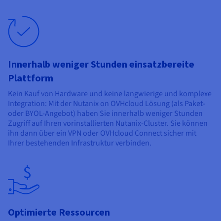
Dokumentation
Dokumentation
Preise
Dokumentation
Roadmap und Changelog
Roadmap und Changelog
Monitoring
Verfügbarkeit nach Regionen
Roadmap und Changelog
Dokumentation
Roadmap und Changelog
Roadmap und Changelog
Innerhalb weniger Stunden einsatzbereite
Plattform
Kein Kauf von Hardware und keine langwierige und komplexe
Integration: Mit der Nutanix on OVHcloud Lösung (als Paket-
oder BYOL-Angebot) haben Sie innerhalb weniger Stunden
Zugriff auf Ihren vorinstallierten Nutanix-Cluster. Sie können
ihn dann über ein VPN oder OVHcloud Connect sicher mit
Ihrer bestehenden Infrastruktur verbinden.
Optimierte Ressourcen