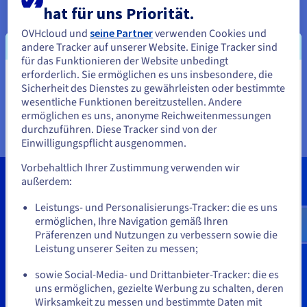
hat für uns Priorität.
OVHcloud und
seine Partner
verwenden Cookies und
andere Tracker auf unserer Website. Einige Tracker sind
für das Funktionieren der Website unbedingt
erforderlich. Sie ermöglichen es uns insbesondere, die
Sie scheinen sich in Vereinigte
Sicherheit des Dienstes zu gewährleisten oder bestimmte
wesentliche Funktionen bereitzustellen. Andere
Staaten zu befinden.
ermöglichen es uns, anonyme Reichweitenmessungen
durchzuführen. Diese Tracker sind von der
Wenn Sie aus Vereinigte Staaten bestellen möchten, müssen Sie
Einwilligungspflicht ausgenommen.
sich auf der entsprechenden Website umsehen und dort einen
Account erstellen.
Vorbehaltlich Ihrer Zustimmung verwenden wir
außerdem:
Demo und individuelle
Gehe zur [Website] Webseite
us.ovhcloud.com/
hosted-private-
Leistungs- und Personalisierungs-Tracker: die es uns
Kostenvoranschläge
cloud
Englisch
USD - $
ermöglichen, Ihre Navigation gemäß Ihren
Präferenzen und Nutzungen zu verbessern sowie die
Leistung unserer Seiten zu messen;
Melden Sie sich für eine Demo an und lassen Sie sich einen
oder
individuellen Kostenvoranschlag erstellen.
sowie Social-Media- und Drittanbieter-Tracker: die es
uns ermöglichen, gezielte Werbung zu schalten, deren
Auf der aktuellen Website bleiben
Wirksamkeit zu messen und bestimmte Daten mit
Vertriebsteam kontaktieren