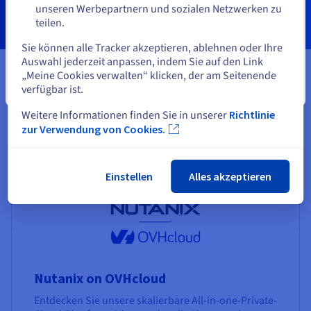
unseren Werbepartnern und sozialen Netzwerken zu
teilen.
Eine andere Website wählen
Sie können alle Tracker akzeptieren, ablehnen oder Ihre
Auswahl jederzeit anpassen, indem Sie auf den Link
„Meine Cookies verwalten“ klicken, der am Seitenende
verfügbar ist.
Schließen
Für den Erfolg Ihres Disaster-
Weitere Informationen finden Sie in unserer
Richtlinie
Recovery-Projekts empfohlene
zur Verwendung von Cookies.
Produkte
Einstellen
Alles akzeptieren
Nutanix on OVHcloud
Entdecken Sie unsere skalierbare All-in-one-Private-