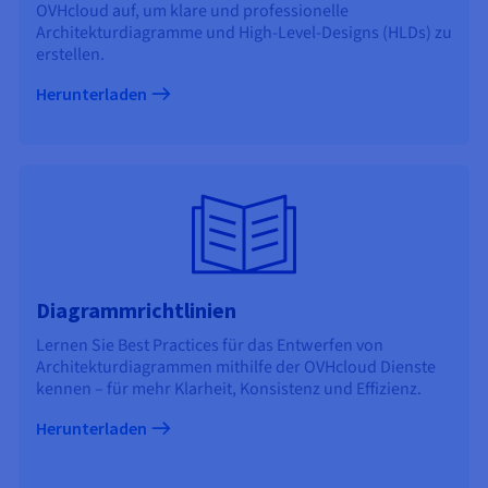
Dokumentation
Dokumentation
OVHcloud auf, um klare und professionelle
Preise
Dokumentation
Roadmap und Changelog
Roadmap und Changelog
Monitoring
Architekturdiagramme und High-Level-Designs (HLDs) zu
Verfügbarkeit nach Regionen
erstellen.
Roadmap und Changelog
Dokumentation
Herunterladen
Roadmap und Changelog
Roadmap und Changelog
Diagrammrichtlinien
Lernen Sie Best Practices für das Entwerfen von
Architekturdiagrammen mithilfe der OVHcloud Dienste
kennen – für mehr Klarheit, Konsistenz und Effizienz.
Herunterladen