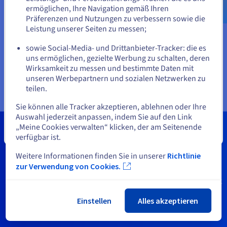
us.ovhcloud.com/
Englisch
USD - $
entwerfen, zu visualisieren und zu verwalten, um so die
ermöglichen, Ihre Navigation gemäß Ihren
Produktivität zu steigern und ihre Workflows
Präferenzen und Nutzungen zu verbessern sowie die
aufeinander abzustimmen.
oder
Leistung unserer Seiten zu messen;
Zur Website
sowie Social-Media- und Drittanbieter-Tracker: die es
Auf der aktuellen Website bleiben
uns ermöglichen, gezielte Werbung zu schalten, deren
SaaS
Wirksamkeit zu messen und bestimmte Daten mit
unseren Werbepartnern und sozialen Netzwerken zu
teilen.
Eine andere Website wählen
Sie können alle Tracker akzeptieren, ablehnen oder Ihre
Auswahl jederzeit anpassen, indem Sie auf den Link
„Meine Cookies verwalten“ klicken, der am Seitenende
Schließen
OVHcloud Zertifizierungen
verfügbar ist.
Weitere Informationen finden Sie in unserer
Richtlinie
Unsere für Partner (SIs, MSPs und MSSPs) entwickelten
zur Verwendung von Cookies.
Zertifizierungsschulungsprogramme helfen Ihnen,
Fachwissen aufzubauen und Ihre Fähigkeiten im Hinblick
auf die Technologien von OVHcloud zu validieren.
Einstellen
Alles akzeptieren
Stärken Sie Ihr Angebot und heben Sie sich vom Cloud-
Ökosystem ab.