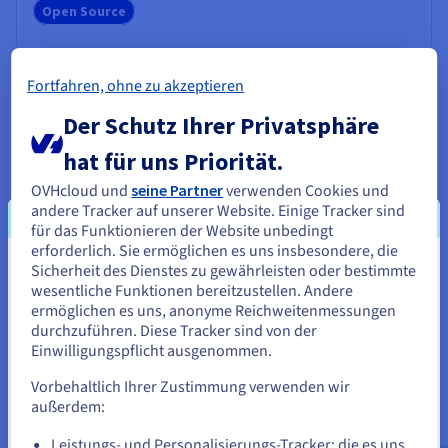
Open Source
Fortfahren, ohne zu akzeptieren
Der Schutz Ihrer Privatsphäre
Holori
hat für uns Priorität.
Eine cloudnative SaaS-Plattform, die entwickelt wurde,
um das Management komplexer Architekturen zu
OVHcloud und
seine Partner
verwenden Cookies und
vereinfachen. So werden Skalierbarkeit,
andere Tracker auf unserer Website. Einige Tracker sind
Automatisierung und Betriebseffizienz verbessert.
für das Funktionieren der Website unbedingt
erforderlich. Sie ermöglichen es uns insbesondere, die
Zur Website
Sicherheit des Dienstes zu gewährleisten oder bestimmte
Sie scheinen sich in Vereinigte
wesentliche Funktionen bereitzustellen. Andere
SaaS
Staaten zu befinden.
ermöglichen es uns, anonyme Reichweitenmessungen
durchzuführen. Diese Tracker sind von der
Wenn Sie aus Vereinigte Staaten bestellen möchten, müssen Sie
Einwilligungspflicht ausgenommen.
sich auf der entsprechenden Website umsehen und dort einen
Account erstellen.
Brainboard
Vorbehaltlich Ihrer Zustimmung verwenden wir
außerdem:
Eine kollaborative SaaS-Lösung, die es Teams
Gehe zur [Website] Webseite
ermöglicht, Cloud-Architekturen in Echtzeit zu
Leistungs- und Personalisierungs-Tracker: die es uns