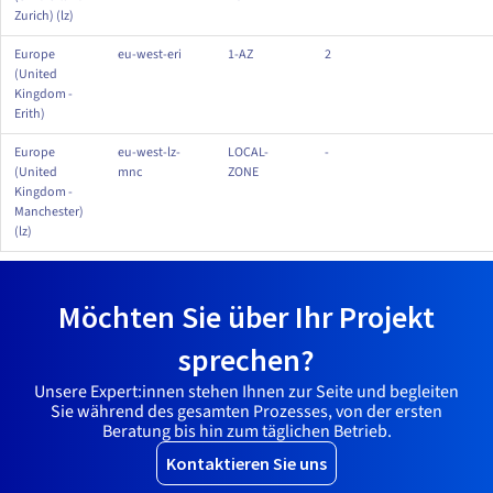
Zurich) (lz)
Europe
eu-west-eri
1-AZ
2
(United
Kingdom -
Erith)
Europe
eu-west-lz-
LOCAL-
-
(United
mnc
ZONE
Kingdom -
Manchester)
(lz)
Möchten Sie über Ihr Projekt
sprechen?
Unsere Expert:innen stehen Ihnen zur Seite und begleiten
Sie während des gesamten Prozesses, von der ersten
Beratung bis hin zum täglichen Betrieb.
Kontaktieren Sie uns