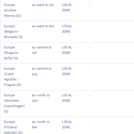
Regionen und Verfügbarkeitszonen nach Geografie
Europe
eu-west-lz-vie
LOCAL-
-
(Austria -
ZONE
Vienna) (lz)
Europe
eu-west-lz-bru
LOCAL-
-
(Belgium -
ZONE
Brussels) (lz)
Europe
eu-central-lz-
LOCAL-
-
(Bulgaria -
sof
ZONE
Sofia) (lz)
Europe
eu-central-lz-
LOCAL-
-
(Czech
prg
ZONE
republic -
Prague) (lz)
Europe
eu-north-lz-
LOCAL-
-
(Denmark -
cph
ZONE
Copenhagen)
(lz)
Europe
eu-north-lz-
LOCAL-
-
(Finland -
hel
ZONE
Helsinki) (lz)