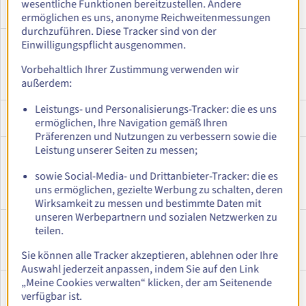
wesentliche Funktionen bereitzustellen. Andere
(Ireland -
ZONE
ermöglichen es uns, anonyme Reichweitenmessungen
Dublin) (lz)
durchzuführen. Diese Tracker sind von der
Europe (Italy
eu-south-mil
3-AZ
3
Einwilligungspflicht ausgenommen.
- Milan)
Vorbehaltlich Ihrer Zustimmung verwenden wir
außerdem:
Leistungs- und Personalisierungs-Tracker: die es uns
Europe (Italy
eu-south-lz-
LOCAL-
-
ermöglichen, Ihre Navigation gemäß Ihren
- Milan) (lz)
mil
ZONE
Präferenzen und Nutzungen zu verbessern sowie die
Europe
eu-west-lz-lux
LOCAL-
-
Leistung unserer Seiten zu messen;
(Luxembourg
ZONE
-
sowie Social-Media- und Drittanbieter-Tracker: die es
Luxembourg)
uns ermöglichen, gezielte Werbung zu schalten, deren
(lz)
Wirksamkeit zu messen und bestimmte Daten mit
unseren Werbepartnern und sozialen Netzwerken zu
Europe
eu-west-lz-
LOCAL-
-
teilen.
(Netherlands
ams
ZONE
- Amsterdam)
Sie können alle Tracker akzeptieren, ablehnen oder Ihre
(lz)
Auswahl jederzeit anpassen, indem Sie auf den Link
„Meine Cookies verwalten“ klicken, der am Seitenende
Europe
eu-north-lz-
LOCAL-
-
(Norway -
osl
ZONE
verfügbar ist.