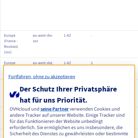
Europe
eu-west-rbx-
1-AZ
-
(France -
snc
Roubaix)
(snc)
Europe
eu-west-sbg
1-AZ
2
(France -
Strasbourg)
Fortfahren, ohne zu akzeptieren
Europe
eu-west-sbg-
1-AZ
-
Der Schutz Ihrer Privatsphäre
(France -
snc
Strasbourg)
hat für uns Priorität.
(snc)
OVHcloud und
seine Partner
verwenden Cookies und
Europe
eu-west-lim
1-AZ
3
andere Tracker auf unserer Website. Einige Tracker sind
(Germany -
für das Funktionieren der Website unbedingt
Limburg)
erforderlich. Sie ermöglichen es uns insbesondere, die
Sicherheit des Dienstes zu gewährleisten oder bestimmte
Europe
eu-west-lz-dln
LOCAL-
-