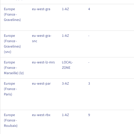
Europe
eu-west-gra
1-AZ
4
(France -
Gravelines)
Europe
eu-west-gra-
1-AZ
-
(France -
snc
Gravelines)
(snc)
Europe
eu-west-lz-mrs
LOCAL-
-
(France -
ZONE
Marseille) (lz)
Europe
eu-west-par
3-AZ
3
(France -
Paris)
Europe
eu-west-rbx
1-AZ
9
(France -
Roubaix)