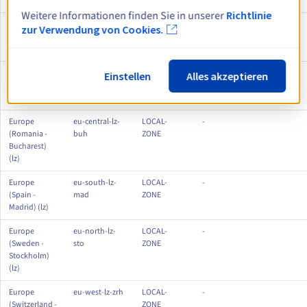
Oslo) (lz)
Weitere Informationen finden Sie in unserer
Richtlinie
Europe
eu-central-
1-AZ
1
zur Verwendung von Cookies.
(Poland -
waw
Warsaw)
Europe
eu-south-lz-lis
LOCAL-
-
Einstellen
Alles akzeptieren
(Portugal -
ZONE
Lisboa) (lz)
Europe
eu-central-lz-
LOCAL-
-
(Romania -
buh
ZONE
Bucharest)
(lz)
Europe
eu-south-lz-
LOCAL-
-
(Spain -
mad
ZONE
Madrid) (lz)
Europe
eu-north-lz-
LOCAL-
-
(Sweden -
sto
ZONE
Stockholm)
(lz)
Europe
eu-west-lz-zrh
LOCAL-
-
(Switzerland -
ZONE