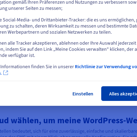
gation gemäß Ihren Präferenzen und Nutzungen zu verbessern sowi
d gut zugängliches Menü
Veröffentlichungen. Aktiviere
tung unserer Seiten zu messen;
stellen, und behalten Sie eine
Sie die Kommentare, wenn Si
oder
gische Hierarchie in Ihren
den Austausch fördern
 Social-Media- und Drittanbieter-Tracker: die es uns ermöglichen, 
teln und Inhalten bei.
möchten.
Auf der aktuellen Website bleiben
ung zu schalten, deren Wirksamkeit zu messen und bestimmte Dat
ren Werbepartnern und sozialen Netzwerken zu teilen.
Um noch einen Schritt weiter
gehen, können Sie Ihre Websi
nen alle Tracker akzeptieren, ablehnen oder Ihre Auswahl jederzeit
mit Erweiterungen ausstatten
Eine andere Website wählen
n, indem Sie auf den Link „Meine Cookies verwalten“ klicken, der 
die auf Ihr Ziel abgestimmt si
nde verfügbar ist.
SEO-Tools,
Formularverwaltung,
 Informationen finden Sie in unserer
Richtlinie zur Verwendung v
Integration von sozialen
Schlie
.
Netzwerken, statistische
Nachverfolgung usw.
Einstellen
Alles akzepti
oud wählen, um meine WordPress-Web
llen bedeutet, sich für eine zuverlässige, einfache und skalierbar