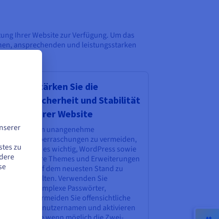
ltung Ihrer Website zur Verfügung. Um das
lichen, ansprechenden und leistungsstarken
Stärken Sie die
Sicherheit und Stabilität
Ihrer Website
ie
nserer
Um unangenehme
Überraschungen zu vermeiden,
stes zu
ist es wichtig, WordPress sowie
r
ndere
Ihre Themes und Erweiterungen
se
auf dem neuesten Stand zu
ch
halten. Verwenden Sie
ess
komplexe Passwörter,
vermeiden Sie offensichtliche
und
Benutzernamen und aktivieren
Sie wenn möglich die Zwei-