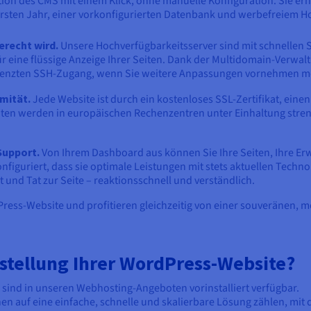
lation des CMS mit einem Klick, ohne manuelle Konfiguration. Sie e
ersten Jahr, einer vorkonfigurierten Datenbank und werbefreiem Ho
erecht wird.
Unsere Hochverfügbarkeitsserver sind mit schnellen 
ür eine flüssige Anzeige Ihrer Seiten. Dank der Multidomain-Verwa
renzten SSH-Zugang, wenn Sie weitere Anpassungen vornehmen m
mität.
Jede Website ist durch ein kostenloses SSL-Zertifikat, ein
en werden in europäischen Rechenzentren unter Einhaltung streng
Support.
Von Ihrem Dashboard aus können Sie Ihre Seiten, Ihre Er
figuriert, dass sie optimale Leistungen mit stets aktuellen Techno
 und Tat zur Seite – reaktionsschnell und verständlich.
Press-Website und profitieren gleichzeitig von einer souveränen, 
Erstellung Ihrer WordPress-Website?
 sind in unseren Webhosting-Angeboten vorinstalliert verfügbar.
nen auf eine einfache, schnelle und skalierbare Lösung zählen, mit