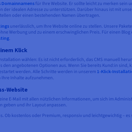
es Domainnamens
für Ihre Website. Er sollte leicht zu merken sein
den der idealen Adresse zu unterstützen. Darüber hinaus ist mit 
erstellen oder einen bestehenden Namen übertragen.
tings
unerlässlich, um Ihre Website online zu stellen. Unsere Paket
– ohne Werbung und zu einem erschwinglichen Preis. Für einen Bl
sting
.
einem Klick
Installation wählen: Es ist nicht erforderlich, das CMS manuell her
us den angebotenen Optionen aus. Wenn Sie bereits Kund:in sind, ka
estartet werden. Alle Schritte werden in unserem
1-Klick-Installa
m Ihre Inhalte aufzunehmen.
ess-Website
e eine E-Mail mit allen nützlichen Informationen, um sich im Admin
n geben und ihr Layout anpassen.
. Ob kostenlos oder Premium, responsiv und leichtgewichtig – es so