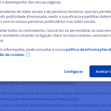
r o desempenho das nossas páginas;
ou
e pedidos API por dia
significava que a plataforma tinha de fun
 necessária para absorver picos de procura e manter os níveis de s
treadores de redes sociais e de parceiros terceiros: que nos permi
Ficar no website atual
dir publicidade direcionada, medir a sua eficácia e partilhar dete
 com os nossos parceiros publicitários e as redes sociais.
instituições financeiras como a Robinhood e a Circle e, com essa b
itar todos os rastreadores, recusá-los ou personalizar as suas esc
Selecionar outro website
olo, angariar mais clientes de renome e disponibilizar aos progra
r momento clicando na ligação «Gerir os meus cookies» acessível 
apidamente, tudo isto sem comprometer a soberania nem a conform
na.
is informações, pode consultar a nossa
política de informações d
Fec
ção de cookies.
ução»
, declara Radu Enoiu, responsável de Engenharia na Alchemy.
as, enquanto outros precisam de alta velocidade em hiperescala. Pa
 precisávamos de um parceiro cloud com uma presença verdadeirame
Configurar
Aceitar 
fraestruturas recém-adquiridas sem comprometer o desempenho.»
rentar vários desafios técnicos e operacionais:
ntir uma capacidade de resposta em tempo real em redes blockchai
eriência de desenvolvimento sem interrupções.
uanto fornecedor de infraestruturas essenciais para plataformas 