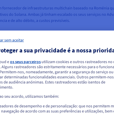
m fornecedor de infraestruturas multichain baseado na Roménia que
ativos do Solana. Ambas já tinham escalado os seus serviços no Ad
cia e de alto débito, a custos previsíveis.
egada europeia e uma fundação infraestrutural soberana, de mod
ar sem aceitar
o.
oteger a sua privacidade é a nossa priorid
loud e
os seus parceiros
utilizam cookies e outros rastreadores no
. Alguns rastreadores são estritamente necessários para o funcio
arece que está localizado em Estados Unido
. Permitem-nos, nomeadamente, garantir a segurança do serviço ou
ar determinadas funcionalidades essenciais. Outros permitem-nos 
vel global, sem perder velocidade ou confiança
a encomendar a partir de Estados Unidos, terá de consultar e criar uma con
s de audiência anónimas. Estes rastreadores estão isentos de
website do país em questão.
imento.
trutura para dar resposta a uma base de clientes global em rápido
 ao seu acordo, utilizamos também:
disponibilidade em todos os mercados, da América do Norte e da E
Aceder ao website do Estados Unidos
us.ovhcloud.com/
Inglês
USD - $
readores de desempenho e de personalização: que nos permitem m
a navegação de acordo com as suas preferências e utilizações, be