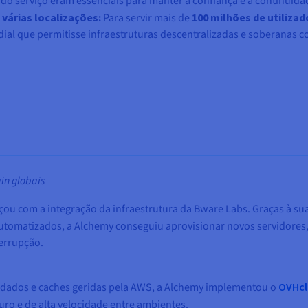
a do serviço eram essenciais para manter a confiança e a continuid
várias localizações:
Para servir mais de
100 milhões de utilizad
al que permitisse infraestruturas descentralizadas e soberanas
in globais
u com a integração da infraestrutura da Bware Labs. Graças à sua 
tomatizados, a Alchemy conseguiu aprovisionar novos servidores, 
terrupção.
 dados e caches geridas pela AWS, a Alchemy implementou o
OVHcl
uro e de alta velocidade entre ambientes.