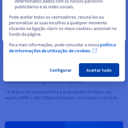
determinados dados com os nossos parceiros
Ásia-Pacífico (Índia -
ap-south-mum
✔
publicitários e as redes sociais.
Mumbai)
Selecionar outro website
Pode aceitar todos os rastreadores, recusá-los ou
Uma região é uma área geográfica composta por um ou mais
personalizar as suas escolhas a qualquer momento
datacenters. Encontrará mais informações sobre a
clicando na ligação «Gerir os meus cookies» acessível no
organização da região OVHcloud nesta
página
.
fundo da página.
Fechar
(1) Largura de banda privada
limitada pelas capacidades
Para mais informações, pode consultar a nossa
política
dos produtos interligados. Consulte os dados do produto
de informações de utilização de cookies.
para obter informações sobre a compatibilidade do vRack e
as capacidades de largura de banda privada.
Configurar
Aceitar tudo
(2) A largura de banda pública
está associada apenas ao
encaminhamento dos blocos Additional IP para o vRack (este
é o caso de uso do «gateway de Internet»).
* A largura de banda pública é gratuita até 100 Mbps nas
regiões APAC e até 5 Gbps na Europa, no Canadá e nos EUA.