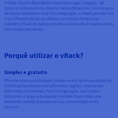
Documentação
Documentação
Documentação
Private Cloud e Bare Metal numa rede Layer 2 segura - tal
Preços
Roadmap & Changelog
Roadmap & Changelog
Roadmap & Changelog
Observabilidade
como se estivessem no mesmo rack e datacenter. Com largura
Disponibilidade por regiões
de banda ilimitada e uma fácil integração, o vRack permite-lhe
Documentação
criar infraestruturas escaláveis, ao mesmo tempo que
mantém o fluxo de dados privado e otimizado a nível mundial,
Roadmap & Changelog
Roadmap & Changelog
sem custos adicionais.
Porquê utilizar o vRack?
Simples e gratuito
Oferece uma conectividade simples entre vários produtos da
OVHcloud localizados em diferentes regiões, mesmo em
diferentes continentes. Fácil configuração, sem custos
adicionais e largura de banda ilimitada fazem dela uma
excelente camada base para a sua comunicação entre
serviços.