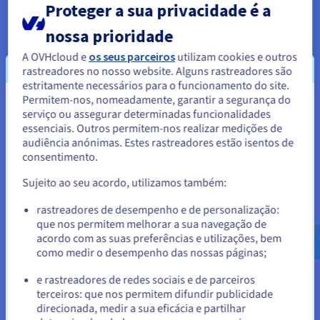
Proteger a sua privacidade é a
Europa (Itália -
Milão)
nossa prioridade
América do Norte
ca-east-bhs
✔
A OVHcloud e
os seus parceiros
utilizam cookies e outros
(Canadá - Leste -
rastreadores no nosso website. Alguns rastreadores são
Beauharnois)
estritamente necessários para o funcionamento do site.
América do Norte
ca-este-tor
✔
Permitem-nos, nomeadamente, garantir a segurança do
Parece que está localizado em
(Canadá - Leste -
serviço ou assegurar determinadas funcionalidades
Toronto)
essenciais. Outros permitem-nos realizar medições de
Estados Unidos.
audiência anónimas. Estes rastreadores estão isentos de
América do Norte
us-east-vin
✔
consentimento.
(EUA - Leste - Vint
Para encomendar a partir de Estados Unidos, terá de consultar e
criar uma conta no website do país em questão.
Hill)
Sujeito ao seu acordo, utilizamos também:
América do Norte
us-west-hil
✔
Aceder ao website do Estados Unidos
(EUA - Oeste -
rastreadores de desempenho e de personalização:
Hillsboro)
que nos permitem melhorar a sua navegação de
us.ovhcloud.com/
network
Inglês
USD - $
acordo com as suas preferências e utilizações, bem
Ásia-Pacífico
ap-southeast-sgp
✔
como medir o desempenho das nossas páginas;
(Singapura -
ou
Singapura)
e rastreadores de redes sociais e de parceiros
Ásia-Pacífico
ap-southeast-syd
✔
terceiros: que nos permitem difundir publicidade
Ficar no website atual
(Austrália - Sydney)
direcionada, medir a sua eficácia e partilhar