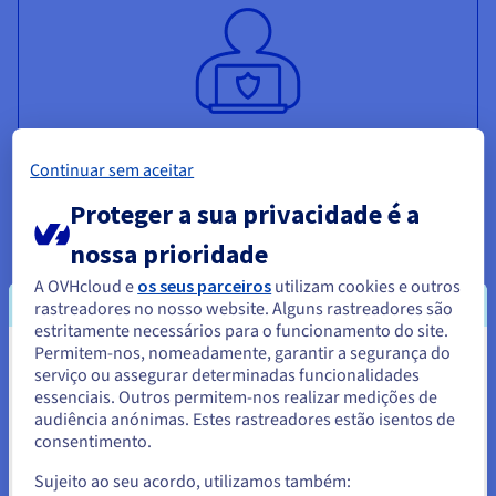
Cibersegurança & sistemas de rede
Continuar sem aceitar
Proteger a sua privacidade é a
Ver todos os artigos
nossa prioridade
A OVHcloud e
os seus parceiros
utilizam cookies e outros
rastreadores no nosso website. Alguns rastreadores são
estritamente necessários para o funcionamento do site.
Permitem-nos, nomeadamente, garantir a segurança do
Parece que está localizado em
serviço ou assegurar determinadas funcionalidades
essenciais. Outros permitem-nos realizar medições de
Estados Unidos.
audiência anónimas. Estes rastreadores estão isentos de
Infraestrutura & servidores de TI
consentimento.
Para encomendar a partir de Estados Unidos, terá de consultar e
criar uma conta no website do país em questão.
Sujeito ao seu acordo, utilizamos também: