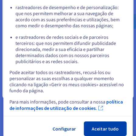
Ver todos os artigos
Aceder ao website do Estados Unidos
rastreadores de desempenho e de personalização:
que nos permitem melhorar a sua navegação de
us.ovhcloud.com/
learn
Inglês
USD - $
acordo com as suas preferências e utilizações, bem
como medir o desempenho das nossas páginas;
ou
e rastreadores de redes sociais e de parceiros
terceiros: que nos permitem difundir publicidade
Ficar no website atual
direcionada, medir a sua eficácia e partilhar
determinados dados com os nossos parceiros
publicitários e as redes sociais.
Selecionar outro website
Bases de dados
Pode aceitar todos os rastreadores, recusá-los ou
personalizar as suas escolhas a qualquer momento
clicando na ligação «Gerir os meus cookies» acessível no
Ver todos os artigos
fundo da página.
Fechar
Para mais informações, pode consultar a nossa
política
de informações de utilização de cookies.
Configurar
Aceitar tudo