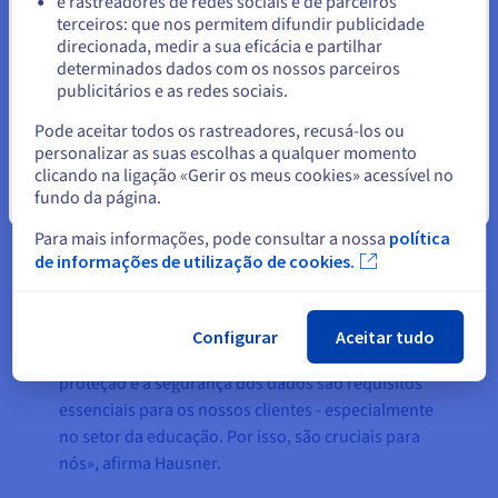
e rastreadores de redes sociais e de parceiros
quadrados, situado em Limburgo. Com mais de 30
terceiros: que nos permitem difundir publicidade
Ficar no website atual
datacenters em todo o mundo, a alta
direcionada, medir a sua eficácia e partilhar
disponibilidade dos recursos cloud é uma garantia
determinados dados com os nossos parceiros
permanente. Além disso, os datacenters da
publicitários e as redes sociais.
Selecionar outro website
OVHcloud dispõem
da certificação ISO/IEC 27001
,
Pode aceitar todos os rastreadores, recusá-los ou
27017, 27018 e 27701
. A empresa também possui a
personalizar as suas escolhas a qualquer momento
certificação C5
do Gabinete Federal de Segurança
clicando na ligação «Gerir os meus cookies» acessível no
para as Tecnologias de Informação (BSI) da
fundo da página.
Fechar
Alemanha, a par de outras certificações nacionais,
Para mais informações, pode consultar a nossa
política
como a
SecNumCloud de França
ou a
G-Cloud do
de informações de utilização de cookies.
Reino Unido
. Isto traduz-se na conformidade com
as mais rigorosas exigências em termos de
segurança da informação, proteção dos dados,
Configurar
Aceitar tudo
continuidade da atividade e resiliência. «A
proteção e a segurança dos dados são requisitos
essenciais para os nossos clientes - especialmente
no setor da educação. Por isso, são cruciais para
nós», afirma Hausner.