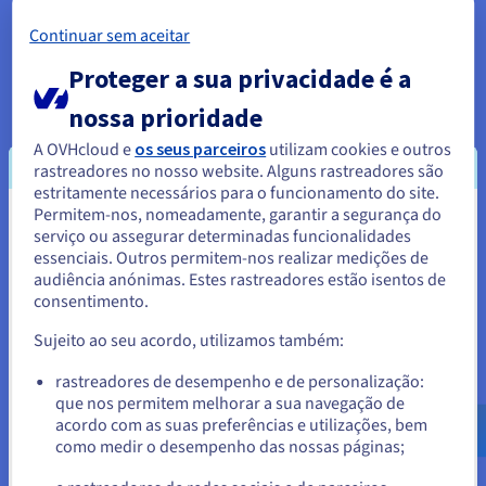
Continuar sem aceitar
Proteger a sua privacidade é a
nossa prioridade
A OVHcloud e
os seus parceiros
utilizam cookies e outros
rastreadores no nosso website. Alguns rastreadores são
estritamente necessários para o funcionamento do site.
Permitem-nos, nomeadamente, garantir a segurança do
Parece que está localizado em
serviço ou assegurar determinadas funcionalidades
Após uma análise exaustiva das ofertas de vários
essenciais. Outros permitem-nos realizar medições de
Estados Unidos.
audiência anónimas. Estes rastreadores estão isentos de
fornecedores de serviços cloud, a Auctores
consentimento.
Para encomendar a partir de Estados Unidos, terá de consultar e
escolheu a OVHcloud. Sedeada em França, a
criar uma conta no website do país em questão.
empresa é o principal fornecedor europeu de
Sujeito ao seu acordo, utilizamos também:
serviços cloud. Com datacenters em França, na
Aceder ao website do Estados Unidos
rastreadores de desempenho e de personalização:
Alemanha e na Polónia, o fornecedor está bem
que nos permitem melhorar a sua navegação de
us.ovhcloud.com/
Inglês
USD - $
posicionado na União Europeia. Na Alemanha, a
acordo com as suas preferências e utilizações, bem
OVHcloud explora um datacenter com 45 000
como medir o desempenho das nossas páginas;
ou
servidores num campus de cerca de 2500 metros