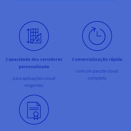
Documentação
Documentação
Documentação
Share on Facebook
Share on Twitter
Share on Linkedin
Preços
Roadmap & Changelog
Roadmap & Changelog
Roadmap & Changelog
Observabilidade
Disponibilidade por regiões
Documentação
Roadmap & Changelog
Roadmap & Changelog
Capacidade dos servidores
Comercialização rápida
personalizada
com um pacote cloud
completo
para aplicações cloud
exigentes