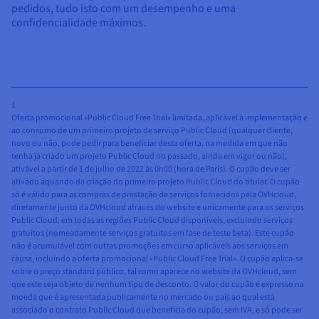
pedidos, tudo isto com um desempenho e uma
confidencialidade máximos.
1
Oferta promocional «Public Cloud Free Trial» limitada, aplicável à implementação e
ao consumo de um primeiro projeto de serviço Public Cloud (qualquer cliente,
novo ou não, pode pedir para beneficiar desta oferta, na medida em que não
tenha já criado um projeto Public Cloud no passado, ainda em vigor ou não),
ativável a partir de 1 de julho de 2022 às 0h00 (hora de Paris). O cupão deve ser
ativado aquando da criação do primeiro projeto Public Cloud do titular. O cupão
só é válido para as compras de prestação de serviços fornecidos pela OVHcloud,
diretamente junto da OVHcloud através do website e unicamente para os serviços
Public Cloud, em todas as regiões Public Cloud disponíveis, excluindo serviços
gratuitos (nomeadamente serviços gratuitos em fase de teste beta). Este cupão
não é acumulável com outras promoções em curso aplicáveis aos serviços em
causa, incluindo a oferta promocional «Public Cloud Free Trial». O cupão aplica-se
sobre o preço standard público, tal como aparece no website da OVHcloud, sem
que este seja objeto de nenhum tipo de desconto. O valor do cupão é expresso na
moeda que é apresentada publicamente no mercado ou país ao qual está
associado o contrato Public Cloud que beneficia do cupão, sem IVA, e só pode ser