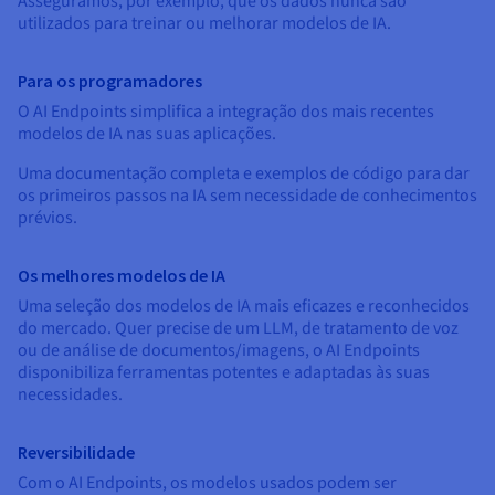
Asseguramos, por exemplo, que os dados nunca são
Documentação
Documentação
Documentação
Preços
utilizados para treinar ou melhorar modelos de IA.
Roadmap & Changelog
Roadmap & Changelog
Roadmap & Changelog
Observabilidade
Disponibilidade por regiões
Documentação
Para os programadores
Roadmap & Changelog
Roadmap & Changelog
O AI Endpoints simplifica a integração dos mais recentes
modelos de IA nas suas aplicações.
Uma documentação completa e exemplos de código para dar
os primeiros passos na IA sem necessidade de conhecimentos
prévios.
Os melhores modelos de IA
Uma seleção dos modelos de IA mais eficazes e reconhecidos
do mercado. Quer precise de um LLM, de tratamento de voz
ou de análise de documentos/imagens, o AI Endpoints
disponibiliza ferramentas potentes e adaptadas às suas
necessidades.
Reversibilidade
Com o AI Endpoints, os modelos usados podem ser