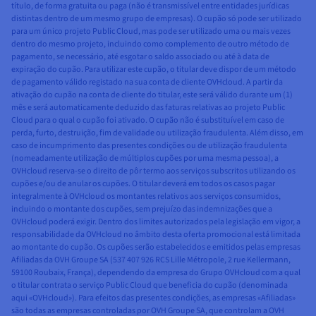
título, de forma gratuita ou paga (não é transmissível entre entidades jurídicas
distintas dentro de um mesmo grupo de empresas). O cupão só pode ser utilizado
para um único projeto Public Cloud, mas pode ser utilizado uma ou mais vezes
dentro do mesmo projeto, incluindo como complemento de outro método de
pagamento, se necessário, até esgotar o saldo associado ou até à data de
expiração do cupão. Para utilizar este cupão, o titular deve dispor de um método
de pagamento válido registado na sua conta de cliente OVHcloud. A partir da
ativação do cupão na conta de cliente do titular, este será válido durante um (1)
mês e será automaticamente deduzido das faturas relativas ao projeto Public
Cloud para o qual o cupão foi ativado. O cupão não é substituível em caso de
perda, furto, destruição, fim de validade ou utilização fraudulenta. Além disso, em
caso de incumprimento das presentes condições ou de utilização fraudulenta
(nomeadamente utilização de múltiplos cupões por uma mesma pessoa), a
OVHcloud reserva-se o direito de pôr termo aos serviços subscritos utilizando os
cupões e/ou de anular os cupões. O titular deverá em todos os casos pagar
integralmente à OVHcloud os montantes relativos aos serviços consumidos,
incluindo o montante dos cupões, sem prejuízo das indemnizações que a
OVHcloud poderá exigir. Dentro dos limites autorizados pela legislação em vigor, a
responsabilidade da OVHcloud no âmbito desta oferta promocional está limitada
ao montante do cupão. Os cupões serão estabelecidos e emitidos pelas empresas
Afiliadas da OVH Groupe SA (537 407 926 RCS Lille Métropole, 2 rue Kellermann,
59100 Roubaix, França), dependendo da empresa do Grupo OVHcloud com a qual
o titular contrata o serviço Public Cloud que beneficia do cupão (denominada
aqui «OVHcloud»). Para efeitos das presentes condições, as empresas «Afiliadas»
são todas as empresas controladas por OVH Groupe SA, que controlam a OVH