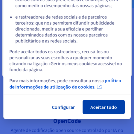
como medir o desempenho das nossas páginas;
ou
e rastreadores de redes sociais e de parceiros
terceiros: que nos permitem difundir publicidade
Ficar no website atual
direcionada, medir a sua eficácia e partilhar
Apache Airflow
determinados dados com os nossos parceiros
publicitários e as redes sociais.
Conceber, planear e monitorizar os fluxos de trabalho
Selecionar outro website
por programação
Pode aceitar todos os rastreadores, recusá-los ou
personalizar as suas escolhas a qualquer momento
clicando na ligação «Gerir os meus cookies» acessível no
Ver OVHcloud x Apache Airflow
fundo da página.
Fechar
Para mais informações, pode consultar a nossa
política
de informações de utilização de cookies.
Configurar
Aceitar tudo
OpenCode
Agente de codificação open source controlado por IA no