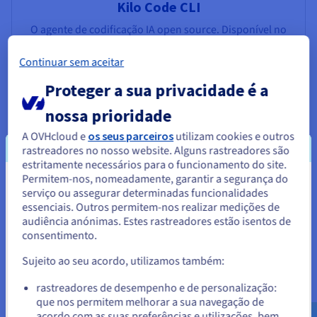
Kilo Code CLI
O agente de codificação IA open source. Disponível no
seu terminal
Continuar sem aceitar
Ver OVHcloud x Kilo Código CLI
Proteger a sua privacidade é a
nossa prioridade
A OVHcloud e
os seus parceiros
utilizam cookies e outros
rastreadores no nosso website. Alguns rastreadores são
estritamente necessários para o funcionamento do site.
Permitem-nos, nomeadamente, garantir a segurança do
Parece que está localizado em
serviço ou assegurar determinadas funcionalidades
Shell AI by OVHcloud
essenciais. Outros permitem-nos realizar medições de
Estados Unidos.
audiência anónimas. Estes rastreadores estão isentos de
O seu assistente de programação OVHcloud no seu
consentimento.
Para encomendar a partir de Estados Unidos, terá de consultar e
terminal
criar uma conta no website do país em questão.
Sujeito ao seu acordo, utilizamos também:
Ver SHAI by OVHcloud
Aceder ao website do Estados Unidos
rastreadores de desempenho e de personalização:
que nos permitem melhorar a sua navegação de
us.ovhcloud.com/
Inglês
USD - $
acordo com as suas preferências e utilizações, bem