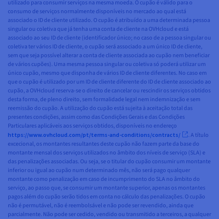
utilizado para consumir serviços na mesma moeda. O cupão é válido para o
consumo de serviços normalmente disponíveis no mercado ao qual está
associado o ID de cliente utilizado. O cupão é atribuído a uma determinada pessoa
singular ou coletiva que já tenha uma conta de cliente na OVHcloud e está
associado ao seu ID de cliente (identificador único; no caso de a pessoa singular ou
coletiva ter vários ID de cliente, o cupão será associado a um único ID de cliente,
sem que seja possível alterar a conta de cliente associada ao cupão nem beneficiar
de vários cupões). Uma mesma pessoa singular ou coletiva só poderá utilizar um
único cupão, mesmo que disponha de vários ID de cliente diferentes. No caso em
que o cupão é utilizado por um ID de cliente diferente do ID de cliente associado ao
cupão, a OVHcloud reserva-se o direito de cancelar ou rescindir os serviços obtidos
desta forma, de pleno direito, sem formalidade legal nem indemnização e sem
reemissão do cupão. A utilização do cupão está sujeita à aceitação total das
presentes condições, assim como das Condições Gerais e das Condições
Particulares aplicáveis aos serviços obtidos, disponíveis no endereço
https://www.ovhcloud.com/pt/terms-and-conditions/contracts/
. A título
excecional, os montantes resultantes deste cupão não fazem parte da base do
montante mensal dos serviços utilizados no âmbito dos níveis de serviço (SLA) e
das penalizações associadas. Ou seja, se o titular do cupão consumir um montante
inferior ou igual ao cupão num determinado mês, não será pago qualquer
montante como penalização em caso de incumprimento do SLA no âmbito do
serviço, ao passo que, se consumir um montante superior, apenas os montantes
pagos além do cupão serão tidos em conta no cálculo das penalizações. O cupão
não é permutável, não é reembolsável e não pode ser revendido, ainda que
parcialmente. Não pode ser cedido, vendido ou transmitido a terceiros, a qualquer