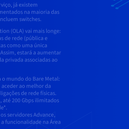
viço, já existem
mentados na maioria das
 incluem switches.
ion (OLA) vai mais longe:
as de rede (pública e
-las como uma única
. Assim, estará a aumentar
da privada associadas ao
a o mundo do Bare Metal:
e aceder ao melhor da
igações de rede físicas.
, até 200 Gbps ilimitados
e*.
 os servidores Advance,
r a funcionalidade na Área