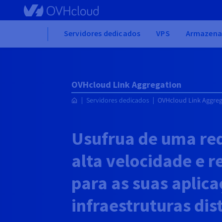
Skip
to
main
Home
Servidores dedicados
VPS
Armazena
content
OVHcloud Link Aggregation
Servidores dedicados
OVHcloud Link Aggreg
Usufrua de uma red
alta velocidade e 
para as suas aplica
infraestruturas dis