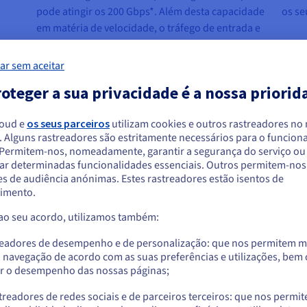
pode atingir os 200 Gbps*. Além desta capacidade
os se
em matéria de velocidade, o tráfego de entrada e
a
de saída é sempre ilimitado** na OVHcloud.
ar sem aceitar
* Consulte a tabela de compatibilidade das gamas.
oteger a sua privacidade é a nossa priorid
** Excluindo as regiões da Ásia-Pacífico.
loud e
os seus parceiros
utilizam cookies e outros rastreadores no
. Alguns rastreadores são estritamente necessários para o funcio
arece que está localizado em Estados Unido
. Permitem-nos, nomeadamente, garantir a segurança do serviço ou
ar determinadas funcionalidades essenciais. Outros permitem-nos 
a encomendar a partir de Estados Unidos, terá de consultar e criar uma con
s de audiência anónimas. Estes rastreadores estão isentos de
website do país em questão.
imento.
Advance
Scale
 ao seu acordo, utilizamos também:
Aceder ao website do Estados Unidos
2 x 25 G
4 x 25 G
us.ovhcloud.com/
bare-metal
Inglês
USD - $
readores de desempenho e de personalização: que nos permitem m
a navegação de acordo com as suas preferências e utilizações, be
tida
25 Gbps
50 Gbps
r o desempenho das nossas páginas;
ou
a máx.
50 Gbps
100 Gbps
treadores de redes sociais e de parceiros terceiros: que nos permi