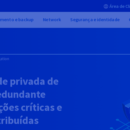
Área de Cl
mento e backup
Network
Segurança e identidade
ation
e privada de
redundante
ções críticas e
tribuídas