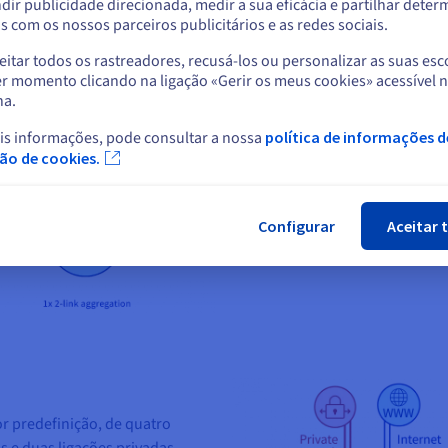
Ficar no website atual
dir publicidade direcionada, medir a sua eficácia e partilhar dete
 com os nossos parceiros publicitários e as redes sociais.
itar todos os rastreadores, recusá-los ou personalizar as suas esc
Selecionar outro website
Servidores Advance
r momento clicando na ligação «Gerir os meus cookies» acessível 
na.
Os servidores da gama Adv
is informações, pode consultar a nossa
política de informações d
uma pública. A tecnologia 
Fec
ção de cookies.
rede físicas à rede privada.
Gbps graças aos benefícios
tecnologia OVHcloud Link 
Configurar
Aceitar 
r predefinição, de quatro