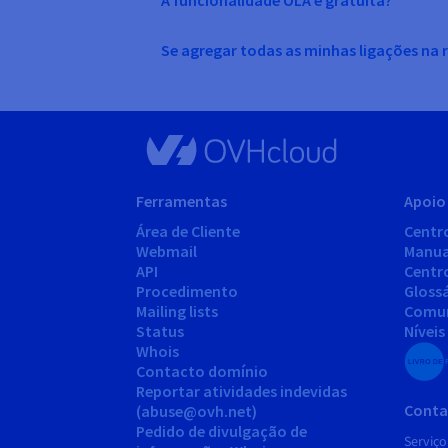
A funcionalidade OLA é gratuita?
Se agregar todas as minhas ligações na 
Ferramentas
Apoio 
Área de Cliente
Centr
Webmail
Manua
API
Centr
Procedimento
Gloss
Mailing lists
Comu
Status
Níveis
Whois
Contacto domínio
Reportar atividades indevidas
Conta
(abuse@ovh.net)
Pedido de divulgação de
Serviço