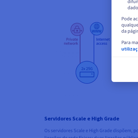
difun
dados
Pode ace
qualque
da pági
Para ma
utiliza
Servidores Scale e High Grade
Os servidores Scale e High Grade dispõem, po