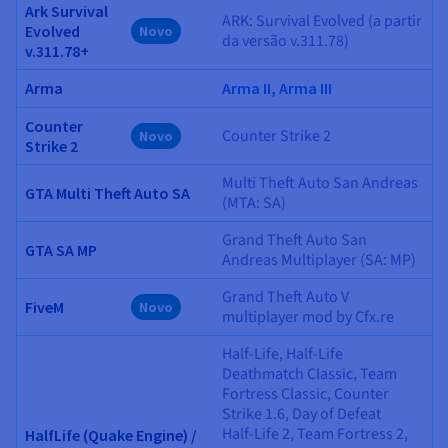
Ark Survival
ARK: Survival Evolved (a partir
Evolved
Novo
da versão v.311.78)
v.311.78+
Arma
Arma II, Arma III
Counter
Counter Strike 2
Novo
Strike 2
Multi Theft Auto San Andreas
GTA Multi Theft Auto SA
(MTA: SA)
Grand Theft Auto San
GTA SA MP
Andreas Multiplayer (SA: MP)
Grand Theft Auto V
FiveM
Novo
multiplayer mod by Cfx.re
Half-Life, Half-Life
Deathmatch Classic, Team
Fortress Classic, Counter
Strike 1.6, Day of Defeat
Half-Life 2, Team Fortress 2,
HalfLife (Quake Engine) /