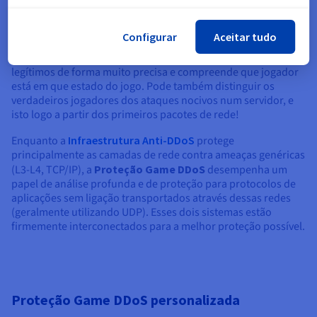
solução específica que é implementada o mais próximo
possível dos servidores e que se integra diretamente com
hardware dotado de uma proteção especial. Uma das nossas
Configurar
Aceitar tudo
inovações mais importantes é uma
plataforma
que analisa o
tráfego de entrada e saída. Consegue identificar os pedidos
legítimos de forma muito precisa e compreende que jogador
está em que estado do jogo. Pode também distinguir os
verdadeiros jogadores dos ataques nocivos num servidor, e
isto logo a partir dos primeiros pacotes de rede!
Enquanto a
Infraestrutura Anti-DDoS
protege
principalmente as camadas de rede contra ameaças genéricas
(L3-L4, TCP/IP), a
Proteção Game DDoS
desempenha um
papel de análise profunda e de proteção para protocolos de
aplicações sem ligação transportados através dessas redes
(geralmente utilizando UDP). Esses dois sistemas estão
firmemente interconectados para a melhor proteção possível.
Proteção Game DDoS personalizada