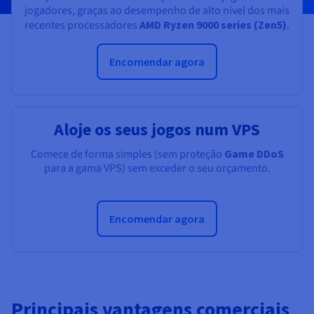
Documentação
Documentação
Documentação
jogadores, graças ao desempenho de alto nível dos mais
Preços
Roadmap & Changelog
Roadmap & Changelog
Roadmap & Changelog
Observabilidade
recentes processadores
AMD Ryzen 9000 series (Zen5)
.
Disponibilidade por regiões
Documentação
Encomendar agora
Roadmap & Changelog
Roadmap & Changelog
Aloje os seus jogos num VPS
Comece de forma simples (sem proteção
Game DDoS
para a gama VPS) sem exceder o seu orçamento.
Encomendar agora
Principais vantagens comerciais