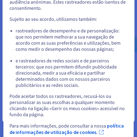
audiência anónimas. Estes rastreadores estão isentos de
protegida.
consentimento.
Para encomendar a partir de Estados Unidos, terá de consultar e
criar uma conta no website do país em questão.
Sujeito ao seu acordo, utilizamos também:
Aceder ao website do Estados Unidos
rastreadores de desempenho e de personalização:
que nos permitem melhorar a sua navegação de
us.ovhcloud.com/
security
Inglês
USD - $
acordo com as suas preferências e utilizações, bem
como medir o desempenho das nossas páginas;
ou
e rastreadores de redes sociais e de parceiros
terceiros: que nos permitem difundir publicidade
Ficar no website atual
direcionada, medir a sua eficácia e partilhar
determinados dados com os nossos parceiros
publicitários e as redes sociais.
Selecionar outro website
Pode aceitar todos os rastreadores, recusá-los ou
personalizar as suas escolhas a qualquer momento
clicando na ligação «Gerir os meus cookies» acessível no
Mitigação bidirecional para uma maior
fundo da página.
Fechar
qualidade
Para mais informações, pode consultar a nossa
política
Para cada tipo de ataque identificado, construímos uma
de informações de utilização de cookies.