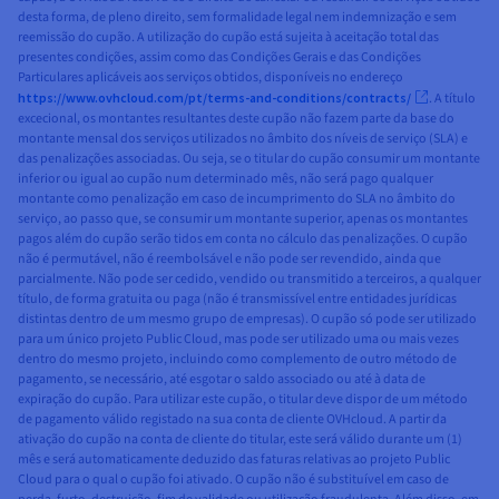
desta forma, de pleno direito, sem formalidade legal nem indemnização e sem
reemissão do cupão. A utilização do cupão está sujeita à aceitação total das
presentes condições, assim como das Condições Gerais e das Condições
Particulares aplicáveis aos serviços obtidos, disponíveis no endereço
https://www.ovhcloud.com/pt/terms-and-conditions/contracts/
. A título
excecional, os montantes resultantes deste cupão não fazem parte da base do
montante mensal dos serviços utilizados no âmbito dos níveis de serviço (SLA) e
das penalizações associadas. Ou seja, se o titular do cupão consumir um montante
inferior ou igual ao cupão num determinado mês, não será pago qualquer
montante como penalização em caso de incumprimento do SLA no âmbito do
serviço, ao passo que, se consumir um montante superior, apenas os montantes
pagos além do cupão serão tidos em conta no cálculo das penalizações. O cupão
não é permutável, não é reembolsável e não pode ser revendido, ainda que
parcialmente. Não pode ser cedido, vendido ou transmitido a terceiros, a qualquer
título, de forma gratuita ou paga (não é transmissível entre entidades jurídicas
distintas dentro de um mesmo grupo de empresas). O cupão só pode ser utilizado
para um único projeto Public Cloud, mas pode ser utilizado uma ou mais vezes
dentro do mesmo projeto, incluindo como complemento de outro método de
pagamento, se necessário, até esgotar o saldo associado ou até à data de
expiração do cupão. Para utilizar este cupão, o titular deve dispor de um método
de pagamento válido registado na sua conta de cliente OVHcloud. A partir da
ativação do cupão na conta de cliente do titular, este será válido durante um (1)
mês e será automaticamente deduzido das faturas relativas ao projeto Public
Cloud para o qual o cupão foi ativado. O cupão não é substituível em caso de