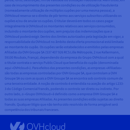
perda, furto, destruição, fim de validade ou utilização fraudulenta. Além disso, em
caso de incumprimento das presentes condições ou de utilização fraudulenta
(nomeadamente utilização de múltiplos cupões por uma mesma pessoa), a
OVHcloud reserva-se o direito de pôr termo aos serviços subscritos utilizando os
cupões e/ou de anular os cupões. O titular deverá em todos os casos pagar
integralmente à OVHcloud os montantes relativos aos serviços consumidos,
incluindo o montante dos cupões, sem prejuízo das indemnizações que a
OVHcloud poderá exigir. Dentro dos limites autorizados pela legislação em vigor, a
responsabilidade da OVHcloud no âmbito desta oferta promocional está limitada
ao montante do cupão. Os cupões serão estabelecidos e emitidos pelas empresas
Afiliadas da OVH Groupe SA (537 407 926 RCS Lille Métropole, 2 rue Kellermann,
59100 Roubaix, França), dependendo da empresa do Grupo OVHcloud com a qual
o titular contrata o serviço Public Cloud que beneficia do cupão (denominada
aqui «OVHcloud»). Para efeitos das presentes condições, as empresas «Afiliadas»
são todas as empresas controladas por OVH Groupe SA, que controlam a OVH
Groupe SA ou com as quais a OVH Groupe SA se encontra sob controlo comum de
uma terceira entidade. A noção de controlo é entendida na aceção do artigo L233-
3 do Código Comercial francês, podendo o controlo ser direto ou indireto. Por
outro lado, o «Grupo OVHcloud» é definido como a empresa OVH Groupe SA e
todas as suas empresas Afiliadas. As presentes condições estão sujeitas ao direito
francês. Qualquer litígio que não tenha sido resolvido de forma amigável será
competência dos tribunais franceses.