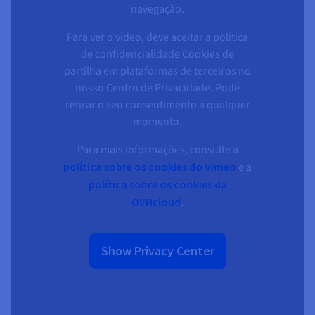
Documentação
Documentação
Documentação
navegação.
Preços
Roadmap & Changelog
Roadmap & Changelog
Roadmap & Changelog
Observabilidade
Disponibilidade por regiões
Para ver o vídeo, deve aceitar a política
Documentação
de confidencialidade Cookies de
Roadmap & Changelog
Roadmap & Changelog
partilha em plataformas de terceiros no
nosso Centro de Privacidade. Pode
retirar o seu consentimento a qualquer
momento.
Para mais informações, consulte a
política sobre os cookies do Vimeo
e a
política sobre os cookies da
OVHcloud
.
Show Privacy Center