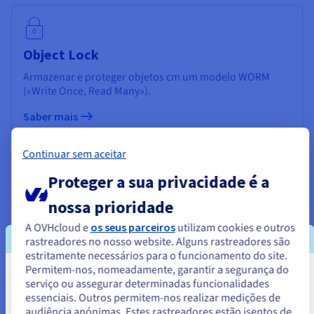
Object Lock
Armazenar e proteger objetos cm um modelo WORM
(«Write Once, Read Many»).
Saber mais
Continuar sem aceitar
Proteger a sua privacidade é a
Encriptação
nossa prioridade
Proteger os dados através de uma encriptação do lado
A OVHcloud e
os seus parceiros
utilizam cookies e outros
do servidor, em SSE-C ou SSE-OMK.
rastreadores no nosso website. Alguns rastreadores são
estritamente necessários para o funcionamento do site.
Saber mais
Permitem-nos, nomeadamente, garantir a segurança do
Parece que está localizado em
serviço ou assegurar determinadas funcionalidades
essenciais. Outros permitem-nos realizar medições de
Estados Unidos.
audiência anónimas. Estes rastreadores estão isentos de