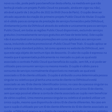
novo ou não, pode pedir para beneficiar desta oferta, na medida em que não
tenha já criado um projeto Public Cloud no passado, ainda em vigor ou não),
ativável a partir de 1 de julho de 2022 às 0h00 (hora de Paris). O cupão deve ser
ativado aquando da criação do primeiro projeto Public Cloud do titular. O cupão
só é válido para as compras de prestação de serviços fornecidos pela OVHcloud,
diretamente junto da OVHcloud através do website e unicamente para os serviços
Public Cloud, em todas as regiões Public Cloud disponíveis, excluindo serviços
gratuitos (nomeadamente serviços gratuitos em fase de teste beta). Este cupão
não é acumulável com outras promoções em curso aplicáveis aos serviços em
causa, incluindo a oferta promocional «Public Cloud Free Trial». O cupão aplica-se
sobre o preço standard público, tal como aparece no website da OVHcloud, sem
que este seja objeto de nenhum tipo de desconto. O valor do cupão é expresso na
moeda que é apresentada publicamente no mercado ou país ao qual está
associado o contrato Public Cloud que beneficia do cupão, sem IVA, e só pode ser
utilizado para consumir serviços na mesma moeda. O cupão é válido para o
consumo de serviços normalmente disponíveis no mercado ao qual está
associado o ID de cliente utilizado. O cupão é atribuído a uma determinada pessoa
singular ou coletiva que já tenha uma conta de cliente na OVHcloud e está
associado ao seu ID de cliente (identificador único; no caso de a pessoa singular ou
coletiva ter vários ID de cliente, o cupão será associado a um único ID de cliente,
sem que seja possível alterar a conta de cliente associada ao cupão nem beneficiar
de vários cupões). Uma mesma pessoa singular ou coletiva só poderá utilizar um
único cupão, mesmo que disponha de vários ID de cliente diferentes. No caso em
que o cupão é utilizado por um ID de cliente diferente do ID de cliente associado ao
cupão, a OVHcloud reserva-se o direito de cancelar ou rescindir os serviços obtidos