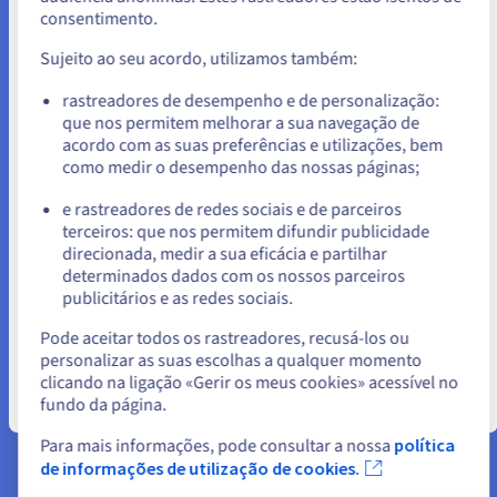
consentimento.
Para encomendar a partir de Estados Unidos, terá de consultar e
Lifecycle
criar uma conta no website do país em questão.
Sujeito ao seu acordo, utilizamos também:
Reduzir automaticamente os custos graças às regras de
Aceder ao website do Estados Unidos
ciclo de vida dos dados disponíveis na OVHcloud.
rastreadores de desempenho e de personalização:
que nos permitem melhorar a sua navegação de
us.ovhcloud.com/
Inglês
USD - $
Saber mais
acordo com as suas preferências e utilizações, bem
como medir o desempenho das nossas páginas;
ou
e rastreadores de redes sociais e de parceiros
terceiros: que nos permitem difundir publicidade
Ficar no website atual
direcionada, medir a sua eficácia e partilhar
Documentação
determinados dados com os nossos parceiros
publicitários e as redes sociais.
Selecionar outro website
Pode aceitar todos os rastreadores, recusá-los ou
personalizar as suas escolhas a qualquer momento
clicando na ligação «Gerir os meus cookies» acessível no
Pronto para começar?
fundo da página.
Fechar
Para mais informações, pode consultar a nossa
política
Crie uma conta e lance os seus
de informações de utilização de cookies.
serviços imediatamente