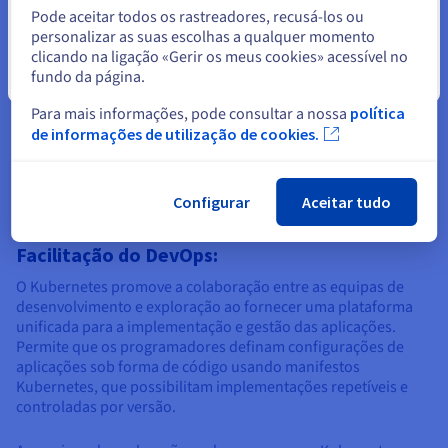
ambientes, como datacenters on-premises, clouds públicas
Pode aceitar todos os rastreadores, recusá-los ou
ou configurações híbridas. A abordagem centrada nos
personalizar as suas escolhas a qualquer momento
containers garante que as aplicações e as suas dependências
clicando na ligação «Gerir os meus cookies» acessível no
ficam agrupadas. Isto reduz o risco de problemas de
fundo da página.
Fechar
compatibilidade e permite uma implementação transparente
Para mais informações, pode consultar a nossa
política
em várias plataformas de infraestrutura.
de informações de utilização de cookies.
Configurar
Aceitar tudo
Facilitação do DevOps:
O Kubernetes promove a colaboração entre as equipas de
desenvolvimento e exploração ao fornecer uma plataforma
unificada para a implementação e gestão das aplicações.
Permite que os programadores definam configurações de
aplicações sob forma de código usando manifestos
Kubernetes, que possibilitam implementações repetíveis e
controladas por versão.