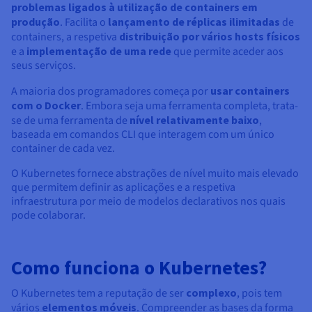
Documentação
Documentação
Documentação
problemas ligados à utilização de containers em
Preços
Roadmap & Changelog
Roadmap & Changelog
Roadmap & Changelog
Observabilidade
produção
. Facilita o
lançamento de réplicas ilimitadas
de
Disponibilidade por regiões
containers, a respetiva
distribuição por vários hosts físicos
Documentação
e a
implementação de uma rede
que permite aceder aos
Roadmap & Changelog
seus serviços.
Roadmap & Changelog
A maioria dos programadores começa por
usar containers
com o Docker
. Embora seja uma ferramenta completa, trata-
se de uma ferramenta de
nível relativamente baixo
,
baseada em comandos CLI que interagem com um único
container de cada vez.
O Kubernetes fornece abstrações de nível muito mais elevado
que permitem definir as aplicações e a respetiva
infraestrutura por meio de modelos declarativos nos quais
pode colaborar.
Como funciona o Kubernetes?
O Kubernetes tem a reputação de ser
complexo
, pois tem
vários
elementos móveis
. Compreender as bases da forma