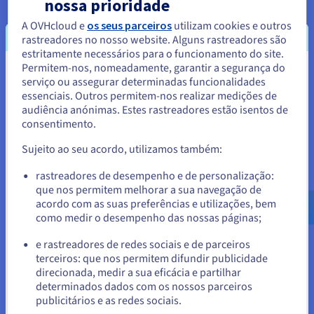
nossa prioridade
A OVHcloud e
os seus parceiros
utilizam cookies e outros
rastreadores no nosso website. Alguns rastreadores são
estritamente necessários para o funcionamento do site.
Permitem-nos, nomeadamente, garantir a segurança do
Autorreparação:
Parece que está localizado em
serviço ou assegurar determinadas funcionalidades
O Kubernetes tem capacidades de autorreparação, o que
essenciais. Outros permitem-nos realizar medições de
Estados Unidos.
significa que deteta e trata automaticamente problemas no
audiência anónimas. Estes rastreadores estão isentos de
ambiente da aplicação. Se um container ou um nó falhar, o
consentimento.
Para encomendar a partir de Estados Unidos, terá de consultar e
Kubernetes pode replanear os containers em nós saudáveis.
criar uma conta no website do país em questão.
Também pode substituir as instâncias com falha e até
Sujeito ao seu acordo, utilizamos também:
executar atualizações automáticas sem interromper a
Aceder ao website do Estados Unidos
rastreadores de desempenho e de personalização:
disponibilidade geral da aplicação.
que nos permitem melhorar a sua navegação de
us.ovhcloud.com/
learn
Inglês
USD - $
acordo com as suas preferências e utilizações, bem
como medir o desempenho das nossas páginas;
ou
e rastreadores de redes sociais e de parceiros
terceiros: que nos permitem difundir publicidade
Ficar no website atual
direcionada, medir a sua eficácia e partilhar
Portabilidade:
determinados dados com os nossos parceiros
O Kubernetes oferece portabilidade, o que permite uma
publicitários e as redes sociais.
Selecionar outro website
transferência facilitada de aplicações entre diferentes